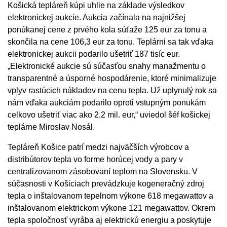
Košická tepláreň kúpi uhlie na základe výsledkov
elektronickej aukcie. Aukcia začínala na najnižšej
ponúkanej cene z prvého kola súťaže 125 eur za tonu a
skončila na cene 106,3 eur za tonu. Teplárni sa tak vďaka
elektronickej aukcii podarilo ušetriť 187 tisíc eur.
„Elektronické aukcie sú súčasťou snahy manažmentu o
transparentné a úsporné hospodárenie, ktoré minimalizuje
vplyv rastúcich nákladov na cenu tepla. Už uplynulý rok sa
nám vďaka aukciám podarilo oproti vstupným ponukám
celkovo ušetriť viac ako 2,2 mil. eur,“ uviedol šéf košickej
teplárne Miroslav Nosál.
Tepláreň Košice patrí medzi najväčších výrobcov a
distribútorov tepla vo forme horúcej vody a pary v
centralizovanom zásobovaní teplom na Slovensku. V
súčasnosti v Košiciach prevádzkuje kogeneračný zdroj
tepla o inštalovanom tepelnom výkone 618 megawattov a
inštalovanom elektrickom výkone 121 megawattov. Okrem
tepla spoločnosť vyrába aj elektrickú energiu a poskytuje