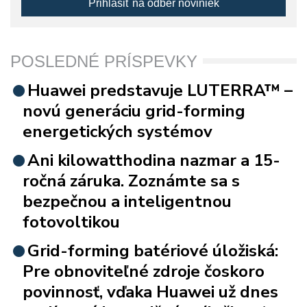
Prihlásiť na odber noviniek
POSLEDNÉ PRÍSPEVKY
Huawei predstavuje LUTERRA™ –
novú generáciu grid-forming
energetických systémov
Ani kilowatthodina nazmar a 15-
ročná záruka. Zoznámte sa s
bezpečnou a inteligentnou
fotovoltikou
Grid-forming batériové úložiská:
Pre obnoviteľné zdroje čoskoro
povinnosť, vďaka Huawei už dnes