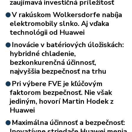
zaujímavá investičná príležitosť
V rakúskom Wolkersdorfe nabíja
elektromobily slnko. Aj vďaka
technológii od Huawei
Inovácie v batériových úložiskách:
hybridné chladenie,
bezkonkurenčná účinnosť,
najvyššia bezpečnosť na trhu
Pri výbere FVE je kľúčovým
faktorom bezpečnosť. Nie však
jediným, hovorí Martin Hodek z
Huawei
Maximálna účinnosť a bezpečnosť:
Inovatívne striedače Huawei menia