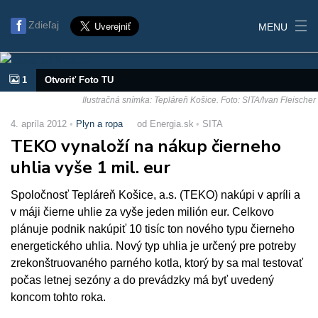
Zdieľaj
MENU
1
Otvoriť Foto TU
Ilustračná snímka: Tepláreň Košice. Foto: SITA/Ivan Fleischer
4. apríla 2012
Plyn a ropa
od Energia.sk
SITA
TEKO vynaloží na nákup čierneho
uhlia vyše 1 mil. eur
Spoločnosť Tepláreň Košice, a.s. (TEKO) nakúpi v apríli a
v máji čierne uhlie za vyše jeden milión eur. Celkovo
plánuje podnik nakúpiť 10 tisíc ton nového typu čierneho
energetického uhlia. Nový typ uhlia je určený pre potreby
zrekonštruovaného parného kotla, ktorý by sa mal testovať
počas letnej sezóny a do prevádzky má byť uvedený
koncom tohto roka.