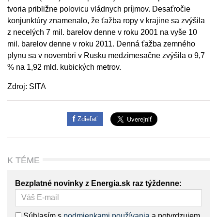
tvoria približne polovicu vládnych príjmov. Desaťročie
konjunktúry znamenalo, že ťažba ropy v krajine sa zvýšila
z necelých 7 mil. barelov denne v roku 2001 na vyše 10
mil. barelov denne v roku 2011. Denná ťažba zemného
plynu sa v novembri v Rusku medzimesačne zvýšila o 9,7
% na 1,92 mld. kubických metrov.
Zdroj: SITA
Zdieľať
K TÉME
Bezplatné novinky z Energia.sk raz týždenne:
Súhlasím s
podmienkami používania
a potvrdzujem,