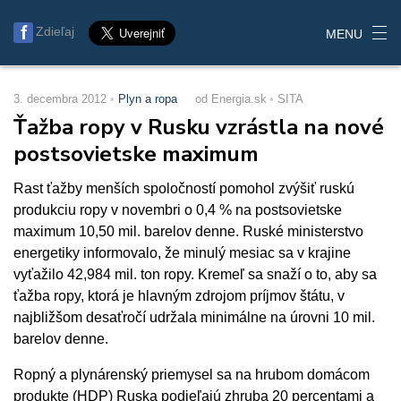
Zdieľaj
MENU
3. decembra 2012
Plyn a ropa
od Energia.sk
SITA
Ťažba ropy v Rusku vzrástla na nové
postsovietske maximum
Rast ťažby menších spoločností pomohol zvýšiť ruskú
produkciu ropy v novembri o 0,4 % na postsovietske
maximum 10,50 mil. barelov denne. Ruské ministerstvo
energetiky informovalo, že minulý mesiac sa v krajine
vyťažilo 42,984 mil. ton ropy. Kremeľ sa snaží o to, aby sa
ťažba ropy, ktorá je hlavným zdrojom príjmov štátu, v
najbližšom desaťročí udržala minimálne na úrovni 10 mil.
barelov denne.
Ropný a plynárenský priemysel sa na hrubom domácom
produkte (HDP) Ruska podieľajú zhruba 20 percentami a