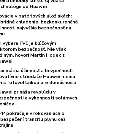
lektromobily slnko. Aj vďaka
echnológii od Huawei
ovácie v batériových úložiskách:
ybridné chladenie, bezkonkurenčná
innosť, najvyššia bezpečnosť na
rhu
ri výbere FVE je kľúčovým
aktorom bezpečnosť. Nie však
diným, hovorí Martin Hodek z
uawei
aximálna účinnosť a bezpečnosť:
novatívne striedače Huawei menia
rh s fotovoltaikou pre domácnosti
uawei prináša revolúciu v
ezpečnosti a výkonnosti solárnych
eničov
PP pokračuje v rokovaniach o
abezpečení tranzitu plynu cez
rajinu