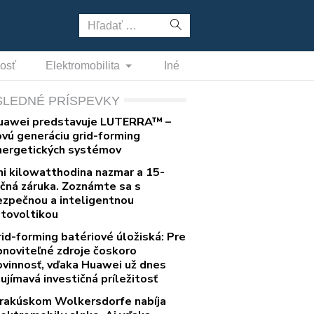
Hľadať:
nosť
Elektromobilita
Iné
SLEDNÉ PRÍSPEVKY
uawei predstavuje LUTERRA™ –
ovú generáciu grid-forming
nergetických systémov
ni kilowatthodina nazmar a 15-
očná záruka. Zoznámte sa s
ezpečnou a inteligentnou
otovoltikou
rid-forming batériové úložiská: Pre
bnoviteľné zdroje čoskoro
ovinnosť, vďaka Huawei už dnes
ujímavá investičná príležitosť
 rakúskom Wolkersdorfe nabíja