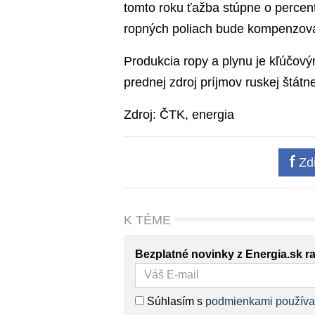
tomto roku ťažba stúpne o percent
ropných poliach bude kompenzova
Produkcia ropy a plynu je kľúčov
prednej zdroj príjmov ruskej štátn
Zdroj: ČTK, energia
Zdi
K TÉME
Bezplatné novinky z Energia.sk r
Súhlasím s
podmienkami používa