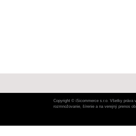
Copyright © iSicommerce s.r.o. Všetky práva 
rozmnožovanie, šírenie a na verejný prenos o