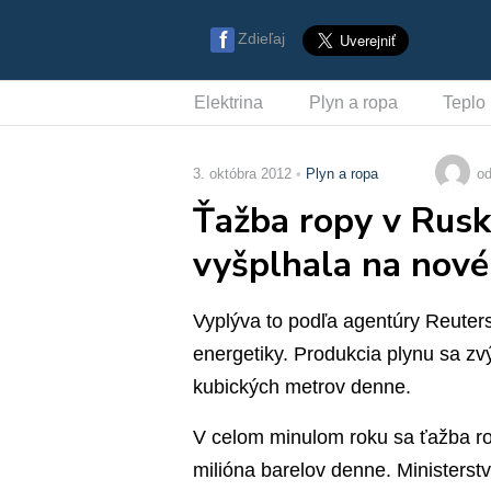
Zdieľaj
Elektrina
Plyn a ropa
Teplo
3. októbra 2012
Plyn a ropa
od
Ťažba ropy v Rusk
vyšplhala na nov
Vyplýva to podľa agentúry Reuters
energetiky. Produkcia plynu sa zv
kubických metrov denne.
V celom minulom roku sa ťažba ro
milióna barelov denne. Ministerstv