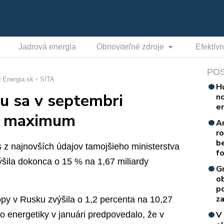
Jadrová energia
Obnoviteľné zdroje
Efektív
PO
 Energia.sk
SITA
H
u sa v septembri
n
e
é maximum
A
r
b
 z najnovších údajov tamojšieho ministerstva
f
ýšila dokonca o 15 % na 1,67 miliardy
G
o
p
za
py v Rusku zvýšila o 1,2 percenta na 10,27
o energetiky v januári predpovedalo, že v
V