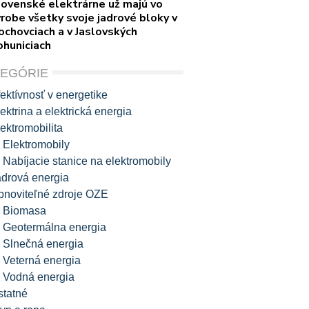
lovenské elektrárne už majú vo
robe všetky svoje jadrové bloky v
ochovciach a v Jaslovských
ohuniciach
TEGÓRIE
ektívnosť v energetike
ektrina a elektrická energia
ektromobilita
Elektromobily
Nabíjacie stanice na elektromobily
adrová energia
bnoviteľné zdroje OZE
Biomasa
Geotermálna energia
Slnečná energia
Veterná energia
Vodná energia
statné