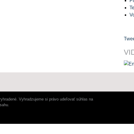
Pl
Te
V
Twee
VI
vyhradené. Vyhradzujeme si právo udeľovať súhlas na
bsahu.