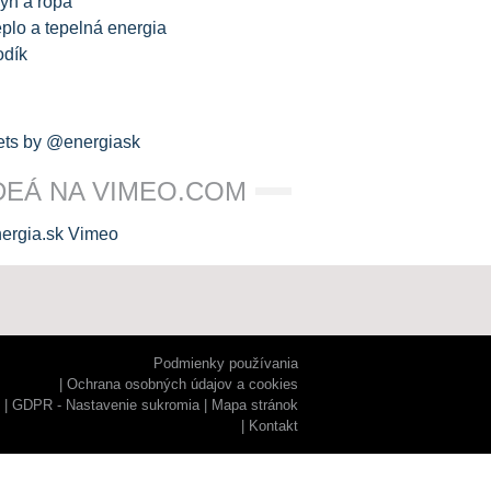
yn a ropa
plo a tepelná energia
odík
ts by @energiask
DEÁ NA VIMEO.COM
Podmienky používania
Ochrana osobných údajov a cookies
GDPR - Nastavenie sukromia
Mapa stránok
Kontakt