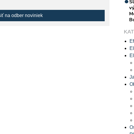
S
vý
M
siť na odber noviniek
B
KA
Ef
El
El
J
O
O