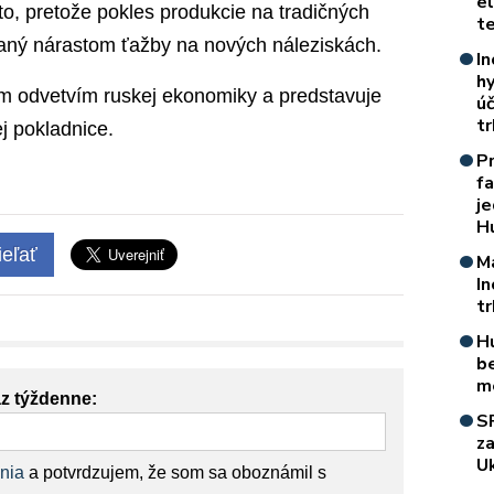
e
o, pretože pokles produkcie na tradičných
t
ný nárastom ťažby na nových náleziskách.
In
h
ým odvetvím ruskej ekonomiky a predstavuje
úč
t
ej pokladnice.
P
f
je
H
eľať
M
I
t
H
b
m
az týždenne:
S
z
Uk
nia
a potvrdzujem, že som sa oboznámil s