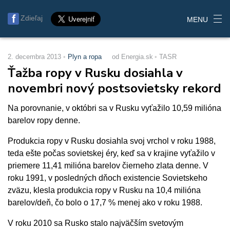
Zdieľaj
MENU
2. decembra 2013
Plyn a ropa
od Energia.sk
TASR
Ťažba ropy v Rusku dosiahla v
novembri nový postsovietsky rekord
Na porovnanie, v októbri sa v Rusku vyťažilo 10,59 milióna
barelov ropy denne.
Produkcia ropy v Rusku dosiahla svoj vrchol v roku 1988,
teda ešte počas sovietskej éry, keď sa v krajine vyťažilo v
priemere 11,41 milióna barelov čierneho zlata denne. V
roku 1991, v posledných dňoch existencie Sovietskeho
zväzu, klesla produkcia ropy v Rusku na 10,4 milióna
barelov/deň, čo bolo o 17,7 % menej ako v roku 1988.
V roku 2010 sa Rusko stalo najväčším svetovým