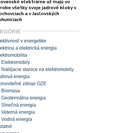
lovenské elektrárne už majú vo
robe všetky svoje jadrové bloky v
ochovciach a v Jaslovských
ohuniciach
TEGÓRIE
ektívnosť v energetike
ektrina a elektrická energia
ektromobilita
Elektromobily
Nabíjacie stanice na elektromobily
adrová energia
bnoviteľné zdroje OZE
Biomasa
Geotermálna energia
Slnečná energia
Veterná energia
Vodná energia
statné