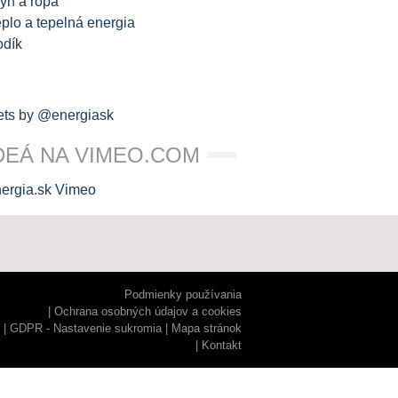
yn a ropa
plo a tepelná energia
odík
ts by @energiask
DEÁ NA VIMEO.COM
Podmienky používania
Ochrana osobných údajov a cookies
GDPR - Nastavenie sukromia
Mapa stránok
Kontakt