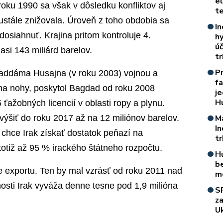
e
roku 1990 sa však v dôsledku konfliktov aj
t
stále znižovala. Úroveň z toho obdobia sa
In
osiahnuť. Krajina pritom kontroluje 4.
h
úč
asi 143 miliárd barelov.
t
P
Saddáma Husajna (v roku 2003) vojnou a
f
na nohy, poskytol Bagdad od roku 2008
je
H
ťažobných licencií v oblasti ropy a plynu.
výšiť do roku 2017 až na 12 miliónov barelov.
M
I
 chce Irak získať dostatok peňazí na
t
 totiž až 95 % irackého štátneho rozpočtu.
H
b
 exportu. Ten by mal vzrásť od roku 2011 nad
m
osti Irak vyváža denne tesne pod 1,9 milióna
S
z
Uk