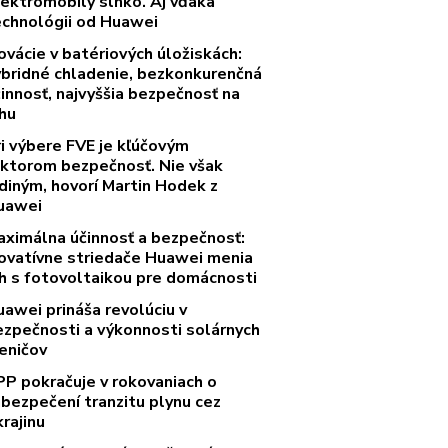
lektromobily slnko. Aj vďaka
echnológii od Huawei
ovácie v batériových úložiskách:
ybridné chladenie, bezkonkurenčná
innosť, najvyššia bezpečnosť na
rhu
ri výbere FVE je kľúčovým
aktorom bezpečnosť. Nie však
diným, hovorí Martin Hodek z
uawei
aximálna účinnosť a bezpečnosť:
novatívne striedače Huawei menia
rh s fotovoltaikou pre domácnosti
uawei prináša revolúciu v
ezpečnosti a výkonnosti solárnych
eničov
PP pokračuje v rokovaniach o
abezpečení tranzitu plynu cez
rajinu