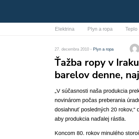
Elektrina
Plyn a ropa
Teplo
27. decembra 2010
Plyn a ropa
Ťažba ropy v Iraku
barelov denne, naj
„V súčasnosti naša produkcia prekr
novinárom počas preberania úrad
dosiahnuť posledných 20 rokov,“ d
aby produkcia naďalej rástla.
Koncom 80. rokov minulého storoči