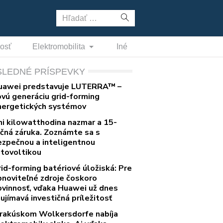
Hľadať:
nosť
Elektromobilita
Iné
SLEDNÉ PRÍSPEVKY
uawei predstavuje LUTERRA™ –
ovú generáciu grid-forming
nergetických systémov
ni kilowatthodina nazmar a 15-
očná záruka. Zoznámte sa s
ezpečnou a inteligentnou
otovoltikou
rid-forming batériové úložiská: Pre
bnoviteľné zdroje čoskoro
ovinnosť, vďaka Huawei už dnes
ujímavá investičná príležitosť
 rakúskom Wolkersdorfe nabíja