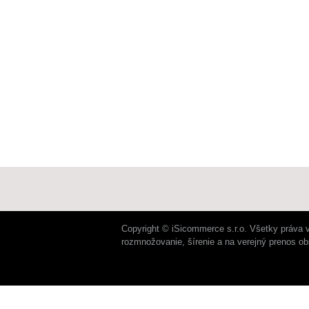
Copyright © iSicommerce s.r.o. Všetky práva 
rozmnožovanie, šírenie a na verejný prenos o