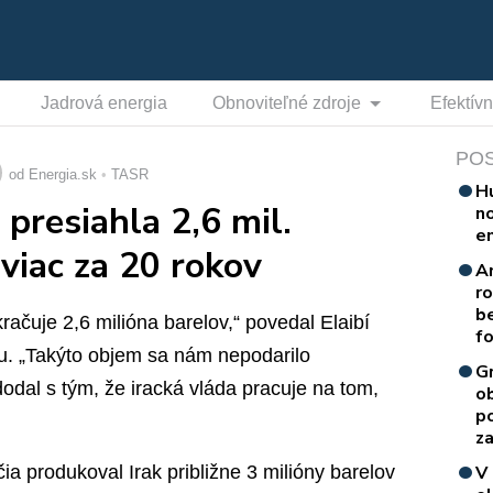
Jadrová energia
Obnoviteľné zdroje
Efektív
PO
od Energia.sk
TASR
H
 presiahla 2,6 mil.
n
e
viac za 20 rokov
A
r
b
ačuje 2,6 milióna barelov,“ povedal Elaibí
f
u. „Takýto objem sa nám nepodarilo
G
odal s tým, že iracká vláda pracuje na tom,
o
p
za
a produkoval Irak približne 3 milióny barelov
V