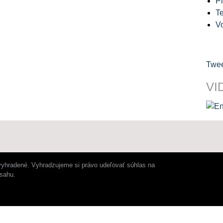
Pl
Te
V
Twee
VI
vyhradené. Vyhradzujeme si právo udeľovať súhlas na
bsahu.