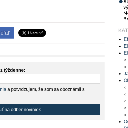
S
vý
M
B
KA
eľať
Ef
El
El
az týždenne:
J
O
nia
a potvrdzujem, že som sa oboznámil s
siť na odber noviniek
O