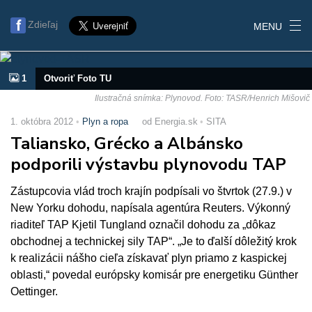
Zdieľaj
MENU
1
Otvoriť Foto TU
Ilustračná snímka: Plynovod. Foto: TASR/Henrich Mišovič
1. októbra 2012
Plyn a ropa
od Energia.sk
SITA
Taliansko, Grécko a Albánsko
podporili výstavbu plynovodu TAP
Zástupcovia vlád troch krajín podpísali vo štvrtok (27.9.) v
New Yorku dohodu, napísala agentúra Reuters. Výkonný
riaditeľ TAP Kjetil Tungland označil dohodu za „dôkaz
obchodnej a technickej sily TAP“. „Je to ďalší dôležitý krok
k realizácii nášho cieľa získavať plyn priamo z kaspickej
oblasti,“ povedal európsky komisár pre energetiku Günther
Oettinger.