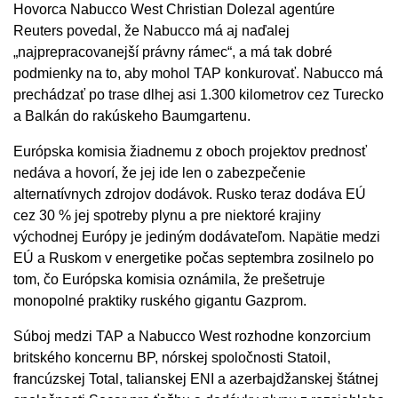
Hovorca Nabucco West Christian Dolezal agentúre
Reuters povedal, že Nabucco má aj naďalej
„najprepracovanejší právny rámec“, a má tak dobré
podmienky na to, aby mohol TAP konkurovať. Nabucco má
prechádzať po trase dlhej asi 1.300 kilometrov cez Turecko
a Balkán do rakúskeho Baumgartenu.
Európska komisia žiadnemu z oboch projektov prednosť
nedáva a hovorí, že jej ide len o zabezpečenie
alternatívnych zdrojov dodávok. Rusko teraz dodáva EÚ
cez 30 % jej spotreby plynu a pre niektoré krajiny
východnej Európy je jediným dodávateľom. Napätie medzi
EÚ a Ruskom v energetike počas septembra zosilnelo po
tom, čo Európska komisia oznámila, že prešetruje
monopolné praktiky ruského gigantu Gazprom.
Súboj medzi TAP a Nabucco West rozhodne konzorcium
britského koncernu BP, nórskej spoločnosti Statoil,
francúzskej Total, talianskej ENI a azerbajdžanskej štátnej