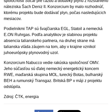
spoločnosti Socar pre ťažbu a dodávky plynu z rozsiahleho
náleziska Šach Deniz II. Konzorcium by malo rozhodnúť,
ktorému projektu bude dodávať plyn, počas nasledujúcich
mesiacov.
Podielnikmi TAP sú švajčiarska EGL, Statoil a nemecká
E.ON Ruhrgas. Podľa analytikov je slabinou projektu
absencia talianskeho partnera, na druhej strane má
talianska vláda záujem na tom, aby v krajine vznikol
juhoeurópsky plynovodný uzol.
Konzorcium Nabucco vedie rakúska spoločnosť OMV.
Jeho súčasťou sú ďalej nemecký energetický koncern
RWE, maďarská skupina MOL, turecký Botas, bulharský
BEH a rumunský Transgaz. Britská BP v máji z projektu
odstúpila.
Zdroj: ČTK, energia