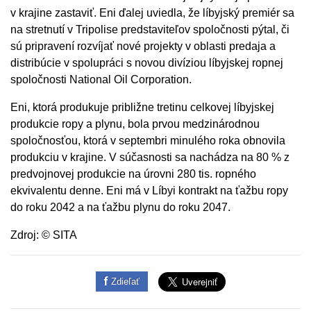
v krajine zastaviť. Eni ďalej uviedla, že líbyjský premiér sa
na stretnutí v Tripolise predstaviteľov spoločnosti pýtal, či
sú pripravení rozvíjať nové projekty v oblasti predaja a
distribúcie v spolupráci s novou divíziou líbyjskej ropnej
spoločnosti National Oil Corporation.
Eni, ktorá produkuje približne tretinu celkovej líbyjskej
produkcie ropy a plynu, bola prvou medzinárodnou
spoločnosťou, ktorá v septembri minulého roka obnovila
produkciu v krajine. V súčasnosti sa nachádza na 80 % z
predvojnovej produkcie na úrovni 280 tis. ropného
ekvivalentu denne. Eni má v Líbyi kontrakt na ťažbu ropy
do roku 2042 a na ťažbu plynu do roku 2047.
Zdroj: © SITA
Zdieľať