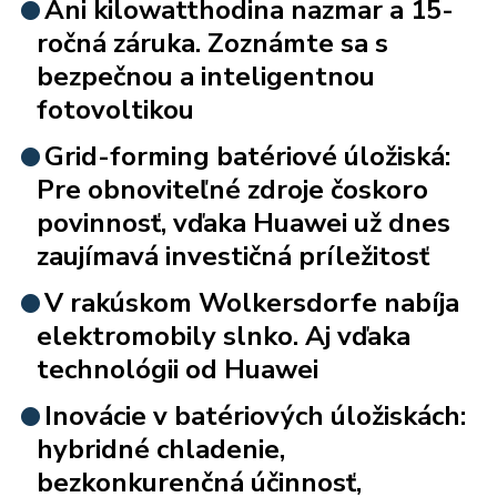
Ani kilowatthodina nazmar a 15-
ročná záruka. Zoznámte sa s
bezpečnou a inteligentnou
fotovoltikou
Grid-forming batériové úložiská:
Pre obnoviteľné zdroje čoskoro
povinnosť, vďaka Huawei už dnes
zaujímavá investičná príležitosť
V rakúskom Wolkersdorfe nabíja
elektromobily slnko. Aj vďaka
technológii od Huawei
Inovácie v batériových úložiskách:
hybridné chladenie,
bezkonkurenčná účinnosť,