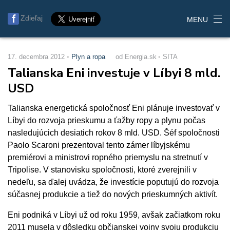
Zdieľaj
MENU
17. decembra 2012
Plyn a ropa
od Energia.sk
SITA
Talianska Eni investuje v Líbyi 8 mld.
USD
Talianska energetická spoločnosť Eni plánuje investovať v
Líbyi do rozvoja prieskumu a ťažby ropy a plynu počas
nasledujúcich desiatich rokov 8 mld. USD. Šéf spoločnosti
Paolo Scaroni prezentoval tento zámer líbyjskému
premiérovi a ministrovi ropného priemyslu na stretnutí v
Tripolise. V stanovisku spoločnosti, ktoré zverejnili v
nedeľu, sa ďalej uvádza, že investície poputujú do rozvoja
súčasnej produkcie a tiež do nových prieskumných aktivít.
Eni podniká v Líbyi už od roku 1959, avšak začiatkom roku
2011 musela v dôsledku občianskej vojny svoju produkciu