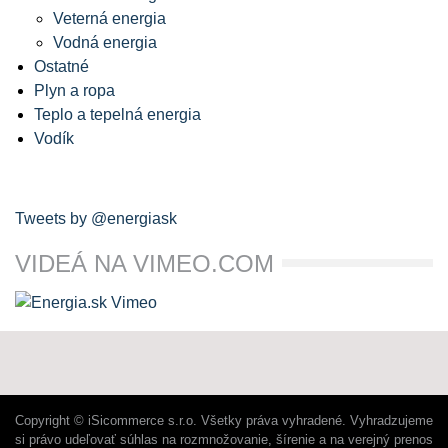
Veterná energia
Vodná energia
Ostatné
Plyn a ropa
Teplo a tepelná energia
Vodík
Tweets by @energiask
VIDEÁ NA VIMEO.COM
Copyright © iSicommerce s.r.o. Všetky práva vyhradené. Vyhradzujeme
si právo udeľovať súhlas na rozmnožovanie, šírenie a na verejný prenos