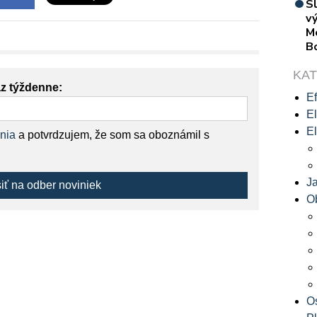
S
vý
M
B
KA
az týždenne:
Ef
El
El
nia
a potvrdzujem, že som sa oboznámil s
J
siť na odber noviniek
O
O