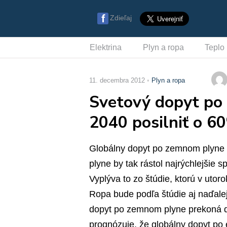
Zdieľaj
Elektrina
Plyn a ropa
Teplo
11. decembra 2012
Plyn a ropa
Svetový dopyt po 
2040 posilniť o 6
Globálny dopyt po zemnom plyne 
plyne by tak rástol najrýchlejšie 
Vyplýva to zo štúdie, ktorú v utor
Ropa bude podľa štúdie aj naďalej
dopyt po zemnom plyne prekoná do
prognózuje, že globálny dopyt po 