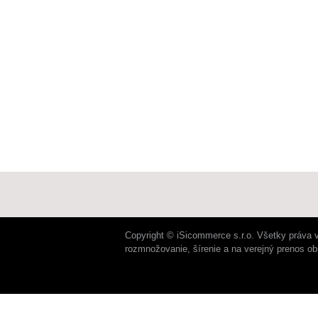
Copyright © iSicommerce s.r.o. Všetky práva 
rozmnožovanie, šírenie a na verejný prenos o