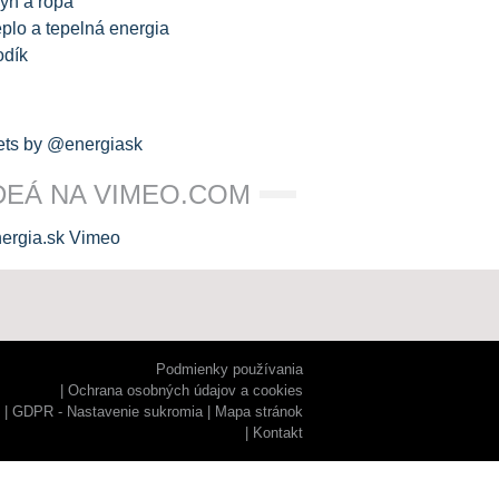
yn a ropa
plo a tepelná energia
odík
ts by @energiask
DEÁ NA VIMEO.COM
Podmienky používania
Ochrana osobných údajov a cookies
GDPR - Nastavenie sukromia
Mapa stránok
Kontakt