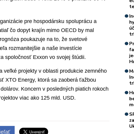
e
t
In
rganizácie pre hospodársku spoluprácu a
h
úč
tiaľ čo dopyt krajín mimo OECD by mal
t
prognóza poukazuje na to, že svetové
P
ľa rozmanitejšie a naše investície
f
je
a spoločnosť Exxon vo svojej štúdii.
H
a veľké projekty v oblasti produkcie zemného
M
I
osť XTO Energy, ktorá sa zaoberá ťažbou
t
rd dolárov. Koncern v posledných piatich rokoch
H
projektov viac ako 125 mld. USD.
b
m
S
z
Uk
eľať