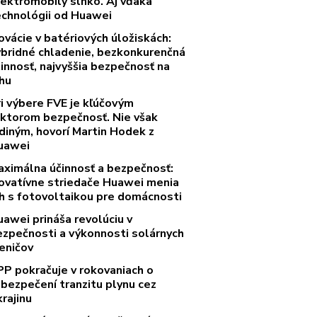
lektromobily slnko. Aj vďaka
echnológii od Huawei
ovácie v batériových úložiskách:
ybridné chladenie, bezkonkurenčná
innosť, najvyššia bezpečnosť na
rhu
ri výbere FVE je kľúčovým
aktorom bezpečnosť. Nie však
diným, hovorí Martin Hodek z
uawei
aximálna účinnosť a bezpečnosť:
novatívne striedače Huawei menia
rh s fotovoltaikou pre domácnosti
uawei prináša revolúciu v
ezpečnosti a výkonnosti solárnych
eničov
PP pokračuje v rokovaniach o
abezpečení tranzitu plynu cez
rajinu