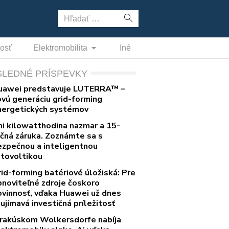
Hľadať:
nosť
Elektromobilita
Iné
SLEDNÉ PRÍSPEVKY
uawei predstavuje LUTERRA™ –
ovú generáciu grid-forming
nergetických systémov
ni kilowatthodina nazmar a 15-
očná záruka. Zoznámte sa s
ezpečnou a inteligentnou
otovoltikou
rid-forming batériové úložiská: Pre
bnoviteľné zdroje čoskoro
ovinnosť, vďaka Huawei už dnes
ujímavá investičná príležitosť
 rakúskom Wolkersdorfe nabíja