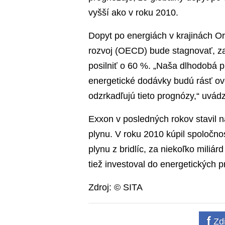
vyšší ako v roku 2010.
Dopyt po energiách v krajinách O
rozvoj (OECD) bude stagnovať, za
posilniť o 60 %. „Naša dlhodobá 
energetické dodávky budú rásť ove
odzrkadľujú tieto prognózy,“ uvádz
Exxon v posledných rokov stavil n
plynu. V roku 2010 kúpil spoločn
plynu z bridlíc, za niekoľko miliá
tiež investoval do energetických 
Zdroj: © SITA
Zdi