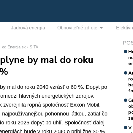
Jadrová energia
Obnoviteľné zdroje
Efektív
PO
od Energia.sk
SITA
H
plyne by mal do roku
n
e
0%
A
r
b
by mal do roku 2040 vzrásť o 60 %. Dopyt po
f
spomedzi hlavných energetických zdrojov.
G
ok zverejnila ropná spoločnosť Exxon Mobil.
o
p
 najpoužívanejšou pohonnou látkou, zatiaľ čo
za
 roku 2025 dopyt po uhlí. Spoločnosť ďalej
V
energiách bude v roku 2040 o približne 30 %