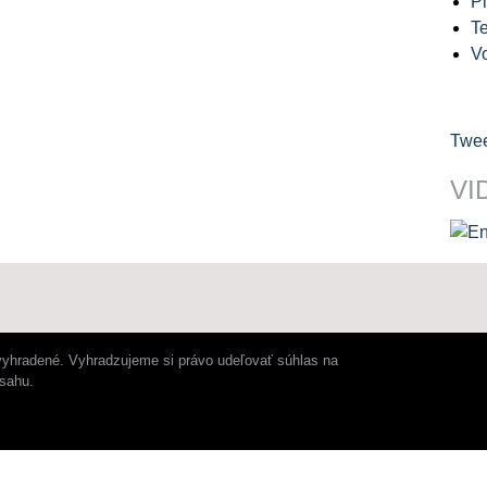
Pl
Te
V
Twee
VI
vyhradené. Vyhradzujeme si právo udeľovať súhlas na
bsahu.