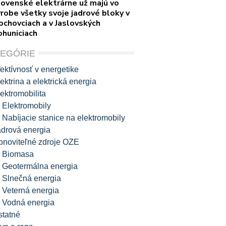
lovenské elektrárne už majú vo
robe všetky svoje jadrové bloky v
ochovciach a v Jaslovských
ohuniciach
TEGÓRIE
ektívnosť v energetike
ektrina a elektrická energia
ektromobilita
Elektromobily
Nabíjacie stanice na elektromobily
adrová energia
bnoviteľné zdroje OZE
Biomasa
Geotermálna energia
Slnečná energia
Veterná energia
Vodná energia
statné