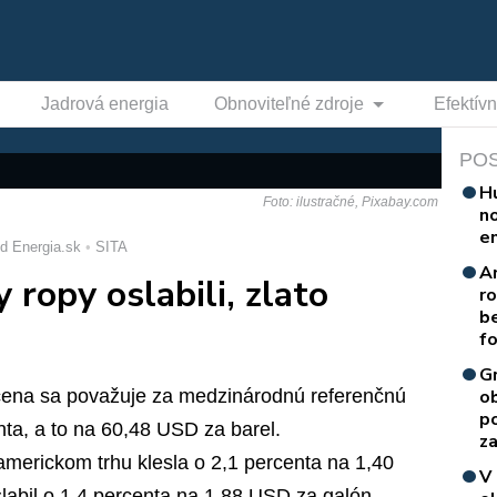
Jadrová energia
Obnoviteľné zdroje
Efektív
PO
H
Foto: ilustračné, Pixabay.com
n
e
d Energia.sk
SITA
A
 ropy oslabili, zlato
r
b
f
G
 cena sa považuje za medzinárodnú referenčnú
o
p
enta, a to na 60,48 USD za barel.
za
erickom trhu klesla o 2,1 percenta na 1,40
V
labil o 1,4 percenta na 1,88 USD za galón.