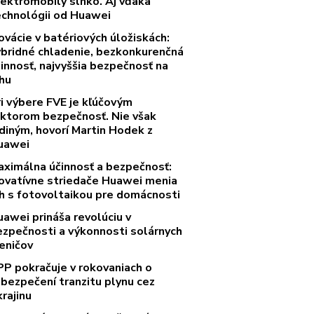
lektromobily slnko. Aj vďaka
echnológii od Huawei
ovácie v batériových úložiskách:
ybridné chladenie, bezkonkurenčná
innosť, najvyššia bezpečnosť na
rhu
ri výbere FVE je kľúčovým
aktorom bezpečnosť. Nie však
diným, hovorí Martin Hodek z
uawei
aximálna účinnosť a bezpečnosť:
novatívne striedače Huawei menia
rh s fotovoltaikou pre domácnosti
uawei prináša revolúciu v
ezpečnosti a výkonnosti solárnych
eničov
PP pokračuje v rokovaniach o
abezpečení tranzitu plynu cez
rajinu