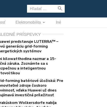
Hľadať:
nosť
Elektromobilita
Iné
SLEDNÉ PRÍSPEVKY
uawei predstavuje LUTERRA™ –
ovú generáciu grid-forming
nergetických systémov
ni kilowatthodina nazmar a 15-
očná záruka. Zoznámte sa s
ezpečnou a inteligentnou
otovoltikou
rid-forming batériové úložiská: Pre
bnoviteľné zdroje čoskoro
ovinnosť, vďaka Huawei už dnes
ujímavá investičná príležitosť
 rakúskom Wolkersdorfe nabíja