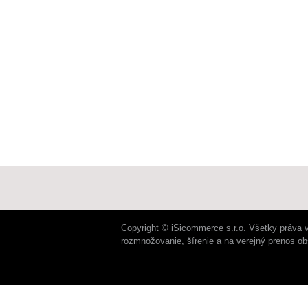
Copyright © iSicommerce s.r.o. Všetky práva 
rozmnožovanie, šírenie a na verejný prenos o