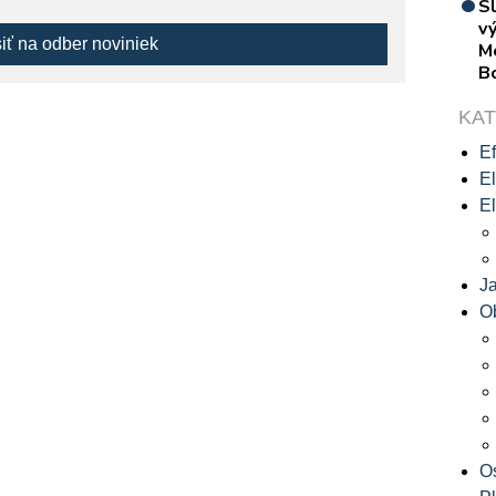
S
vý
siť na odber noviniek
M
B
KA
Ef
El
El
J
O
O