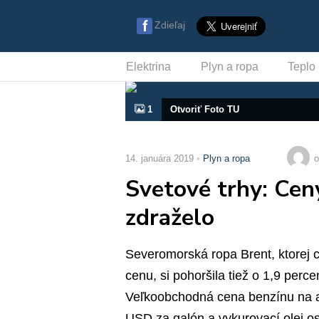
Zdieľaj
Elektrina
Plyn a ropa
Teplo
1
Otvoriť Foto TU
14. januára 2019
Plyn a ropa
o
Svetové trhy: Ceny
zdraželo
Severomorská ropa Brent, ktorej
cenu, si pohoršila tiež o 1,9 perc
Veľkoobchodná cena benzínu na am
USD za galón a vykurovací olej os