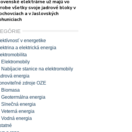
lovenské elektrárne už majú vo
robe všetky svoje jadrové bloky v
ochovciach a v Jaslovských
ohuniciach
TEGÓRIE
ektívnosť v energetike
ektrina a elektrická energia
ektromobilita
Elektromobily
Nabíjacie stanice na elektromobily
adrová energia
bnoviteľné zdroje OZE
Biomasa
Geotermálna energia
Slnečná energia
Veterná energia
Vodná energia
statné