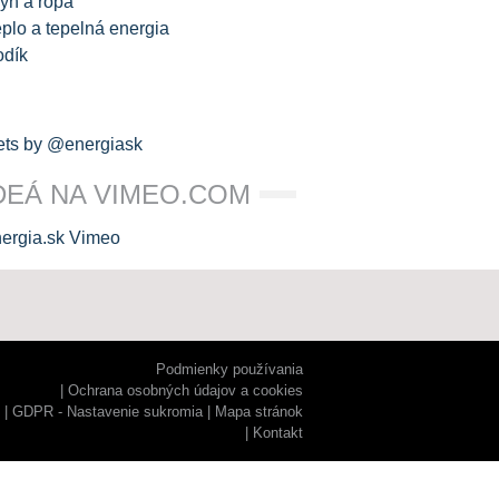
yn a ropa
plo a tepelná energia
odík
ts by @energiask
DEÁ NA VIMEO.COM
Podmienky používania
Ochrana osobných údajov a cookies
GDPR - Nastavenie sukromia
Mapa stránok
Kontakt