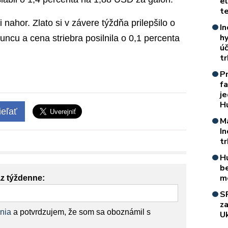
e
t
 nahor. Zlato si v závere týždňa prilepšilo o
In
h
ncu a cena striebra posilnila o 0,1 percenta
úč
t
P
f
je
H
eľať
M
I
t
H
b
m
az týždenne:
S
z
nia
a potvrdzujem, že som sa oboznámil s
Uk