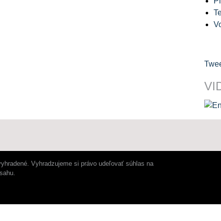
Pl
Te
V
Twee
VI
vyhradené. Vyhradzujeme si právo udeľovať súhlas na
bsahu.