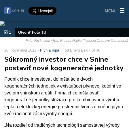
Zdieľaj
MENU
1
Otvoriť Foto TU
Foto: Flickr.com / Hari Prasad Nadig (licencia Creative Commons)
20. novembra 2012
Plyn a ropa
od Energia.sk
SITA
Súkromný investor chce v Snine
postaviť nové kogeneračné jednotky
Podnik chce investovať do inštalácie dvoch
kogeneračných jednotiek v existujúcej plynovej kotolni vo
svojom sninskom areáli. Firma chce inštalovať
kogeneračné jednotky slúžiace pre kombinovanú výrobu
tepla a elektrickej energie prostredníctvom zemného plynu
kvôli racionalizácii výroby energií.
„Na rozdiel od tradičných technológií samostatnej výroby