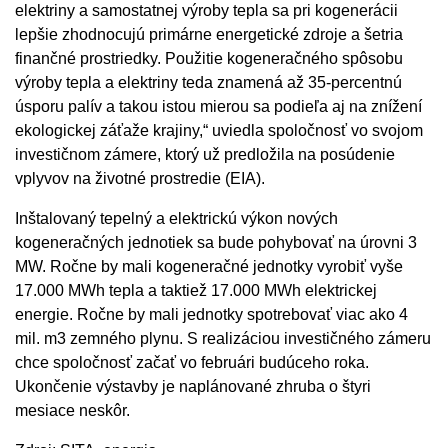
elektriny a samostatnej výroby tepla sa pri kogenerácii
lepšie zhodnocujú primárne energetické zdroje a šetria
finančné prostriedky. Použitie kogeneračného spôsobu
výroby tepla a elektriny teda znamená až 35-percentnú
úsporu palív a takou istou mierou sa podieľa aj na znížení
ekologickej záťaže krajiny,“ uviedla spoločnosť vo svojom
investičnom zámere, ktorý už predložila na posúdenie
vplyvov na životné prostredie (EIA).
Inštalovaný tepelný a elektrickú výkon nových
kogeneračných jednotiek sa bude pohybovať na úrovni 3
MW. Ročne by mali kogeneračné jednotky vyrobiť vyše
17.000 MWh tepla a taktiež 17.000 MWh elektrickej
energie. Ročne by mali jednotky spotrebovať viac ako 4
mil. m3 zemného plynu. S realizáciou investičného zámeru
chce spoločnosť začať vo februári budúceho roka.
Ukončenie výstavby je naplánované zhruba o štyri
mesiace neskôr.