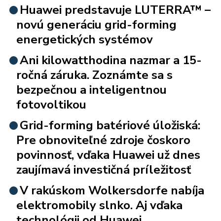
Huawei predstavuje LUTERRA™ –
novú generáciu grid-forming
energetických systémov
Ani kilowatthodina nazmar a 15-
ročná záruka. Zoznámte sa s
bezpečnou a inteligentnou
fotovoltikou
Grid-forming batériové úložiská:
Pre obnoviteľné zdroje čoskoro
povinnosť, vďaka Huawei už dnes
zaujímavá investičná príležitosť
V rakúskom Wolkersdorfe nabíja
elektromobily slnko. Aj vďaka
technológii od Huawei