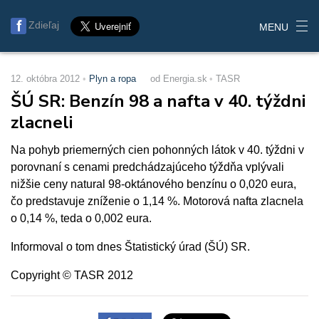
Zdieľaj
MENU
12. októbra 2012
Plyn a ropa
od Energia.sk
TASR
ŠÚ SR: Benzín 98 a nafta v 40. týždni
zlacneli
Na pohyb priemerných cien pohonných látok v 40. týždni v
porovnaní s cenami predchádzajúceho týždňa vplývali
nižšie ceny natural 98-oktánového benzínu o 0,020 eura,
čo predstavuje zníženie o 1,14 %. Motorová nafta zlacnela
o 0,14 %, teda o 0,002 eura.
Informoval o tom dnes Štatistický úrad (ŠÚ) SR.
Copyright © TASR 2012