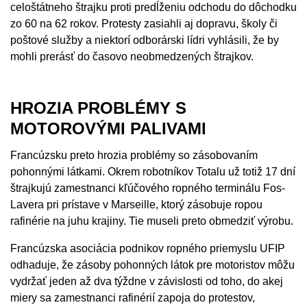
celoštátneho štrajku proti predĺženiu odchodu do dôchodku
zo 60 na 62 rokov. Protesty zasiahli aj dopravu, školy či
poštové služby a niektorí odborárski lídri vyhlásili, že by
mohli prerásť do časovo neobmedzených štrajkov.
HROZIA PROBLÉMY S
MOTOROVÝMI PALIVAMI
Francúzsku preto hrozia problémy so zásobovaním
pohonnými látkami. Okrem robotníkov Totalu už totiž 17 dní
štrajkujú zamestnanci kľúčového ropného terminálu Fos-
Lavera pri prístave v Marseille, ktorý zásobuje ropou
rafinérie na juhu krajiny. Tie museli preto obmedziť výrobu.
Francúzska asociácia podnikov ropného priemyslu UFIP
odhaduje, že zásoby pohonných látok pre motoristov môžu
vydržať jeden až dva týždne v závislosti od toho, do akej
miery sa zamestnanci rafinérií zapoja do protestov,