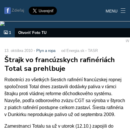
Zdieľaj
MENU
1
Otvoriť Foto TU
\N
13. októbra 2010
Plyn a ropa
od Energia.sk
TASR
Štrajk vo francúzskych rafinériách
Total sa prehlbuje
Robotníci zo všetkých šiestich rafinérií francúzskej ropnej
spoločnosti Total dnes zastavili dodávky paliva v rámci
štrajku proti vládnej reforme dôchodkového systému.
Navyše, podľa odborového zväzu CGT sa výroba v štyroch
z piatich rafinérií postupne celkom zastaví. Šiesta rafinéria
v Dunkirku neprodukuje palivo už od septembra 2009.
Zamestnanci Totalu sa už v utorok (12.10.) zapojili do