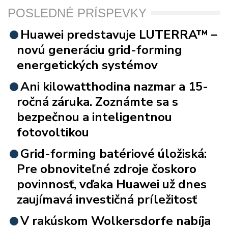
POSLEDNÉ PRÍSPEVKY
Huawei predstavuje LUTERRA™ –
novú generáciu grid-forming
energetických systémov
Ani kilowatthodina nazmar a 15-
ročná záruka. Zoznámte sa s
bezpečnou a inteligentnou
fotovoltikou
Grid-forming batériové úložiská:
Pre obnoviteľné zdroje čoskoro
povinnosť, vďaka Huawei už dnes
zaujímavá investičná príležitosť
V rakúskom Wolkersdorfe nabíja