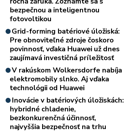
ročná záruka. Zoznámte sa s
bezpečnou a inteligentnou
fotovoltikou
Grid-forming batériové úložiská:
Pre obnoviteľné zdroje čoskoro
povinnosť, vďaka Huawei už dnes
zaujímavá investičná príležitosť
V rakúskom Wolkersdorfe nabíja
elektromobily slnko. Aj vďaka
technológii od Huawei
Inovácie v batériových úložiskách:
hybridné chladenie,
bezkonkurenčná účinnosť,
najvyššia bezpečnosť na trhu