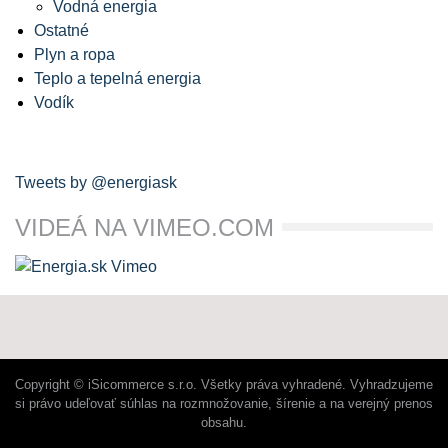
Vodná energia
Ostatné
Plyn a ropa
Teplo a tepelná energia
Vodík
Tweets by @energiask
VIDEÁ NA VIMEO.COM
Copyright © iSicommerce s.r.o. Všetky práva vyhradené. Vyhradzujeme
si právo udeľovať súhlas na rozmnožovanie, šírenie a na verejný prenos
obsahu.