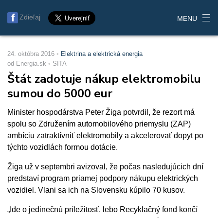
Zdieľaj
MENU
24. októbra 2016
Elektrina a elektrická energia
od Energia.sk
SITA
Štát zadotuje nákup elektromobilu
sumou do 5000 eur
Minister hospodárstva Peter Žiga potvrdil, že rezort má
spolu so Združením automobilového priemyslu (ZAP)
ambíciu zatraktívniť elektromobily a akcelerovať dopyt po
týchto vozidlách formou dotácie.
Žiga už v septembri avizoval, že počas nasledujúcich dní
predstaví program priamej podpory nákupu elektrických
vozidiel. Vlani sa ich na Slovensku kúpilo 70 kusov.
„Ide o jedinečnú príležitosť, lebo Recyklačný fond končí