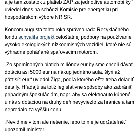
a je tam zostatok z platieb ZAP za jednotlivé automobilky,“
uviedol dnes na schôdzi Komisie pre energetiku pri
hospodárskom výbore NR SR.
Koncom augusta tohto roka správna rada Recyklačného
fondu
schválila projekt
celoštátnej podpory na používanie
vysoko ekologických nízkoemisných vozidiel, ktoré nie sú
výhradne poháňané spaľovacím motorom.
„Zo spomínaných piatich miliónov eur by sme chceli dávať
dotáciu asi 5000 eur na nákup jedného auta, štyri až
päťtisíc eur,“ uviedol Žiga, podľa ktorého ešte treba doladiť
detaily. Hľadajú sa totiž legislatívne spôsoby ako zabrániť
prípadným špekuláciám, napr. aby sa elektroauto kúpené
u nás s dotáciou na druhý deň nevyviezlo za hranice a tam
nepredalo za vyššiu cenu.
„Nevidíme v tom ale riešenie, lebo to nie je udržateľné,“
upozornil minister.