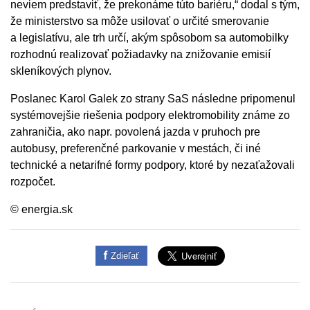
neviem predstaviť, že prekonáme túto bariéru,“ dodal s tým,
že ministerstvo sa môže usilovať o určité smerovanie
a legislatívu, ale trh určí, akým spôsobom sa automobilky
rozhodnú realizovať požiadavky na znižovanie emisií
skleníkových plynov.
Poslanec Karol Galek zo strany SaS následne pripomenul
systémovejšie riešenia podpory elektromobility známe zo
zahraničia, ako napr. povolená jazda v pruhoch pre
autobusy, preferenčné parkovanie v mestách, či iné
technické a netarifné formy podpory, ktoré by nezaťažovali
rozpočet.
© energia.sk
Zdieľať