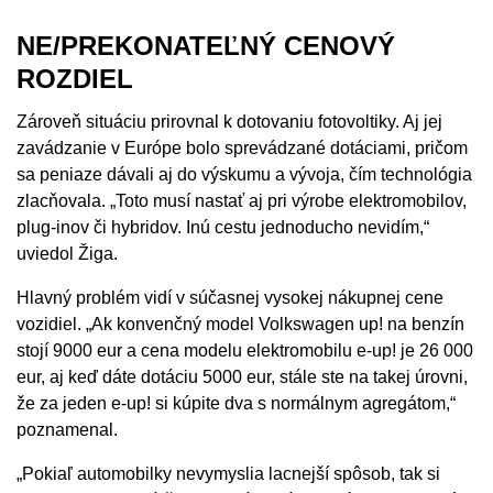
NE/PREKONATEĽNÝ CENOVÝ
ROZDIEL
Zároveň situáciu prirovnal k dotovaniu fotovoltiky. Aj jej
zavádzanie v Európe bolo sprevádzané dotáciami, pričom
sa peniaze dávali aj do výskumu a vývoja, čím technológia
zlacňovala. „Toto musí nastať aj pri výrobe elektromobilov,
plug-inov či hybridov. Inú cestu jednoducho nevidím,“
uviedol Žiga.
Hlavný problém vidí v súčasnej vysokej nákupnej cene
vozidiel. „Ak konvenčný model Volkswagen up! na benzín
stojí 9000 eur a cena modelu elektromobilu e-up! je 26 000
eur, aj keď dáte dotáciu 5000 eur, stále ste na takej úrovni,
že za jeden e-up! si kúpite dva s normálnym agregátom,“
poznamenal.
„Pokiaľ automobilky nevymyslia lacnejší spôsob, tak si