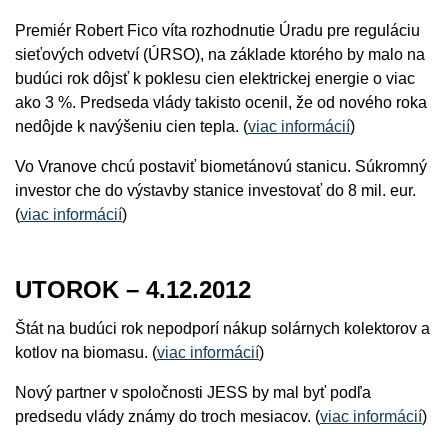
Premiér Robert Fico víta rozhodnutie Úradu pre reguláciu
sieťových odvetví (ÚRSO), na základe ktorého by malo na
budúci rok dôjsť k poklesu cien elektrickej energie o viac
ako 3 %. Predseda vlády takisto ocenil, že od nového roka
nedôjde k navýšeniu cien tepla. (
viac informácií
)
Vo Vranove chcú postaviť biometánovú stanicu. Súkromný
investor che do výstavby stanice investovať do 8 mil. eur.
(
viac informácií
)
UTOROK – 4.12.2012
Štát na budúci rok nepodporí nákup solárnych kolektorov a
kotlov na biomasu. (
viac informácií
)
Nový partner v spoločnosti JESS by mal byť podľa
predsedu vlády známy do troch mesiacov. (
viac informácií
)