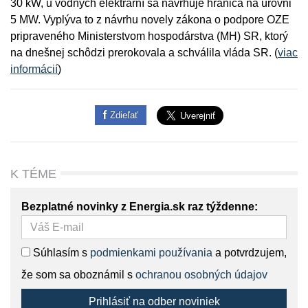
30 kW, u vodných elektrární sa navrhuje hranica na úrovni
5 MW. Vyplýva to z návrhu novely zákona o podpore OZE
pripraveného Ministerstvom hospodárstva (MH) SR, ktorý
na dnešnej schôdzi prerokovala a schválila vláda SR. (
viac
informácií
)
Zdieľať
K TÉME
Bezplatné novinky z Energia.sk raz týždenne:
Súhlasím s
podmienkami používania
a potvrdzujem,
že som sa oboznámil s
ochranou osobných údajov
Prihlásiť na odber noviniek