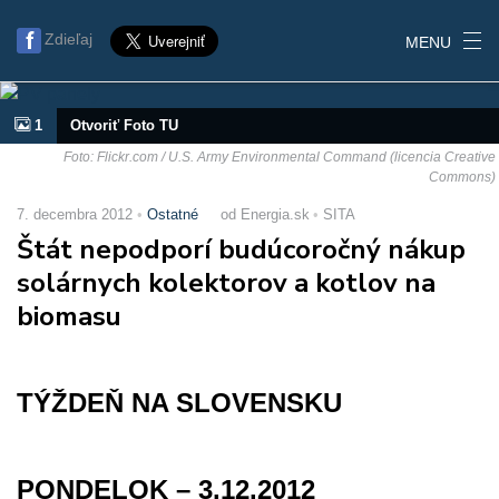
Zdieľaj
MENU
1
Otvoriť Foto TU
Foto: Flickr.com / U.S. Army Environmental Command (licencia Creative
Commons)
7. decembra 2012
Ostatné
od Energia.sk
SITA
Štát nepodporí budúcoročný nákup
solárnych kolektorov a kotlov na
biomasu
TÝŽDEŇ NA SLOVENSKU
PONDELOK – 3.12.2012