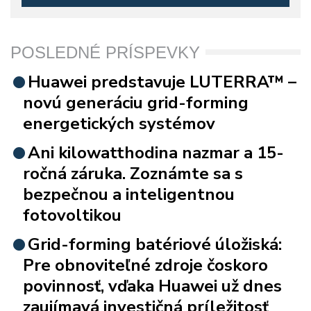
POSLEDNÉ PRÍSPEVKY
Huawei predstavuje LUTERRA™ –
novú generáciu grid-forming
energetických systémov
Ani kilowatthodina nazmar a 15-
ročná záruka. Zoznámte sa s
bezpečnou a inteligentnou
fotovoltikou
Grid-forming batériové úložiská:
Pre obnoviteľné zdroje čoskoro
povinnosť, vďaka Huawei už dnes
zaujímavá investičná príležitosť