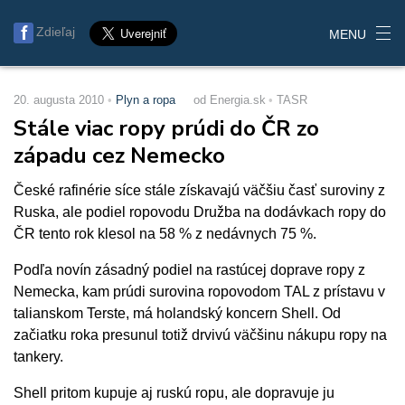
Zdieľaj
MENU
20. augusta 2010
Plyn a ropa
od Energia.sk
TASR
Stále viac ropy prúdi do ČR zo
západu cez Nemecko
České rafinérie síce stále získavajú väčšiu časť suroviny z
Ruska, ale podiel ropovodu Družba na dodávkach ropy do
ČR tento rok klesol na 58 % z nedávnych 75 %.
Podľa novín zásadný podiel na rastúcej doprave ropy z
Nemecka, kam prúdi surovina ropovodom TAL z prístavu v
talianskom Terste, má holandský koncern Shell. Od
začiatku roka presunul totiž drvivú väčšinu nákupu ropy na
tankery.
Shell pritom kupuje aj ruskú ropu, ale dopravuje ju