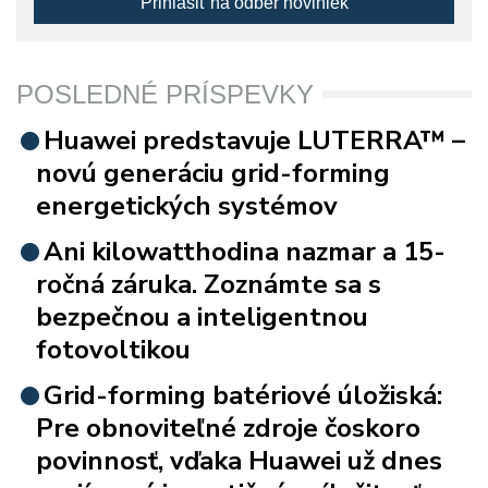
Prihlásiť na odber noviniek
POSLEDNÉ PRÍSPEVKY
Huawei predstavuje LUTERRA™ –
novú generáciu grid-forming
energetických systémov
Ani kilowatthodina nazmar a 15-
ročná záruka. Zoznámte sa s
bezpečnou a inteligentnou
fotovoltikou
Grid-forming batériové úložiská:
Pre obnoviteľné zdroje čoskoro
povinnosť, vďaka Huawei už dnes