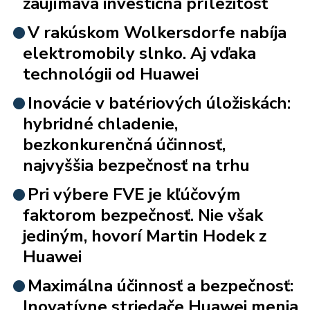
zaujímavá investičná príležitosť
V rakúskom Wolkersdorfe nabíja
elektromobily slnko. Aj vďaka
technológii od Huawei
Inovácie v batériových úložiskách:
hybridné chladenie,
bezkonkurenčná účinnosť,
najvyššia bezpečnosť na trhu
Pri výbere FVE je kľúčovým
faktorom bezpečnosť. Nie však
jediným, hovorí Martin Hodek z
Huawei
Maximálna účinnosť a bezpečnosť:
Inovatívne striedače Huawei menia