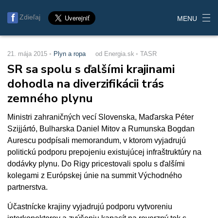
Zdieľaj
MENU
21. mája 2015
Plyn a ropa
od Energia.sk
TASR
SR sa spolu s ďalšími krajinami
dohodla na diverzifikácii trás
zemného plynu
Ministri zahraničných vecí Slovenska, Maďarska Péter
Szijjártó, Bulharska Daniel Mitov a Rumunska Bogdan
Aurescu podpísali memorandum, v ktorom vyjadrujú
politickú podporu prepojeniu existujúcej infraštruktúry na
dodávky plynu. Do Rigy pricestovali spolu s ďalšími
kolegami z Európskej únie na summit Východného
partnerstva.
Účastnícke krajiny vyjadrujú podporu vytvoreniu