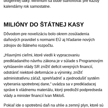
biogénnej látky. Minimum sa bude stanovovať pre každý
kalendárny rok samostatne.
MILIÓNY DO ŠTÁTNEJ KASY
Dôvodom pre novelizáciu bolo okrem zosúladenia
daňových pravidiel s normami EÚ aj hľadanie nových
zdrojov do štátneho rozpočtu.
„Hlavnými cieľmi, ktoré viedli k vypracovaniu
predkladaného návrhu zákona je v súlade s Programovým
vyhlásením vlády SR znížiť deficit verejných financií,
odstrániť niektoré deformácie a výnimky, znížiť
administratívnu záťaž, sprehľadniť a zjednodušiť systém
vyberania spotrebnej dane,“ uvádza sa v predkladacej
správe k vládnemu materiálu, ktorý predložil podpredseda
vlády a minister financií Ivan Mikloš.
Pokiaľ ide o spotrebnú daň na uhlie a zemný plyn, ktoré sú