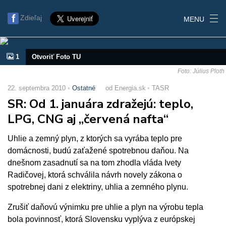
Zdieľaj
MENU
1
Otvoriť Foto TU
Foto: Július Ploth
22. septembra 2010
Ostatné
od Energia.sk
TASR
SR: Od 1. januára zdražejú: teplo,
LPG, CNG aj „červená nafta“
Uhlie a zemný plyn, z ktorých sa vyrába teplo pre
domácnosti, budú zaťažené spotrebnou daňou. Na
dnešnom zasadnutí sa na tom zhodla vláda Ivety
Radičovej, ktorá schválila návrh novely zákona o
spotrebnej dani z elektriny, uhlia a zemného plynu.
Zrušiť daňovú výnimku pre uhlie a plyn na výrobu tepla
bola povinnosť, ktorá Slovensku vyplýva z európskej