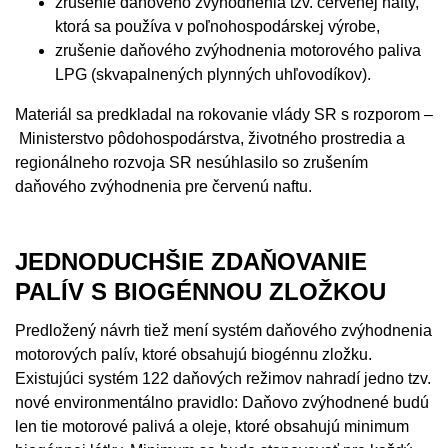
zrušenie daňového zvýhodnenia tzv. červenej nafty,
ktorá sa používa v poľnohospodárskej výrobe,
zrušenie daňového zvýhodnenia motorového paliva
LPG (skvapalnených plynných uhľovodíkov).
Materiál sa predkladal na rokovanie vlády SR s rozporom –
Ministerstvo pôdohospodárstva, životného prostredia a
regionálneho rozvoja SR nesúhlasilo so zrušením
daňového zvýhodnenia pre červenú naftu.
JEDNODUCHŠIE ZDAŇOVANIE
PALÍV S BIOGÉNNOU ZLOŽKOU
Predložený návrh tiež mení systém daňového zvýhodnenia
motorových palív, ktoré obsahujú biogénnu zložku.
Existujúci systém 122 daňových režimov nahradí jedno tzv.
nové environmentálno pravidlo: Daňovo zvýhodnené budú
len tie motorové palivá a oleje, ktoré obsahujú minimum