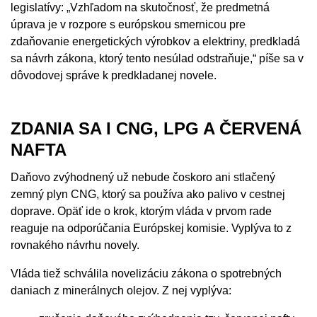
legislatívy: „Vzhľadom na skutočnosť, že predmetná
úprava je v rozpore s európskou smernicou pre
zdaňovanie energetických výrobkov a elektriny, predkladá
sa návrh zákona, ktorý tento nesúlad odstraňuje,“ píše sa v
dôvodovej správe k predkladanej novele.
ZDANIA SA I CNG, LPG A ČERVENÁ
NAFTA
Daňovo zvýhodnený už nebude čoskoro ani stlačený
zemný plyn CNG, ktorý sa používa ako palivo v cestnej
doprave. Opäť ide o krok, ktorým vláda v prvom rade
reaguje na odporúčania Európskej komisie. Vyplýva to z
rovnakého návrhu novely.
Vláda tiež schválila novelizáciu zákona o spotrebných
daniach z minerálnych olejov. Z nej vyplýva: