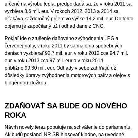
určené na výrobu tepla, predpokladá sa, že v roku 2011 sa
vyzbiera 8,6 mil. eur. V rokoch 2012, 2013 a 2014 sa
očakáva každoročný príjem vo výške 14,2 mil. eur. Do tohto
objemu je započítaný už i odhad dane z CNG.
Pokiaľ ide o zrušenie daňového zvýhodnenia LPG a
červenej nafty, v roku 2011 by sa malo na spotrebných
daniach vyzbierať 92,7 mil. eur, v roku 2012 cca 94,7 mil.
eur, v roku 2013 cca 97 mil. eur a v roku 2014
približne 99,30 mil. eur. Odhady v sebe zahŕňajú už i
dôsledky úpravy zvýhodnenia motorových palív a olejov s
biogénnou zložkou.
ZDAŇOVAŤ SA BUDE OD NOVÉHO
ROKA
Návrh novely teraz poputuje na schválenie do parlamentu.
Ak budú poslanci NR SR hlasovať kladne, na uvedené