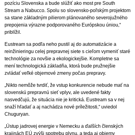
pozíciu Slovenska a bude slúžiť ako most pre South
Stream a Nabucco. Spolu so slovensko-poľským projektom
sa stane základným pilierom plánovaného severojužného
prepojenia výrazne podporovaného Európskou úniou,“
priblížil.
Eustream sa podľa neho pustil aj do automatizácie a
reinžinieringu celej prepravnej siete s cieľom vymeniť staré
technológie za novšie a ekologickejšie. Kompletne sa
mení technologická základňa, ktorá bude pružnejšie
zvládať veľké objemové zmeny počas prepravy.
„Nikto nemôže tvrdiť, že vstup konkurencie nebude mať na
slovenskú prepravnú sieť vplyv, ale uvedené fakty
nasvedčujú, že situácia nie je kritická. Eustream sa v nej
snaží hľadať a aj nachádza nové príležitosti,“ uviedol
Chuguryan.
„Ústup jadrovej energie v Nemecku a ďalších členských
krajinách EÚ zvýši spotrebu plynu, a teda aj objemy