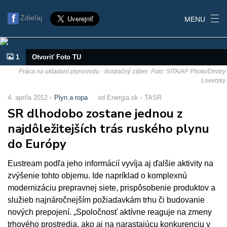
Zdieľaj
MENU
1
Otvoriť Foto TU
Práca na ukladaní plynovodu - ilustračný záber. Foto: SITA/AP Photo/Dmitry
Lovetsky
4. apríla 2012
Plyn a ropa
od Energia.sk
TASR
SR dlhodobo zostane jednou z
najdôležitejších trás ruského plynu
do Európy
Eustream podľa jeho informácií vyvíja aj ďalšie aktivity na
zvýšenie tohto objemu. Ide napríklad o komplexnú
modernizáciu prepravnej siete, prispôsobenie produktov a
služieb najnáročnejším požiadavkám trhu či budovanie
nových prepojení. „Spoločnosť aktívne reaguje na zmeny
trhového prostredia, ako aj na narastajúcu konkurenciu v