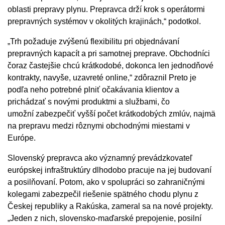
oblasti prepravy plynu. Prepravca drží krok s operátormi
prepravných systémov v okolitých krajinách,“ podotkol.
„Trh požaduje zvýšenú flexibilitu pri objednávaní
prepravných kapacít a pri samotnej preprave. Obchodníci
čoraz častejšie chcú krátkodobé, dokonca len jednodňové
kontrakty, navyše, uzavreté online,“ zdôraznil Preto je
podľa neho potrebné plniť očakávania klientov a
prichádzať s novými produktmi a službami, čo
umožní zabezpečiť vyšší počet krátkodobých zmlúv, najmä
na prepravu medzi rôznymi obchodnými miestami v
Európe.
Slovenský prepravca ako významný prevádzkovateľ
európskej infraštruktúry dlhodobo pracuje na jej budovaní
a posilňovaní. Potom, ako v spolupráci so zahraničnými
kolegami zabezpečil riešenie spätného chodu plynu z
Českej republiky a Rakúska, zameral sa na nové projekty.
„Jeden z nich, slovensko-maďarské prepojenie, posilní