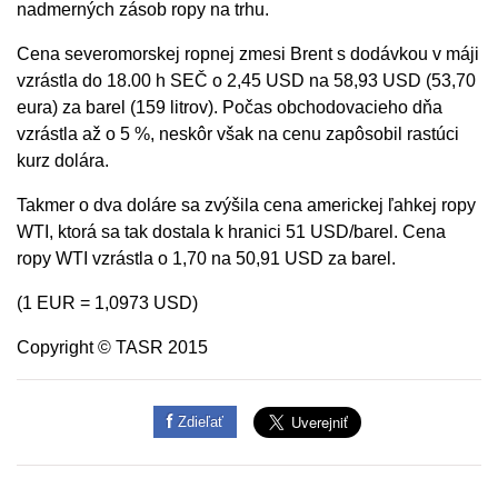
nadmerných zásob ropy na trhu.
Cena severomorskej ropnej zmesi Brent s dodávkou v máji
vzrástla do 18.00 h SEČ o 2,45 USD na 58,93 USD (53,70
eura) za barel (159 litrov). Počas obchodovacieho dňa
vzrástla až o 5 %, neskôr však na cenu zapôsobil rastúci
kurz dolára.
Takmer o dva doláre sa zvýšila cena americkej ľahkej ropy
WTI, ktorá sa tak dostala k hranici 51 USD/barel. Cena
ropy WTI vzrástla o 1,70 na 50,91 USD za barel.
(1 EUR = 1,0973 USD)
Copyright © TASR 2015
Zdieľať