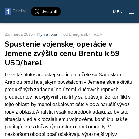
Zdieľaj
MENU
26. marca 2015
Plyn a ropa
od Energia.sk
TASR
Spustenie vojenskej operácie v
Jemene zvýšilo cenu Brentu k 59
USD/barel
Letecké útoky arabskej koalície na čele so Saudskou
Arábiou proti húsíjským povstalcom v Jemene síce aktivitu
produkčných zariadení na území kľúčových ropných
producentov neovplyvnili, no trhy sa obávajú, že konflikt v
tejto oblasti by mohol eskalovať ešte viac a narušiť vývoz
ropy z oblasti. Analytici však nepredpokladajú, že by táto
situácia viedla k rozsiahlemu vojnovému konfliktu, takže
počítajú len s dočasným rastom cien komodity. V
neskoršom období opäť očakávajú výraznejší vplyv