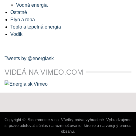
Vodná energia
Ostatné
Plyn a ropa
Teplo a tepelná energia
Vodík
Tweets by @energiask
VIDEÁ NA VIMEO.COM
Copyright © iSicommerce s.r.o. Všetky práva vyhradené. Vyhradzujeme
si právo udeľovať súhlas na rozmnožovanie, šírenie a na verejný prenos
obsahu.