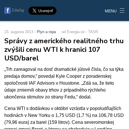
Zdieľaj
MENU
23. augusta 2013
Plyn a ropa
od Energia.sk
TASR
Správy z amerického realitného trhu
zvýšili cenu WTI k hranici 107
USD/barel
„Trh zareagoval na dosť dramatické júlové čísla, čo sa týka
predaja domov,“ povedal Kyle Cooper z poradenskej
spoločnosti IAF Advisors v Houstone. „Zdá sa, že tieto
údaje zmiernili obavy trhov z prípadného rýchleho
ukončenia stimulov zo strany Fedu,“ dodal.
Cena WTI s dodávkou v októbri vzrástla v popoludňajších
hodinách v New Yorku o 1,75 USD (1,7 %) na 106,78 USD
(79,96 eura) za barel (159 litrov). Cena severomorskej