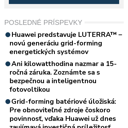
POSLEDNÉ PRÍSPEVKY
Huawei predstavuje LUTERRA™ –
novú generáciu grid-forming
energetických systémov
Ani kilowatthodina nazmar a 15-
ročná záruka. Zoznámte sa s
bezpečnou a inteligentnou
fotovoltikou
Grid-forming batériové úložiská:
Pre obnoviteľné zdroje čoskoro
povinnosť, vďaka Huawei už dnes
zaujímavá investičná príležitosť