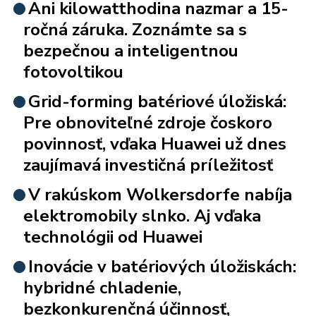
Ani kilowatthodina nazmar a 15-
ročná záruka. Zoznámte sa s
bezpečnou a inteligentnou
fotovoltikou
Grid-forming batériové úložiská:
Pre obnoviteľné zdroje čoskoro
povinnosť, vďaka Huawei už dnes
zaujímavá investičná príležitosť
V rakúskom Wolkersdorfe nabíja
elektromobily slnko. Aj vďaka
technológii od Huawei
Inovácie v batériových úložiskách:
hybridné chladenie,
bezkonkurenčná účinnosť,