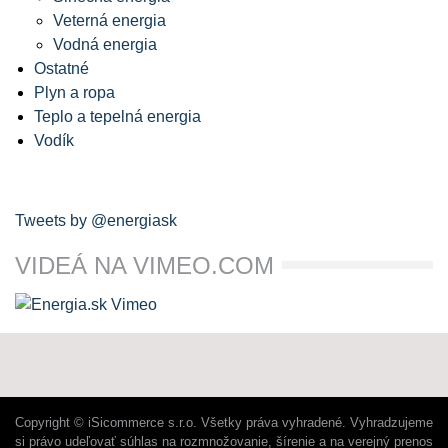
Veterná energia
Vodná energia
Ostatné
Plyn a ropa
Teplo a tepelná energia
Vodík
Tweets by @energiask
VIDEÁ NA VIMEO.COM
Copyright © iSicommerce s.r.o. Všetky práva vyhradené. Vyhradzujeme
si právo udeľovať súhlas na rozmnožovanie, šírenie a na verejný prenos