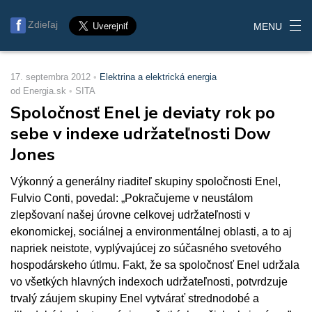
Zdieľaj
MENU
17. septembra 2012
Elektrina a elektrická energia
od Energia.sk
SITA
Spoločnosť Enel je deviaty rok po
sebe v indexe udržateľnosti Dow
Jones
Výkonný a generálny riaditeľ skupiny spoločnosti Enel,
Fulvio Conti, povedal: „Pokračujeme v neustálom
zlepšovaní našej úrovne celkovej udržateľnosti v
ekonomickej, sociálnej a environmentálnej oblasti, a to aj
napriek neistote, vyplývajúcej zo súčasného svetového
hospodárskeho útlmu. Fakt, že sa spoločnosť Enel udržala
vo všetkých hlavných indexoch udržateľnosti, potvrdzuje
trvalý záujem skupiny Enel vytvárať strednodobé a