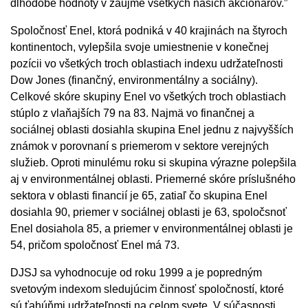
dlhodobé hodnoty v záujme všetkých našich akcionárov.”
Spoločnosť Enel, ktorá podniká v 40 krajinách na štyroch
kontinentoch, vylepšila svoje umiestnenie v konečnej
pozícii vo všetkých troch oblastiach indexu udržateľnosti
Dow Jones (finančný, environmentálny a sociálny).
Celkové skóre skupiny Enel vo všetkých troch oblastiach
stúplo z vlaňajších 79 na 83. Najmä vo finančnej a
sociálnej oblasti dosiahla skupina Enel jednu z najvyšších
známok v porovnaní s priemerom v sektore verejných
služieb. Oproti minulému roku si skupina výrazne polepšila
aj v environmentálnej oblasti. Priemerné skóre príslušného
sektora v oblasti financií je 65, zatiaľ čo skupina Enel
dosiahla 90, priemer v sociálnej oblasti je 63, spoločsnoť
Enel dosiahola 85, a priemer v environmentálnej oblasti je
54, pričom spoločnosť Enel má 73.
DJSJ sa vyhodnocuje od roku 1999 a je popredným
svetovým indexom sledujúcim činnosť spoločností, ktoré
sú ťahúňmi udržateľnosti na celom svete. V súčasnosti