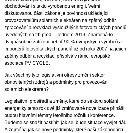
obchodování s takto vyrobenou energií. Velmi
diskutovanou částí zákona je povinnost ukládající
provozovatelům solárních elektráren na zpětný odběr,
zpracování a recyklaci vysloužilých fotovoltaických panelů
uvedených na trh před 1. lednem 2013. Znamená to
dvojnásobné zatížení neboť 90 % evropských výrobců a
importérů fotovoltaických panelů již od roku 2007 na jejich
zpětný odběr a recyklaci přispívá v rámci evropské
asociace PV CYCLE.
Jak všechny tyto legislativní otřesy změní sektor
obnovitelných zdrojů a podmínky pro provozování
solárních elektráren?
Legislativní prostředí a změny, které do sektoru solární
energetiky tento rok dvě již zmiňované novelizace přináší,
budou hlavními tématy letošního ročníku konference.
Budeme se snažit nastínit, jak se bude situace vyvíjet dál.
A zejména jak se nové podmínky, které naši zákonodárci