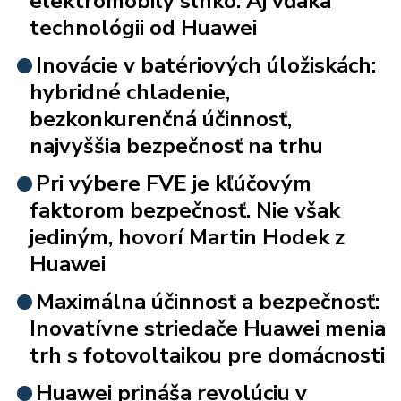
elektromobily slnko. Aj vďaka
technológii od Huawei
Inovácie v batériových úložiskách:
hybridné chladenie,
bezkonkurenčná účinnosť,
najvyššia bezpečnosť na trhu
Pri výbere FVE je kľúčovým
faktorom bezpečnosť. Nie však
jediným, hovorí Martin Hodek z
Huawei
Maximálna účinnosť a bezpečnosť:
Inovatívne striedače Huawei menia
trh s fotovoltaikou pre domácnosti
Huawei prináša revolúciu v