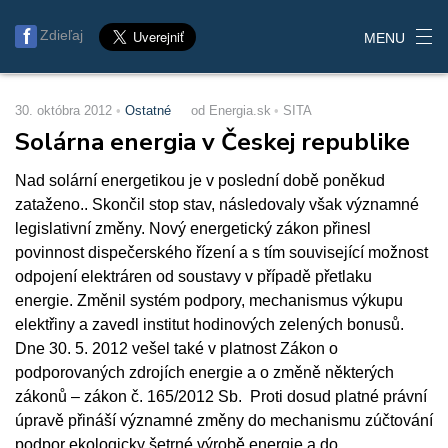
Zdieľaj
MENU
30. októbra 2012
Ostatné
od Energia.sk
SITA
Solárna energia v Českej republike
Nad solární energetikou je v poslední době poněkud
zataženo.. Skončil stop stav, následovaly však významné
legislativní změny. Nový energetický zákon přinesl
povinnost dispečerského řízení a s tím související možnost
odpojení elektráren od soustavy v případě přetlaku
energie. Změnil systém podpory, mechanismus výkupu
elektřiny a zavedl institut hodinových zelených bonusů.
Dne 30. 5. 2012 vešel také v platnost Zákon o
podporovaných zdrojích energie a o změně některých
zákonů – zákon č. 165/2012 Sb. Proti dosud platné právní
úpravě přináší významné změny do mechanismu zúčtování
podpor ekologicky šetrné výrobě energie a do