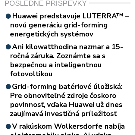
POSLEDNÉ PRÍSPEVKY
Huawei predstavuje LUTERRA™ –
novú generáciu grid-forming
energetických systémov
Ani kilowatthodina nazmar a 15-
ročná záruka. Zoznámte sa s
bezpečnou a inteligentnou
fotovoltikou
Grid-forming batériové úložiská:
Pre obnoviteľné zdroje čoskoro
povinnosť, vďaka Huawei už dnes
zaujímavá investičná príležitosť
V rakúskom Wolkersdorfe nabíja