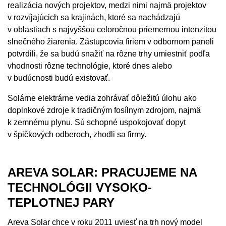
realizácia nových projektov, medzi nimi najmä projektov
v rozvíjajúcich sa krajinách, ktoré sa nachádzajú
v oblastiach s najvyššou celoročnou priemernou intenzitou
slnečného žiarenia. Zástupcovia firiem v odbornom paneli
potvrdili, že sa budú snažiť na rôzne trhy umiestniť podľa
vhodnosti rôzne technológie, ktoré dnes alebo
v budúcnosti budú existovať.
Solárne elektrárne vedia zohrávať dôležitú úlohu ako
doplnkové zdroje k tradičným fosílnym zdrojom, najmä
k zemnému plynu. Sú schopné uspokojovať dopyt
v špičkových odberoch, zhodli sa firmy.
AREVA SOLAR: PRACUJEME NA
TECHNOLÓGII VYSOKO-
TEPLOTNEJ PARY
Areva Solar chce v roku 2011 uviesť na trh nový model