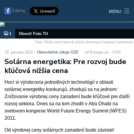
Zdieľaj
MENU
1
Otvoriť Foto TU
Foto: Flickr.com/ steel & silicon (licencia Creative Commons)
19. januára 2011
Obnoviteľné zdroje OZE
od Energia.sk
SITA
Solárna energetika: Pre rozvoj bude
kľúčová nižšia cena
Hoci si výrobcovia jednotlivých technológií v oblasti
solárnej energetiky konkurujú, zhodujú sa na jednom:
Znižovanie výrobnej ceny zariadení bude kľúčové pre ďalší
rozvoj sektora. Dnes sa na tom zhodli v Abú Dhabi na
svetovom kongrese World Future Energy Summit (WFES)
2011.
Od výrobnej ceny solárnych zariadení bude závisieť