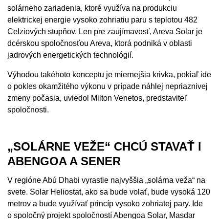
solárneho zariadenia, ktoré využíva na produkciu
elektrickej energie vysoko zohriatiu paru s teplotou 482
Celziových stupňov. Len pre zaujímavosť, Areva Solar je
dcérskou spoločnosťou Areva, ktorá podniká v oblasti
jadrových energetických technológií.
Výhodou takéhoto konceptu je miernejšia krivka, pokiaľ ide
o pokles okamžitého výkonu v prípade náhlej nepriaznivej
zmeny počasia, uviedol Milton Venetos, predstaviteľ
spoločnosti.
„SOLÁRNE VEŽE“ CHCÚ STAVAŤ I
ABENGOA A SENER
V regióne Abú Dhabi vyrastie najvyššia „solárna veža“ na
svete. Solar Heliostat, ako sa bude volať, bude vysoká 120
metrov a bude využívať princíp vysoko zohriatej pary. Ide
o spoločný projekt spoločností Abengoa Solar, Masdar