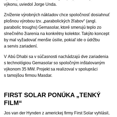
výkonu, uviedol Jorge Unda.
Zníženie výrobných nákladov chce spoločnosť dosiahnuť
plošnou výrobou tzv. „parabolických žľabov“ (angl.
parabolic troughs) Gemasolar, ktoré smerujú teplo zo
slnečného žiarenia na konkrétny kolektor. Takýto koncept
by mal vyžadovať menšie úsilie, pokiaľ ide o údržbu
a servis zariadení.
V Abú Dhabi sa v súčasnosti nachádzajú dve zariadenia
s technológiou Gemasolar so spoločným inštalovaným
výkonom 35 MW. Projekt sa realizoval v spolupráci
s tamojšou firmou Masdar.
FIRST SOLAR PONÚKA „TENKÝ
FILM“
Jos van der Hynden z americkej firmy First Solar vyhlásil,