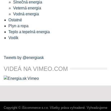
Slnečná energia
Veterná energia
Vodná energia
Ostatné
Plyn a ropa
Teplo a tepelná energia
Vodík
Tweets by @energiask
VIDEÁ NA VIMEO.COM
Copyright © iSicommerce s.r.o. Všetky práva vyhradené. Vyhradzujeme