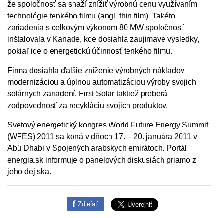
že spoločnosť sa snaží znížiť výrobnú cenu využívaním
technológie tenkého filmu (angl. thin film). Takéto
zariadenia s celkovým výkonom 80 MW spoločnosť
inštalovala v Kanade, kde dosiahla zaujímavé výsledky,
pokiaľ ide o energetickú účinnosť tenkého filmu.
Firma dosiahla ďalšie zníženie výrobných nákladov
modernizáciou a úplnou automatizáciou výroby svojich
solárnych zariadení. First Solar taktiež preberá
zodpovednosť za recykláciu svojich produktov.
Svetový energetický kongres World Future Energy Summit
(WFES) 2011 sa koná v dňoch 17. – 20. januára 2011 v
Abú Dhabi v Spojených arabských emirátoch. Portál
energia.sk informuje o panelových diskusiách priamo z
jeho dejiska.
Zdieľať