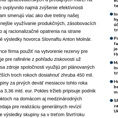
e
t
 ovplyvnilo najmä zvýšenie efektívnosti
In
am smerujú viac ako dve tretiny našej
h
innejšie využívanie produkčných, zásobovacích
úč
t
o aj racionalizačné opatrenia na strane
P
é výsledky hovorca Slovnaftu Anton Molnár.
f
je
ce firma použiť na vytvorenie rezervy pre
H
e pre rafinérie z pohľadu ziskovosti už
M
sa zdroje spoločnosti využijú pri plánovaných
I
t
ližších troch rokoch dosiahnuť zhruba 450 mil.
H
kupiny za prvých deväť mesiacov tohto roka
b
a 3,36 mld. eur. Pokles tržieb pripisuje podnik
m
duktoch na domácom aj medzinárodných
S
z
daja pre realizáciu generálnych revízií
Uk
 výsledky skupiny sa v treťom štvrťroku