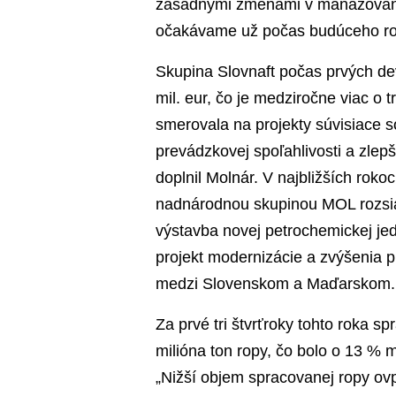
zásadnými zmenami v manažovaní n
očakávame už počas budúceho roka
Skupina Slovnaft počas prvých dev
mil. eur, čo je medziročne viac o t
smerovala na projekty súvisiace s
prevádzkovej spoľahlivosti a zlepš
doplnil Molnár. V najbližších rok
nadnárodnou skupinou MOL rozsiahl
výstavba novej petrochemickej jed
projekt modernizácie a zvýšenia 
medzi Slovenskom a Maďarskom.
Za prvé tri štvrťroky tohto roka spr
milióna ton ropy, čo bolo o 13 %
„Nižší objem spracovanej ropy ovp