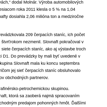
vách,“ dodal Molnár. Výroba automobilových
esiacom roka 2011 klesla o 5 % na 1,04
nafty dosiahla 2,06 milióna ton a medziročne
evádzkovala 209 čerpacích staníc, ich počet
 štvrťrokom nezmenil. Slovnaft pokračoval v
j siete čerpacích staníc, ako aj výstavbe troch
ci D1. Do prevádzky by mali byť uvedené v
Skupina Slovnaft mala ku koncu septembra
ičom jej sieť čerpacích staníc obsluhovalo
ov obchodných partnerov.
 rafinérsko-petrochemickou skupinou.
vnaft, ktorá sa zaoberá najmä spracovaním
chodným predajom pohonných hmôt. Ďalšími