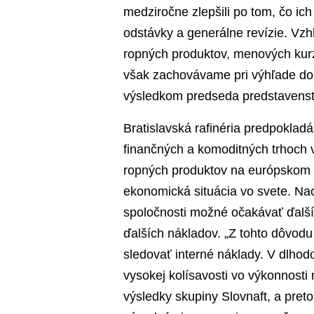
medziročne zlepšili po tom, čo ic
odstávky a generálne revízie. Vz
ropných produktov, menových kurz
však zachovávame pri výhľade do 
výsledkom predseda predstavenstv
Bratislavská rafinéria predpoklad
finančných a komoditných trhoch v
ropných produktov na európskom t
ekonomická situácia vo svete. Nao
spoločnosti možné očakávať ďalší 
ďalších nákladov. „Z tohto dôvod
sledovať interné náklady. V dlh
vysokej kolísavosti vo výkonnosti
výsledky skupiny Slovnaft, a pret