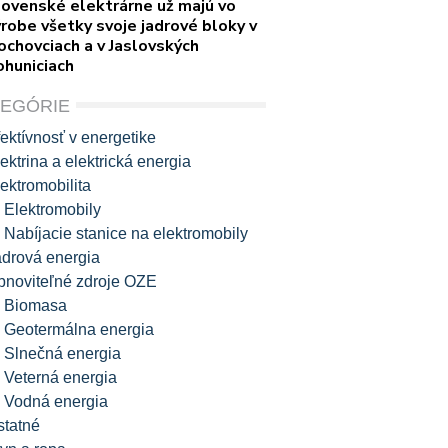
lovenské elektrárne už majú vo
robe všetky svoje jadrové bloky v
ochovciach a v Jaslovských
ohuniciach
TEGÓRIE
ektívnosť v energetike
ektrina a elektrická energia
ektromobilita
Elektromobily
Nabíjacie stanice na elektromobily
adrová energia
bnoviteľné zdroje OZE
Biomasa
Geotermálna energia
Slnečná energia
Veterná energia
Vodná energia
statné