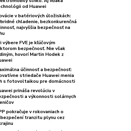
lektromobily slnko. Aj vďaka
echnológii od Huawei
ovácie v batériových úložiskách:
ybridné chladenie, bezkonkurenčná
innosť, najvyššia bezpečnosť na
rhu
ri výbere FVE je kľúčovým
aktorom bezpečnosť. Nie však
diným, hovorí Martin Hodek z
uawei
aximálna účinnosť a bezpečnosť:
novatívne striedače Huawei menia
rh s fotovoltaikou pre domácnosti
uawei prináša revolúciu v
ezpečnosti a výkonnosti solárnych
eničov
PP pokračuje v rokovaniach o
abezpečení tranzitu plynu cez
rajinu