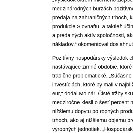
medzinárodných burzách pozitívne
predaja na zahraničných trhoch, k
produkcie Slovnaftu, a taktiež úč
a predajných aktív spoločnosti, ak
nákladov,“ okomentoval dosiahnut
Pozitívny hospodársky výsledok ch
nastávajúce zimné obdobie, ktoré j
tradične problematické. „Súčasne 
investíciách, ktoré by mali v najb
eur,“ dodal Molnár. Čisté tržby s
medziročne klesli o šesť percent n
nižšiemu dopytu po ropných pro
trhoch, ako aj nižšiemu objemu pre
výrobných jednotiek. „Hospodárske