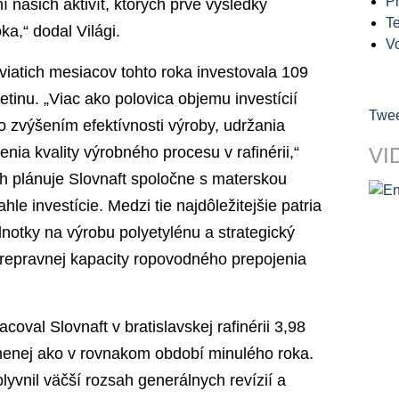
Pl
ašich aktivít, ktorých prvé výsledky
Te
,“ dodal Világi.
V
iatich mesiacov tohto roka investovala 109
retinu. „Viac ako polovica objemu investícií
Twee
o zvýšením efektívnosti výroby, udržania
enia kvality výrobného procesu v rafinérii,“
VI
och plánuje Slovnaft spoločne s materskou
e investície. Medzi tie najdôležitejšie patria
notky na výrobu polyetylénu a strategický
prepravnej kapacity ropovodného prepojenia
acoval Slovnaft v bratislavskej rafinérii 3,98
 menej ako v rovnakom období minulého roka.
lyvnil väčší rozsah generálnych revízií a