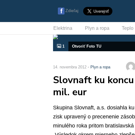
Zdieľaj
Elektrina
Plyn a ropa
Teplo
1
Otvoriť Foto TU
14. novembra 2012
Plyn a ropa
Slovnaft ku koncu
mil. eur
Skupina Slovnaft, a.s. dosiahla 
zisk upravený o precenenie zásob
minulého roka pritom bratislavská r
„Výsledok okrem mierneho zlepše