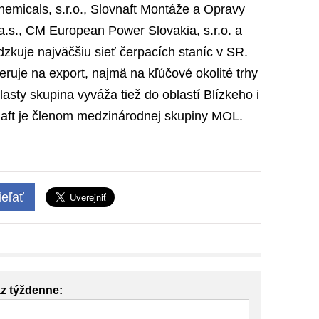
hemicals, s.r.o., Slovnaft Montáže a Opravy
 a.s., CM European Power Slovakia, s.r.o. a
dzkuje najväčšiu sieť čerpacích staníc v SR.
ruje na export, najmä na kľúčové okolité trhy
asty skupina vyváža tiež do oblastí Blízkeho i
aft je členom medzinárodnej skupiny MOL.
eľať
az týždenne: