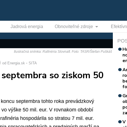
Jadrová energia
Obnoviteľné zdroje
Efektív
PO
H
Ilustračná snímka: Rafinéria Slovnaft. Foto: TASR/Štefan Puškáš
n
e
od Energia.sk
SITA
A
 septembra so ziskom 50
r
b
f
G
ku koncu septembra tohto roka prevádzkový
o
p
 vo výške 50 mil. eur. V rovnakom období
za
afinéria hospodárila so stratou 7 mil. eur.
V
nia spracovateľských a predajných marží na