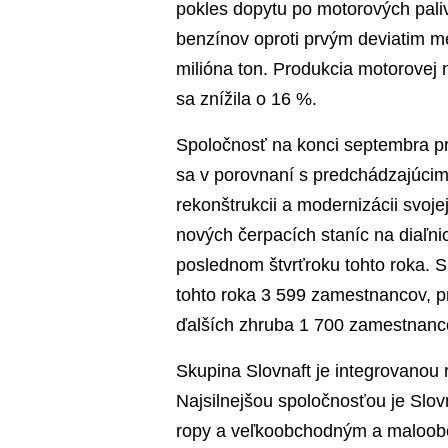
pokles dopytu po motorových pali
benzínov oproti prvým deviatim m
milióna ton. Produkcia motorovej 
sa znížila o 16 %.
Spoločnosť na konci septembra pr
sa v porovnaní s predchádzajúcim
rekonštrukcii a modernizácii svoje
nových čerpacích staníc na diaľni
poslednom štvrťroku tohto roka. 
tohto roka 3 599 zamestnancov, pr
ďalších zhruba 1 700 zamestnanc
Skupina Slovnaft je integrovanou
Najsilnejšou spoločnosťou je Slo
ropy a veľkoobchodným a maloob