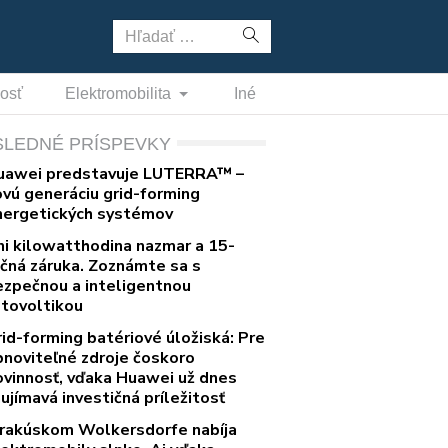
Hľadať:
nosť
Elektromobilita
Iné
SLEDNÉ PRÍSPEVKY
uawei predstavuje LUTERRA™ –
ovú generáciu grid-forming
nergetických systémov
ni kilowatthodina nazmar a 15-
očná záruka. Zoznámte sa s
ezpečnou a inteligentnou
otovoltikou
rid-forming batériové úložiská: Pre
bnoviteľné zdroje čoskoro
ovinnosť, vďaka Huawei už dnes
ujímavá investičná príležitosť
 rakúskom Wolkersdorfe nabíja