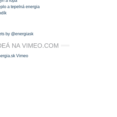
yn a ropa
plo a tepelná energia
odík
ts by @energiask
DEÁ NA VIMEO.COM