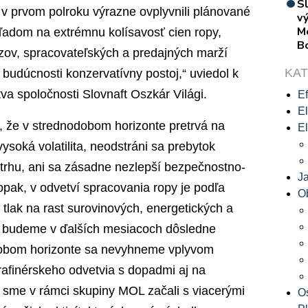
S
h v prvom polroku výrazne ovplyvnili plánované
vý
M
hľadom na extrémnu kolísavosť cien ropy,
B
ov, spracovateľských a predajných marží
KA
budúcnosti konzervatívny postoj,“ uviedol k
a spoločnosti Slovnaft Oszkár Világi.
Ef
El
á, že v strednodobom horizonte pretrvá na
El
ysoká volatilita, neodstráni sa prebytok
rhu, ani sa zásadne nezlepší bezpečnostno-
J
pak, v odvetví spracovania ropy je podľa
O
tlak na rast surovinových, energetických a
u budeme v ďalších mesiacoch dôsledne
odobom horizonte sa nevyhneme vplyvom
 rafinérskeho odvetvia s dopadmi aj na
o sme v rámci skupiny MOL začali s viacerými
O