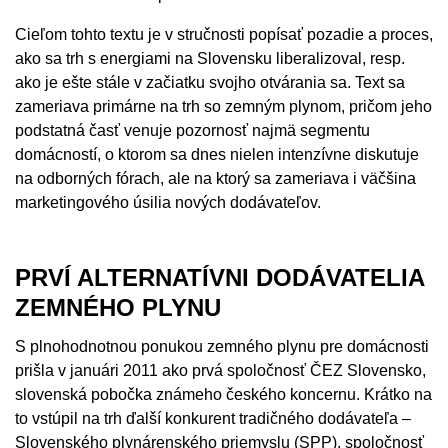
Cieľom tohto textu je v stručnosti popísať pozadie a proces,
ako sa trh s energiami na Slovensku liberalizoval, resp.
ako je ešte stále v začiatku svojho otvárania sa. Text sa
zameriava primárne na trh so zemným plynom, pričom jeho
podstatná časť venuje pozornosť najmä segmentu
domácností, o ktorom sa dnes nielen intenzívne diskutuje
na odborných fórach, ale na ktorý sa zameriava i väčšina
marketingového úsilia nových dodávateľov.
PRVÍ ALTERNATÍVNI DODÁVATELIA
ZEMNÉHO PLYNU
S plnohodnotnou ponukou zemného plynu pre domácnosti
prišla v januári 2011 ako prvá spoločnosť ČEZ Slovensko,
slovenská pobočka známeho českého koncernu. Krátko na
to vstúpil na trh ďalší konkurent tradičného dodávateľa –
Slovenského plynárenského priemyslu (SPP), spoločnosť