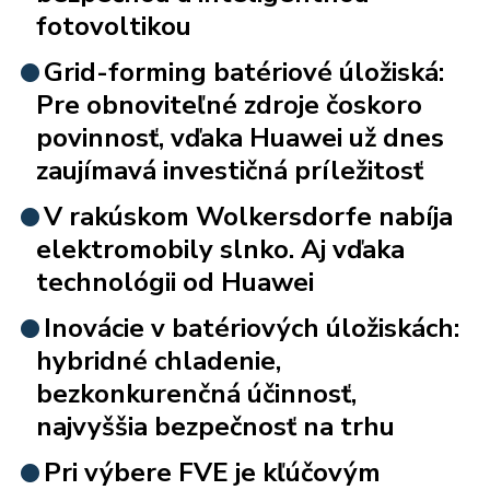
fotovoltikou
Grid-forming batériové úložiská:
Pre obnoviteľné zdroje čoskoro
povinnosť, vďaka Huawei už dnes
zaujímavá investičná príležitosť
V rakúskom Wolkersdorfe nabíja
elektromobily slnko. Aj vďaka
technológii od Huawei
Inovácie v batériových úložiskách:
hybridné chladenie,
bezkonkurenčná účinnosť,
najvyššia bezpečnosť na trhu
Pri výbere FVE je kľúčovým