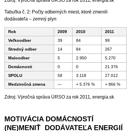
Zdroj: Výročná správa ÚRSO za rok 2011, energia.sk
Tabuľka č. 2: Počty odberných miest, ktoré zmenili
dodávateľa – zemný plyn
Rok
2009
2010
2011
Veľkoodber
39
84
99
Stredný odber
14
84
267
Maloodber
5
2.950
5.270
Domácnosti
0
0
21.376
SPOLU
58
3.118
27.012
Medziročná zmena
—
+ 5.376 %
+ 866 %
Zdroj: Výročná správa ÚRSO za rok 2011, energia.sk
MOTIVÁCIA DOMÁCNOSTÍ
(NE)MENIŤ DODÁVATEĽA ENERGIÍ