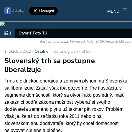
Zdieľaj
MENU
1
Otvoriť Foto TU
Ilustračná snímka: Plynovod. Foto: TASR/Henrich Mišovič
1. októbra 2012
Ostatné
od Energia.sk
SITA
Slovenský trh sa postupne
liberalizuje
Trh s elektrickou energiou a zemným plynom na Slovensku
sa liberalizuje. Zatiaľ však iba pozvoľne. Pre ilustráciu, v
segmente domácností, ktorý sa otvoril ako posledný, majú
zákazníci podľa zákona možnosť vyberať si svojho
dodávateľa zemného plynu už takmer päť rokov. Problém
však je, že až do začiatku roka 2011 nebolo na
slovenskom trhu dodávateľa, ktorý by chcel domácnosti
oslovovať cielene a plošne.