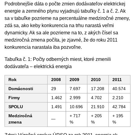
Podrobnejšie dáta o počte zmien dodávateľov elektrickej
energie a zemného plynu vyjadrujú tabuľky č. 1 a č. 2. Ak
sa v tabuľke pozrieme na percentuálne medziročné zmeny,
zdá sa, ako keby konkurencia na trhu narastá veľmi
dynamicky. Ak sa ale pozrieme na to, z akých čísel sa
medziročná zmena počíta, je zjavné, že do roku 2011
konkurencia narastala iba pozvoľne.
Tabuľka č. 1: Počty odberných miest, ktoré zmenili
dodávateľa – elektrická energia
Rok
2008
2009
2010
2011
Domácnosti
29
7.697
17.208
40.574
Firmy
1.462
2.999
4.702
2.210
SPOLU
1.491
10.696
21.910
42.784
Medziročná
+ 717
+ 205
+ 195
—
zmena
%
%
%