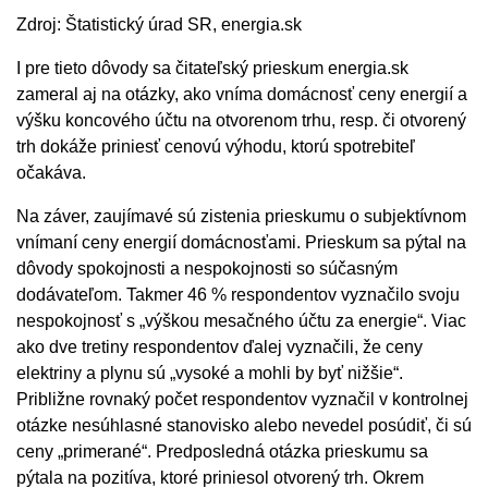
Zdroj: Štatistický úrad SR, energia.sk
I pre tieto dôvody sa čitateľský prieskum energia.sk
zameral aj na otázky, ako vníma domácnosť ceny energií a
výšku koncového účtu na otvorenom trhu, resp. či otvorený
trh dokáže priniesť cenovú výhodu, ktorú spotrebiteľ
očakáva.
Na záver, zaujímavé sú zistenia prieskumu o subjektívnom
vnímaní ceny energií domácnosťami. Prieskum sa pýtal na
dôvody spokojnosti a nespokojnosti so súčasným
dodávateľom. Takmer 46 % respondentov vyznačilo svoju
nespokojnosť s „výškou mesačného účtu za energie“. Viac
ako dve tretiny respondentov ďalej vyznačili, že ceny
elektriny a plynu sú „vysoké a mohli by byť nižšie“.
Približne rovnaký počet respondentov vyznačil v kontrolnej
otázke nesúhlasné stanovisko alebo nevedel posúdiť, či sú
ceny „primerané“. Predposledná otázka prieskumu sa
pýtala na pozitíva, ktoré priniesol otvorený trh. Okrem