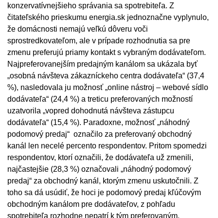
konzervatívnejšieho správania sa spotrebiteľa. Z
čitateľského prieskumu energia.sk jednoznačne vyplynulo,
že domácnosti nemajú veľkú dôveru voči
sprostredkovateľom, ale v prípade rozhodnutia sa pre
zmenu preferujú priamy kontakt s vybraným dodávateľom.
Najpreferovanejším predajným kanálom sa ukázala byť
„osobná návšteva zákazníckeho centra dodávateľa“ (37,4
%), nasledovala ju možnosť „online nástroj – webové sídlo
dodávateľa“ (24,4 %) a treticu preferovaných možností
uzatvorila „vopred dohodnutá návšteva zástupcu
dodávateľa“ (15,4 %). Paradoxne, možnosť „náhodný
podomový predaj“ označilo za preferovaný obchodný
kanál len necelé percento respondentov. Pritom spomedzi
respondentov, ktorí označili, že dodávateľa už zmenili,
najčastejšie (28,3 %) označovali „náhodný podomový
predaj“ za obchodný kanál, ktorým zmenu uskutočnili. Z
toho sa dá usúdiť, že hoci je podomový predaj kľúčovým
obchodným kanálom pre dodávateľov, z pohľadu
spotrebiteľa rozhodne nepatrí k tým preferovaným.