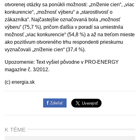
otvorenej otázky sa ponúkli možnosti: „zníženie cien“, „viac
konkurencie“, „možnosť výberu“ a „starostlivosť o
zákazníka“. Najčastejšie označovaná bola „možnosť
výberu“ (75,7 %), pričom ďalšia v poradí sa umiestnila
možnosť „viac konkurencie“ (54,8 %) a až na treťom mieste
ako pozitívum otvoreného trhu respondenti prieskumu
vyznačovali „zníženie cien“ (37,4 %).
Upozornenie: Text vyšiel pôvodne v PRO-ENERGY
magazíne č. 3/2012.
(c) energia.sk
Zdieľať
K TÉME