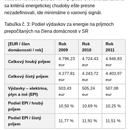
sa kritériá energetickej chudoby ešte presne
nezadefinovali, ide minimálne o varovný signál.
Tabuľka č. 3: Podiel výdavkov za energie na príjmoch
prepočítaných na člena domácnosti v SR
[EUR / člen
Rok
Rok
Rok
domácnosti / rok]
2009
2010
2011
4.796,23
4.724,43
4.946,83
Celkový hrubý príjem
eur
eur
eur
4.277,81
4.243,72
4.403,97
Celkový čistý príjem
eur
eur
eur
Výdavky – elektrina,
503,43
505,24
507,08
plyn a iné (EPI)
eur
eur
eur
Podiel EPI / hrubý
10,50 %
10,69 %
10,25 %
príjem
Podiel EPI / čistý
11,77 %
11,91 %
11,51 %
príjem