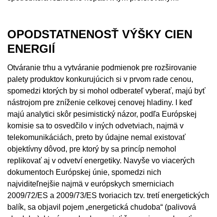
OPODSTATNENOSŤ VÝŠKY CIEN
ENERGIÍ
Otváranie trhu a vytváranie podmienok pre rozširovanie
palety produktov konkurujúcich si v prvom rade cenou,
spomedzi ktorých by si mohol odberateľ vyberať, majú byť
nástrojom pre zníženie celkovej cenovej hladiny. I keď
majú analytici skôr pesimistický názor, podľa Európskej
komisie sa to osvedčilo v iných odvetviach, najmä v
telekomunikáciách, preto by údajne nemal existovať
objektívny dôvod, pre ktorý by sa princíp nemohol
replikovať aj v odvetví energetiky. Navyše vo viacerých
dokumentoch Európskej únie, spomedzi nich
najviditeľnejšie najmä v európskych smerniciach
2009/72/ES a 2009/73/ES tvoriacich tzv. tretí energetických
balík, sa objavil pojem „energetická chudoba“ (palivová