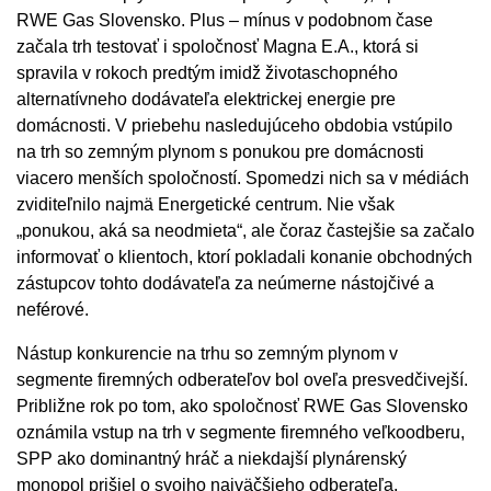
RWE Gas Slovensko. Plus – mínus v podobnom čase
začala trh testovať i spoločnosť Magna E.A., ktorá si
spravila v rokoch predtým imidž životaschopného
alternatívneho dodávateľa elektrickej energie pre
domácnosti. V priebehu nasledujúceho obdobia vstúpilo
na trh so zemným plynom s ponukou pre domácnosti
viacero menších spoločností. Spomedzi nich sa v médiách
zviditeľnilo najmä Energetické centrum. Nie však
„ponukou, aká sa neodmieta“, ale čoraz častejšie sa začalo
informovať o klientoch, ktorí pokladali konanie obchodných
zástupcov tohto dodávateľa za neúmerne nástojčivé a
neférové.
Nástup konkurencie na trhu so zemným plynom v
segmente firemných odberateľov bol oveľa presvedčivejší.
Približne rok po tom, ako spoločnosť RWE Gas Slovensko
oznámila vstup na trh v segmente firemného veľkoodberu,
SPP ako dominantný hráč a niekdajší plynárenský
monopol prišiel o svojho najväčšieho odberateľa,