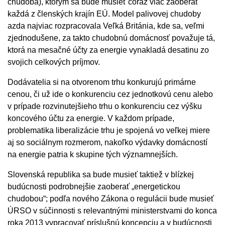
chudoba), ktorým sa bude musieť čoraz viac zaoberať
každá z členských krajín EÚ. Model palivovej chudoby
azda najviac rozpracovala Veľká Británia, kde sa, veľmi
zjednodušene, za takto chudobnú domácnosť považuje tá,
ktorá na mesačné účty za energie vynakladá desatinu zo
svojich celkových príjmov.
Dodávatelia si na otvorenom trhu konkurujú primárne
cenou, či už ide o konkurenciu cez jednotkovú cenu alebo
v prípade rozvinutejšieho trhu o konkurenciu cez výšku
koncového účtu za energie. V každom prípade,
problematika liberalizácie trhu je spojená vo veľkej miere
aj so sociálnym rozmerom, nakoľko výdavky domácností
na energie patria k skupine tých významnejších.
Slovenská republika sa bude musieť taktiež v blízkej
budúcnosti podrobnejšie zaoberať „energetickou
chudobou“; podľa nového Zákona o regulácii bude musieť
ÚRSO v súčinnosti s relevantnými ministerstvami do konca
roka 2013 vypracovať príslušnú koncepciu a v budúcnosti