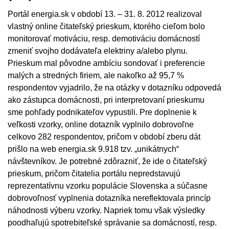
Portál energia.sk v období 13. – 31. 8. 2012 realizoval
vlastný online čitateľský prieskum, ktorého cieľom bolo
monitorovať motiváciu, resp. demotiváciu domácností
zmeniť svojho dodávateľa elektriny a/alebo plynu.
Prieskum mal pôvodne ambíciu sondovať i preferencie
malých a stredných firiem, ale nakoľko až 95,7 %
respondentov vyjadrilo, že na otázky v dotazníku odpovedá
ako zástupca domácnosti, pri interpretovaní prieskumu
sme pohľady podnikateľov vypustili. Pre doplnenie k
veľkosti vzorky, online dotazník vyplnilo dobrovoľne
celkovo 282 respondentov, pričom v období zberu dát
prišlo na web energia.sk 9.918 tzv. „unikátnych“
návštevníkov. Je potrebné zdôrazniť, že ide o čitateľský
prieskum, pričom čitatelia portálu nepredstavujú
reprezentatívnu vzorku populácie Slovenska a súčasne
dobrovoľnosť vyplnenia dotazníka nereflektovala princíp
náhodnosti výberu vzorky. Napriek tomu však výsledky
poodhaľujú spotrebiteľské správanie sa domácností, resp.