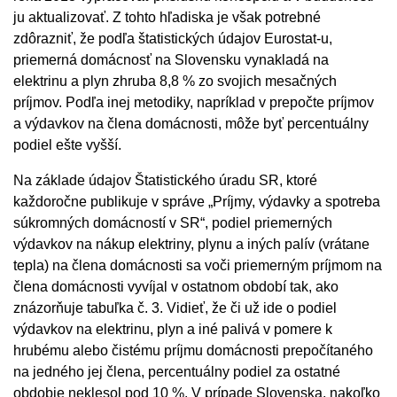
ju aktualizovať. Z tohto hľadiska je však potrebné
zdôrazniť, že podľa štatistických údajov Eurostat-u,
priemerná domácnosť na Slovensku vynakladá na
elektrinu a plyn zhruba 8,8 % zo svojich mesačných
príjmov. Podľa inej metodiky, napríklad v prepočte príjmov
a výdavkov na člena domácnosti, môže byť percentuálny
podiel ešte vyšší.
Na základe údajov Štatistického úradu SR, ktoré
každoročne publikuje v správe „Príjmy, výdavky a spotreba
súkromných domácností v SR“, podiel priemerných
výdavkov na nákup elektriny, plynu a iných palív (vrátane
tepla) na člena domácnosti sa voči priemerným príjmom na
člena domácnosti vyvíjal v ostatnom období tak, ako
znázorňuje tabuľka č. 3. Vidieť, že či už ide o podiel
výdavkov na elektrinu, plyn a iné palivá v pomere k
hrubému alebo čistému príjmu domácnosti prepočítaného
na jedného jej člena, percentuálny podiel za ostatné
obdobie neklesol pod 10 %. V prípade Slovenska, nakoľko