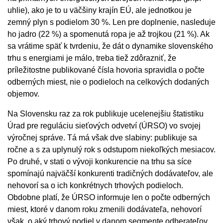
uhlie), ako je to u väčšiny krajín EÚ, ale jednotkou je
zemný plyn s podielom 30 %. Len pre doplnenie, nasleduje
ho jadro (22 %) a spomenutá ropa je až trojkou (21 %). Ak
sa vrátime späť k tvrdeniu, že dát o dynamike slovenského
trhu s energiami je málo, treba tiež zdôrazniť, že
príležitostne publikované čísla hovoria spravidla o počte
odberných miest, nie o podieloch na celkových dodaných
objemov.
Na Slovensku raz za rok publikuje ucelenejšiu štatistiku
Úrad pre reguláciu sieťových odvetví (ÚRSO) vo svojej
výročnej správe. Tá má však dve slabiny: publikuje sa
ročne a s za uplynulý rok s odstupom niekoľkých mesiacov.
Po druhé, v stati o vývoji konkurencie na trhu sa síce
spomínajú najväčší konkurenti tradičných dodávateľov, ale
nehovorí sa o ich konkrétnych trhových podieloch.
Obdobne platí, že ÚRSO informuje len o počte odberných
miest, ktoré v danom roku zmenili dodávateľa, nehovorí
však, o aký trhový podiel v danom segmente odberateľov