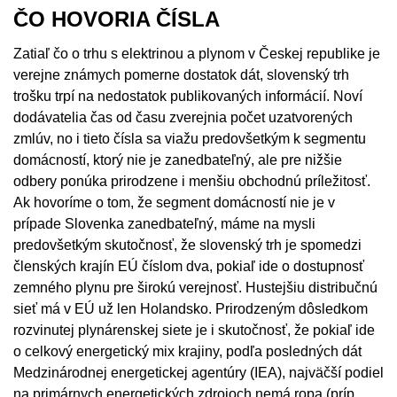
ČO HOVORIA ČÍSLA
Zatiaľ čo o trhu s elektrinou a plynom v Českej republike je
verejne známych pomerne dostatok dát, slovenský trh
trošku trpí na nedostatok publikovaných informácií. Noví
dodávatelia čas od času zverejnia počet uzatvorených
zmlúv, no i tieto čísla sa viažu predovšetkým k segmentu
domácností, ktorý nie je zanedbateľný, ale pre nižšie
odbery ponúka prirodzene i menšiu obchodnú príležitosť.
Ak hovoríme o tom, že segment domácností nie je v
prípade Slovenka zanedbateľný, máme na mysli
predovšetkým skutočnosť, že slovenský trh je spomedzi
členských krajín EÚ číslom dva, pokiaľ ide o dostupnosť
zemného plynu pre širokú verejnosť. Hustejšiu distribučnú
sieť má v EÚ už len Holandsko. Prirodzeným dôsledkom
rozvinutej plynárenskej siete je i skutočnosť, že pokiaľ ide
o celkový energetický mix krajiny, podľa posledných dát
Medzinárodnej energetickej agentúry (IEA), najväčší podiel
na primárnych energetických zdrojoch nemá ropa (príp.