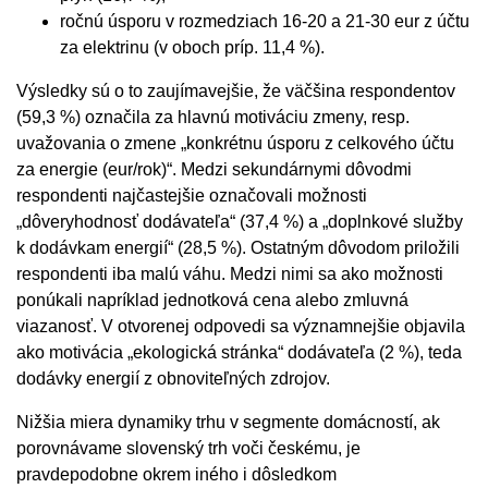
ročnú úsporu v rozmedziach 16-20 a 21-30 eur z účtu
za elektrinu (v oboch príp. 11,4 %).
Výsledky sú o to zaujímavejšie, že väčšina respondentov
(59,3 %) označila za hlavnú motiváciu zmeny, resp.
uvažovania o zmene „konkrétnu úsporu z celkového účtu
za energie (eur/rok)“. Medzi sekundárnymi dôvodmi
respondenti najčastejšie označovali možnosti
„dôveryhodnosť dodávateľa“ (37,4 %) a „doplnkové služby
k dodávkam energií“ (28,5 %). Ostatným dôvodom priložili
respondenti iba malú váhu. Medzi nimi sa ako možnosti
ponúkali napríklad jednotková cena alebo zmluvná
viazanosť. V otvorenej odpovedi sa významnejšie objavila
ako motivácia „ekologická stránka“ dodávateľa (2 %), teda
dodávky energií z obnoviteľných zdrojov.
Nižšia miera dynamiky trhu v segmente domácností, ak
porovnávame slovenský trh voči českému, je
pravdepodobne okrem iného i dôsledkom