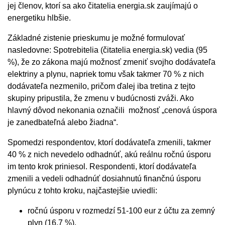
jej členov, ktorí sa ako čitatelia energia.sk zaujímajú o
energetiku hlbšie.
Základné zistenie prieskumu je možné formulovať
nasledovne: Spotrebitelia (čitatelia energia.sk) vedia (95
%), že zo zákona majú možnosť zmeniť svojho dodávateľa
elektriny a plynu, napriek tomu však takmer 70 % z nich
dodávateľa nezmenilo, pričom ďalej iba tretina z tejto
skupiny pripustila, že zmenu v budúcnosti zváži. Ako
hlavný dôvod nekonania označili možnosť „cenová úspora
je zanedbateľná alebo žiadna“.
Spomedzi respondentov, ktorí dodávateľa zmenili, takmer
40 % z nich nevedelo odhadnúť, akú reálnu ročnú úsporu
im tento krok priniesol. Respondenti, ktorí dodávateľa
zmenili a vedeli odhadnúť dosiahnutú finančnú úsporu
plynúcu z tohto kroku, najčastejšie uviedli:
ročnú úsporu v rozmedzí 51-100 eur z účtu za zemný
plyn (16,7 %),