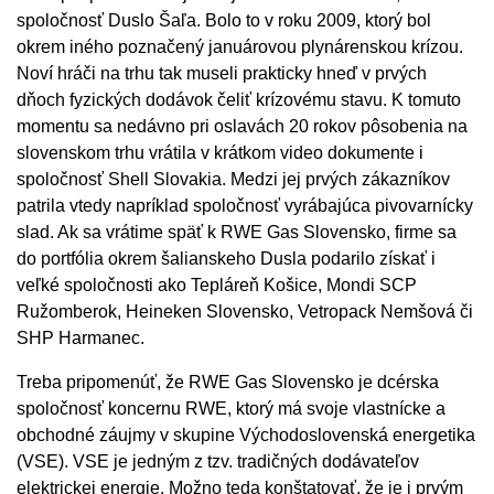
spoločnosť Duslo Šaľa. Bolo to v roku 2009, ktorý bol
okrem iného poznačený januárovou plynárenskou krízou.
Noví hráči na trhu tak museli prakticky hneď v prvých
dňoch fyzických dodávok čeliť krízovému stavu. K tomuto
momentu sa nedávno pri oslavách 20 rokov pôsobenia na
slovenskom trhu vrátila v krátkom video dokumente i
spoločnosť Shell Slovakia. Medzi jej prvých zákazníkov
patrila vtedy napríklad spoločnosť vyrábajúca pivovarnícky
slad. Ak sa vrátime späť k RWE Gas Slovensko, firme sa
do portfólia okrem šalianskeho Dusla podarilo získať i
veľké spoločnosti ako Tepláreň Košice, Mondi SCP
Ružomberok, Heineken Slovensko, Vetropack Nemšová či
SHP Harmanec.
Treba pripomenúť, že RWE Gas Slovensko je dcérska
spoločnosť koncernu RWE, ktorý má svoje vlastnícke a
obchodné záujmy v skupine Východoslovenská energetika
(VSE). VSE je jedným z tzv. tradičných dodávateľov
elektrickej energie. Možno teda konštatovať, že je i prvým