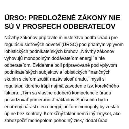
ÚRSO: PREDLOŽENÉ ZÁKONY NIE
SÚ V PROSPECH ODBERATEĽOV
Návrhy zákonov pripravilo ministerstvo podľa Úradu pre
reguláciu sieťových odvetví (ÚRSO) pod priamym vplyvom
lobistických podnikateľských kruhov. „Návrhy zákonov
vyhovujú monopolným dodávateľom energií a nie
odberateľom. Evidentne boli pripravované pod vplyvom
podnikateľských subjektov a lobistických finančných
skupín s cieľom zrušiť nezávislosť úradu,“ myslí si
regulátor, ktorého trápi najmä zavedenie tzv. korekčného
faktora. „Tým sa vlastne odoberú kompetencie úradu
posudzovať primeranosť nákladov. Spôsobilo by to
enormný nárast cien energií, pričom monopoly by zostali
úplne bez kontroly. Korekčný faktor nemá iný zmysel, ako
zabezpečiť monopolom pohodlný zisk,“ dodal úrad.