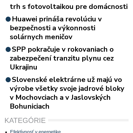
trh s fotovoltaikou pre domácnosti
Huawei prináša revolúciu v
bezpečnosti a výkonnosti
solárnych meničov
SPP pokračuje v rokovaniach o
zabezpečení tranzitu plynu cez
Ukrajinu
Slovenské elektrárne už majú vo
výrobe všetky svoje jadrové bloky
v Mochovciach a v Jaslovských
Bohuniciach
KATEGÓRIE
Efektívnosť v energetike