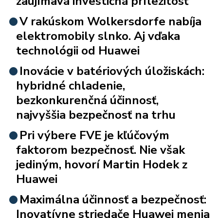
zaujímavá investičná príležitosť
V rakúskom Wolkersdorfe nabíja
elektromobily slnko. Aj vďaka
technológii od Huawei
Inovácie v batériových úložiskách:
hybridné chladenie,
bezkonkurenčná účinnosť,
najvyššia bezpečnosť na trhu
Pri výbere FVE je kľúčovým
faktorom bezpečnosť. Nie však
jediným, hovorí Martin Hodek z
Huawei
Maximálna účinnosť a bezpečnosť:
Inovatívne striedače Huawei menia