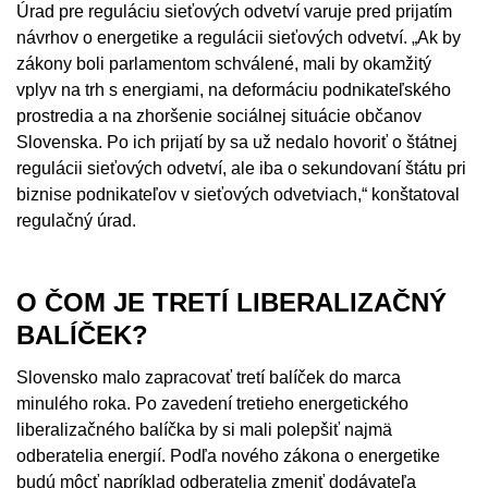
Úrad pre reguláciu sieťových odvetví varuje pred prijatím
návrhov o energetike a regulácii sieťových odvetví. „Ak by
zákony boli parlamentom schválené, mali by okamžitý
vplyv na trh s energiami, na deformáciu podnikateľského
prostredia a na zhoršenie sociálnej situácie občanov
Slovenska. Po ich prijatí by sa už nedalo hovoriť o štátnej
regulácii sieťových odvetví, ale iba o sekundovaní štátu pri
biznise podnikateľov v sieťových odvetviach,“ konštatoval
regulačný úrad.
O ČOM JE TRETÍ LIBERALIZAČNÝ
BALÍČEK?
Slovensko malo zapracovať tretí balíček do marca
minulého roka. Po zavedení tretieho energetického
liberalizačného balíčka by si mali polepšiť najmä
odberatelia energií. Podľa nového zákona o energetike
budú môcť napríklad odberatelia zmeniť dodávateľa