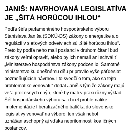
JANIŠ: NAVRHOVANÁ LEGISLATÍVA
JE „ŠITÁ HORÚCOU IHLOU“
Podľa šéfa parlamentného hospodárskeho výboru
Stanislava Janiša (SDKÚ-DS) zákony o energetike a o
regulácii v sieťových odvetviach sú „šité horúcou ihlou“.
Preto by podľa neho mali poslanci v druhom čítaní buď
zákony veľmi opraviť, alebo by ich nemali ani schváliť.
„Ministerstvo hospodárstva zákony podcenilo. Samotné
ministerstvo ku dnešnému dňu pripravilo vyše päťdesiat
pozmeňujúcich návrhov. I to svedčí o tom, ako sa tejto
problematike venovali,“ dodal Janiš s tým že zákony majú
veľa procesných chýb, ktoré by mali v praxi rôzny výklad.
Šéf hospodárskeho výboru sa chcel problematike
implementácie liberalizačného balíčka do slovenskej
legislatívy venovať na výbore, ten však nebol
uznášaniaschopný aj vďaka neprítomnosti koaličných
poslancov.