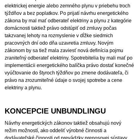
elektrickej energie alebo zemného plynu v priebehu troch
týždňov a bez poplatkov. Po prijatí návrhu energetického
zákona by mal mať odberateľ elektriny a plynu z kategórie
domácnosti taktiež právo odstúpiť od zmluvy počas
takzvanej lehoty na rozmyslenie v dĺžke siedmich
pracovných dní odo dňa uzavretia zmluvy. Novým
zákonom by sa tiež mala zaviesť nová definícia pojmu
zraniteľný odberateľ elektriny. Spotrebitelia by mali mať po
implementácii energetického balíčka právo dostať konečné
vyúčtovanie do štyroch týždňov po zmene dodávateľa, či
právo na zrozumiteľné údaje o svojej spotrebe a cene
elektriny a plynu.
KONCEPCIE UNBUNDLINGU
Návrhy energetických zákonov taktiež obsahujú nový
režim možností, ako oddeliť výrobné činnosti a
dodávateľské činnosti od prevádzky prenosovej sústavy