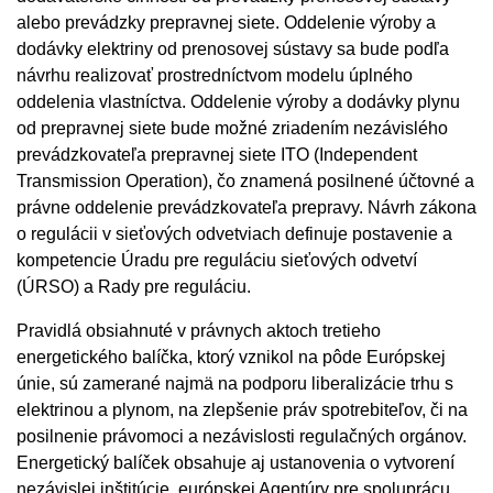
alebo prevádzky prepravnej siete. Oddelenie výroby a
dodávky elektriny od prenosovej sústavy sa bude podľa
návrhu realizovať prostredníctvom modelu úplného
oddelenia vlastníctva. Oddelenie výroby a dodávky plynu
od prepravnej siete bude možné zriadením nezávislého
prevádzkovateľa prepravnej siete ITO (Independent
Transmission Operation), čo znamená posilnené účtovné a
právne oddelenie prevádzkovateľa prepravy. Návrh zákona
o regulácii v sieťových odvetviach definuje postavenie a
kompetencie Úradu pre reguláciu sieťových odvetví
(ÚRSO) a Rady pre reguláciu.
Pravidlá obsiahnuté v právnych aktoch tretieho
energetického balíčka, ktorý vznikol na pôde Európskej
únie, sú zamerané najmä na podporu liberalizácie trhu s
elektrinou a plynom, na zlepšenie práv spotrebiteľov, či na
posilnenie právomoci a nezávislosti regulačných orgánov.
Energetický balíček obsahuje aj ustanovenia o vytvorení
nezávislej inštitúcie, európskej Agentúry pre spoluprácu