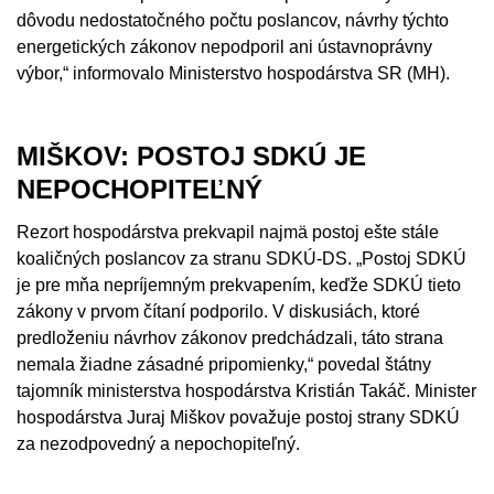
dôvodu nedostatočného počtu poslancov, návrhy týchto
energetických zákonov nepodporil ani ústavnoprávny
výbor,“ informovalo Ministerstvo hospodárstva SR (MH).
MIŠKOV: POSTOJ SDKÚ JE
NEPOCHOPITEĽNÝ
Rezort hospodárstva prekvapil najmä postoj ešte stále
koaličných poslancov za stranu SDKÚ-DS. „Postoj SDKÚ
je pre mňa nepríjemným prekvapením, keďže SDKÚ tieto
zákony v prvom čítaní podporilo. V diskusiách, ktoré
predloženiu návrhov zákonov predchádzali, táto strana
nemala žiadne zásadné pripomienky,“ povedal štátny
tajomník ministerstva hospodárstva Kristián Takáč. Minister
hospodárstva Juraj Miškov považuje postoj strany SDKÚ
za nezodpovedný a nepochopiteľný.