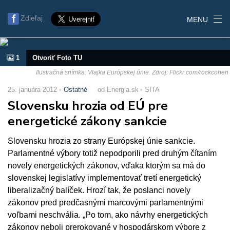
Zdieľaj
MENU
1
Otvoriť Foto TU
Ilustračná snímka: Vlajka Európskej únie. Zdroj: Flickr.com/rockcohen
25. januára 2012
Ostatné
od Energia.sk
SITA
Slovensku hrozia od EÚ pre
energetické zákony sankcie
Slovensku hrozia zo strany Európskej únie sankcie.
Parlamentné výbory totiž nepodporili pred druhým čítaním
novely energetických zákonov, vďaka ktorým sa má do
slovenskej legislatívy implementovať tretí energetický
liberalizačný balíček. Hrozí tak, že poslanci novely
zákonov pred predčasnými marcovými parlamentnými
voľbami neschvália. „Po tom, ako návrhy energetických
zákonov neboli prerokované v hospodárskom výbore z