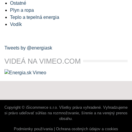
Ostatné
Plyn a ropa
Teplo a tepelná energia
Vodík
Tweets by @energiask
VIDEÁ NA VIMEO.COM
Copyright © iSicommerce s.r.o. Všetky práva vyhradené. Vyhradzujeme
si právo udeľovať súhlas na rozmnožovanie, šírenie a na verejný prenos
obsahu.
Podmienky používania
Ochrana osobných údajov a cookies