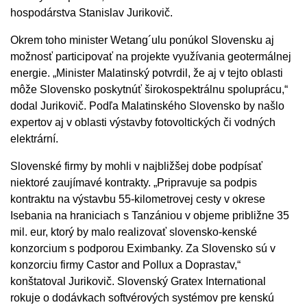
hospodárstva Stanislav Jurikovič.
Okrem toho minister Wetang´ulu ponúkol Slovensku aj
možnosť participovať na projekte využívania geotermálnej
energie. „Minister Malatinský potvrdil, že aj v tejto oblasti
môže Slovensko poskytnúť širokospektrálnu spoluprácu,“
dodal Jurikovič. Podľa Malatinského Slovensko by našlo
expertov aj v oblasti výstavby fotovoltických či vodných
elektrární.
Slovenské firmy by mohli v najbližšej dobe podpísať
niektoré zaujímavé kontrakty. „Pripravuje sa podpis
kontraktu na výstavbu 55-kilometrovej cesty v okrese
Isebania na hraniciach s Tanzániou v objeme približne 35
mil. eur, ktorý by malo realizovať slovensko-kenské
konzorcium s podporou Eximbanky. Za Slovensko sú v
konzorciu firmy Castor and Pollux a Doprastav,“
konštatoval Jurikovič. Slovenský Gratex International
rokuje o dodávkach softvérových systémov pre kenskú