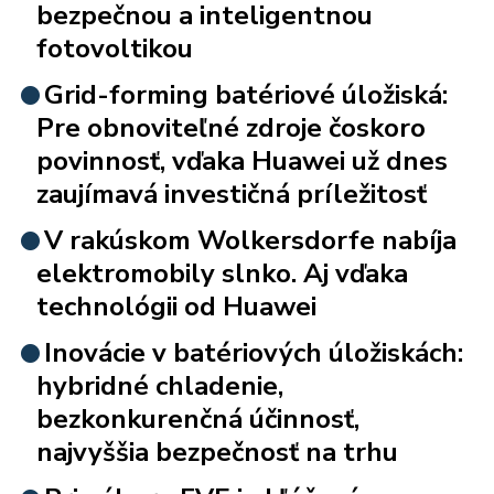
bezpečnou a inteligentnou
fotovoltikou
Grid-forming batériové úložiská:
Pre obnoviteľné zdroje čoskoro
povinnosť, vďaka Huawei už dnes
zaujímavá investičná príležitosť
V rakúskom Wolkersdorfe nabíja
elektromobily slnko. Aj vďaka
technológii od Huawei
Inovácie v batériových úložiskách:
hybridné chladenie,
bezkonkurenčná účinnosť,
najvyššia bezpečnosť na trhu