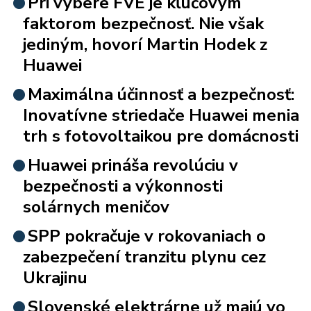
Pri výbere FVE je kľúčovým
faktorom bezpečnosť. Nie však
jediným, hovorí Martin Hodek z
Huawei
Maximálna účinnosť a bezpečnosť:
Inovatívne striedače Huawei menia
trh s fotovoltaikou pre domácnosti
Huawei prináša revolúciu v
bezpečnosti a výkonnosti
solárnych meničov
SPP pokračuje v rokovaniach o
zabezpečení tranzitu plynu cez
Ukrajinu
Slovenské elektrárne už majú vo