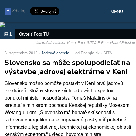
Zdieľaj
MENU
1
Otvoriť Foto TU
Ilustračná snímka: Keňa. Foto: SITA/AP Photo/Karel Prinsloo
6. septembra 2012
Jadrová energia
od Energia.sk
SITA
Slovensko sa môže spolupodieľať na
výstavbe jadrovej elektrárne v Keni
Slovensko možno pomôže postaviť v Keni prvú jadrovú
elektráreň. Služby slovenských jadrových expertov
ponúkol minister hospodárstva Tomáš Malatinský na
stretnutí s ministrom obchodu Kenskej republiky Mosesom
Wetang´uluom. „Slovensko má bohaté skúsenosti s
jadrovou energetikou a je pripravené poskytnúť potrebné
informácie z legislatívnej, technickej aj ekonomickej oblasti
kenským expertom,“ uviedol hovorca ministra