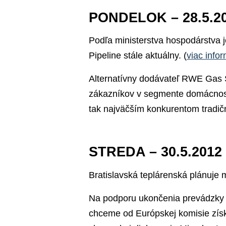
PONDELOK – 28.5.2
Podľa ministerstva hospodárstva 
Pipeline stále aktuálny. (
viac infor
Alternatívny dodávateľ RWE Gas S
zákazníkov v segmente domácnos
tak najväčším konkurentom tradič
STREDA – 30.5.2012
Bratislavská teplárenská plánuje m
Na podporu ukončenia prevádzky j
chceme od Európskej komisie získa