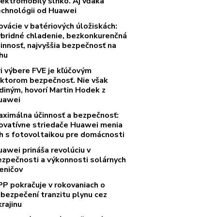
lektromobily slnko. Aj vďaka
echnológii od Huawei
ovácie v batériových úložiskách:
ybridné chladenie, bezkonkurenčná
innosť, najvyššia bezpečnosť na
rhu
ri výbere FVE je kľúčovým
aktorom bezpečnosť. Nie však
diným, hovorí Martin Hodek z
uawei
aximálna účinnosť a bezpečnosť:
novatívne striedače Huawei menia
rh s fotovoltaikou pre domácnosti
uawei prináša revolúciu v
ezpečnosti a výkonnosti solárnych
eničov
PP pokračuje v rokovaniach o
abezpečení tranzitu plynu cez
rajinu