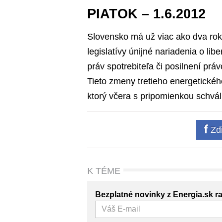
PIATOK – 1.6.2012
Slovensko má už viac ako dva rok
legislatívy únijné nariadenia o libe
práv spotrebiteľa či posilnení prá
Tieto zmeny tretieho energetickéh
ktorý včera s pripomienkou schválili
Zdi
K TÉME
Bezplatné novinky z Energia.sk r