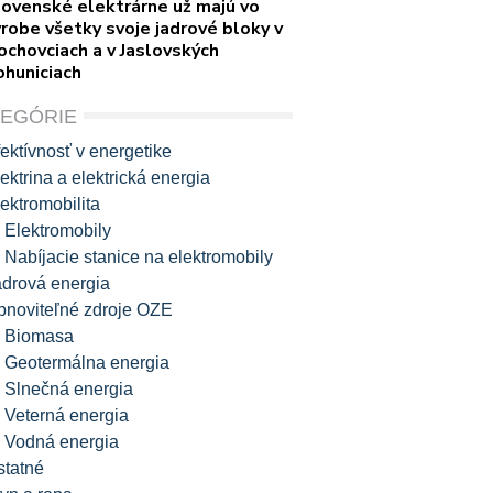
lovenské elektrárne už majú vo
robe všetky svoje jadrové bloky v
ochovciach a v Jaslovských
ohuniciach
TEGÓRIE
ektívnosť v energetike
ektrina a elektrická energia
ektromobilita
Elektromobily
Nabíjacie stanice na elektromobily
adrová energia
bnoviteľné zdroje OZE
Biomasa
Geotermálna energia
Slnečná energia
Veterná energia
Vodná energia
statné