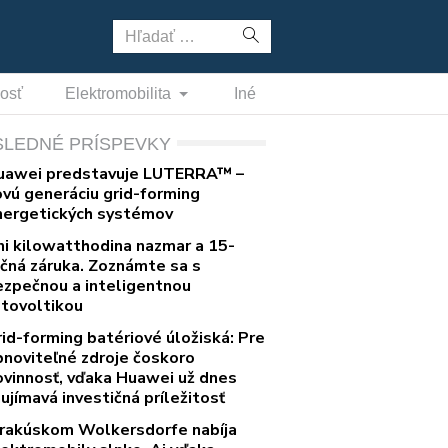
Hľadať:
nosť
Elektromobilita
Iné
SLEDNÉ PRÍSPEVKY
uawei predstavuje LUTERRA™ –
ovú generáciu grid-forming
nergetických systémov
ni kilowatthodina nazmar a 15-
očná záruka. Zoznámte sa s
ezpečnou a inteligentnou
otovoltikou
rid-forming batériové úložiská: Pre
bnoviteľné zdroje čoskoro
ovinnosť, vďaka Huawei už dnes
ujímavá investičná príležitosť
 rakúskom Wolkersdorfe nabíja