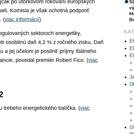
ajčák po utorkovom rokovaní európskych
S
vý
seli. Komisia je však ochotná podporiť
M
 (
viac informácií
)
B
KA
regulovaných sektoroch energetiky,
Ef
eb osobitnú daň 4,2 % z ročného zisku. Daň
El
 a jej účelom je posilniť príjmy štátneho
El
nancie, povedal premiér Robert Fico. (
viac
J
O
2
u tretieho energetického balíčka. (
viac
O