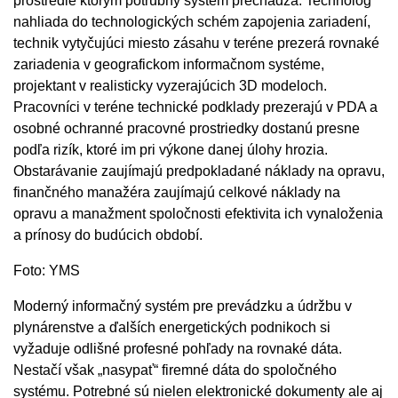
prostredie ktorým potrubný systém prechádza. Technológ
nahliada do technologických schém zapojenia zariadení,
technik vytyčujúci miesto zásahu v teréne prezerá rovnaké
zariadenia v geografickom informačnom systéme,
projektant v realisticky vyzerajúcich 3D modeloch.
Pracovníci v teréne technické podklady prezerajú v PDA a
osobné ochranné pracovné prostriedky dostanú presne
podľa rizík, ktoré im pri výkone danej úlohy hrozia.
Obstarávanie zaujímajú predpokladané náklady na opravu,
finančného manažéra zaujímajú celkové náklady na
opravu a manažment spoločnosti efektivita ich vynaloženia
a prínosy do budúcich období.
Foto: YMS
Moderný informačný systém pre prevádzku a údržbu v
plynárenstve a ďalších energetických podnikoch si
vyžaduje odlišné profesné pohľady na rovnaké dáta.
Nestačí však „nasypať“ firemné dáta do spoločného
systému. Potrebné sú nielen elektronické dokumenty ale aj