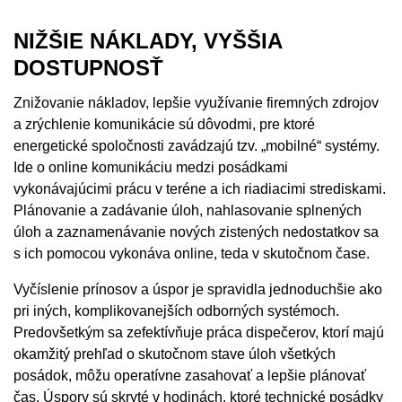
NIŽŠIE NÁKLADY, VYŠŠIA
DOSTUPNOSŤ
Znižovanie nákladov, lepšie využívanie firemných zdrojov
a zrýchlenie komunikácie sú dôvodmi, pre ktoré
energetické spoločnosti zavádzajú tzv. „mobilné“ systémy.
Ide o online komunikáciu medzi posádkami
vykonávajúcimi prácu v teréne a ich riadiacimi strediskami.
Plánovanie a zadávanie úloh, nahlasovanie splnených
úloh a zaznamenávanie nových zistených nedostatkov sa
s ich pomocou vykonáva online, teda v skutočnom čase.
Vyčíslenie prínosov a úspor je spravidla jednoduchšie ako
pri iných, komplikovanejších odborných systémoch.
Predovšetkým sa zefektívňuje práca dispečerov, ktorí majú
okamžitý prehľad o skutočnom stave úloh všetkých
posádok, môžu operatívne zasahovať a lepšie plánovať
čas. Úspory sú skryté v hodinách, ktoré technické posádky