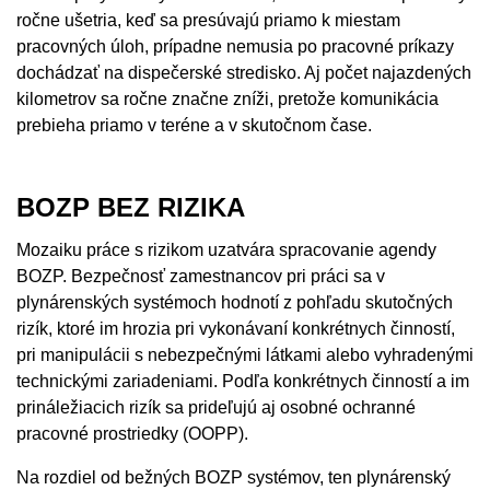
ročne ušetria, keď sa presúvajú priamo k miestam
pracovných úloh, prípadne nemusia po pracovné príkazy
dochádzať na dispečerské stredisko. Aj počet najazdených
kilometrov sa ročne značne zníži, pretože komunikácia
prebieha priamo v teréne a v skutočnom čase.
BOZP BEZ RIZIKA
Mozaiku práce s rizikom uzatvára spracovanie agendy
BOZP. Bezpečnosť zamestnancov pri práci sa v
plynárenských systémoch hodnotí z pohľadu skutočných
rizík, ktoré im hrozia pri vykonávaní konkrétnych činností,
pri manipulácii s nebezpečnými látkami alebo vyhradenými
technickými zariadeniami. Podľa konkrétnych činností a im
prináležiacich rizík sa prideľujú aj osobné ochranné
pracovné prostriedky (OOPP).
Na rozdiel od bežných BOZP systémov, ten plynárenský