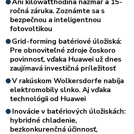
Ani kilowatthodina nazmar a 15-
ročná záruka. Zoznámte sa s
bezpečnou a inteligentnou
fotovoltikou
Grid-forming batériové úložiská:
Pre obnoviteľné zdroje čoskoro
povinnosť, vďaka Huawei už dnes
zaujímavá investičná príležitosť
V rakúskom Wolkersdorfe nabíja
elektromobily slnko. Aj vďaka
technológii od Huawei
Inovácie v batériových úložiskách:
hybridné chladenie,
bezkonkurenčná účinnosť,