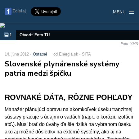
Zdieľaj
MENU
1
Otvoriť Foto TU
Foto: YMS
14. júna 2012
Ostatné
od Energia.sk
SITA
Slovenské plynárenské systémy
patria medzi špičku
ROVNAKÉ DÁTA, RÔZNE POHĽADY
Manažér plánujúci opravu na akomkoľvek úseku tranzitnej
sústavy pracuje s údajmi o vadách (napr.: o korózii, izolácii
atď.). Musí brať do úvahy ďalšie riziká na vybranom úseku
ako aj možné dôsledky na externé systémy, ako aj na