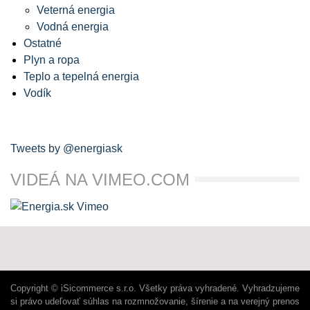
Veterná energia
Vodná energia
Ostatné
Plyn a ropa
Teplo a tepelná energia
Vodík
Tweets by @energiask
VIDEÁ NA VIMEO.COM
Copyright © iSicommerce s.r.o. Všetky práva vyhradené. Vyhradzujeme
si právo udeľovať súhlas na rozmnožovanie, šírenie a na verejný prenos