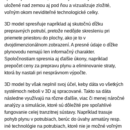
uložené nad zemou aj pod ňou a vizualizuje zložité,
voľným okom neviditeľné technologické celky.
3D model spresňuje napríklad aj skutočnú dĺžku
prepravných potrubí, pretože nedôjde skresleniu pri
priemete priestoru do plochy, ako je to v
dvojdimenzionálnom zobrazení. A presné údaje o dĺžke
plynovodu nemajú len informačný charakter.
Spoločnostiam spresnia aj ďalšie úkony, napríklad
prepočet ceny za prepravu plynu a eliminovanie straty,
ktorá by nastali pri nesprávnom výpočte.
3D model by však neplnil svoj účel, keby dáta vo všetkých
systémoch neboli v 3D aj spracované. Takto sa dáta
následne využívajú na rôzne ďalšie, viac či menej náročné
analýzy a simulácie, ktoré sú dôležité pre spoľahlivé
fungovanie celej tranzitnej sústavy. Napríklad trasuje
pohyb plynu v potrubiach, berúc do úvahy armatúry resp.
iné technológie na potrubiach, ktoré nie je možné voľným