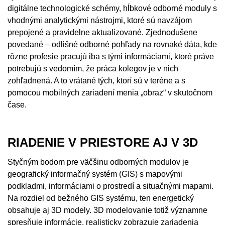
digitálne technologické schémy, hĺbkové odborné moduly s
vhodnými analytickými nástrojmi, ktoré sú navzájom
prepojené a pravidelne aktualizované. Zjednodušene
povedané – odlišné odborné pohľady na rovnaké dáta, kde
rôzne profesie pracujú iba s tými informáciami, ktoré práve
potrebujú s vedomím, že práca kolegov je v nich
zohľadnená. A to vrátané tých, ktorí sú v teréne a s
pomocou mobilných zariadení menia „obraz“ v skutočnom
čase.
RIADENIE V PRIESTORE AJ V 3D
Styčným bodom pre väčšinu odborných modulov je
geografický informačný systém (GIS) s mapovými
podkladmi, informáciami o prostredí a situačnými mapami.
Na rozdiel od bežného GIS systému, ten energetický
obsahuje aj 3D modely. 3D modelovanie totiž významne
spresňuje informácie, realisticky zobrazuje zariadenia