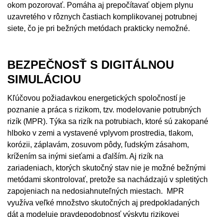
okom pozorovať. Pomáha aj prepočítavať objem plynu
uzavretého v rôznych častiach komplikovanej potrubnej
siete, čo je pri bežných metódach prakticky nemožné.
BEZPEČNOSŤ S DIGITÁLNOU
SIMULÁCIOU
Kľúčovou požiadavkou energetických spoločností je
poznanie a práca s rizikom, tzv. modelovanie potrubných
rizík (MPR). Týka sa rizík na potrubiach, ktoré sú zakopané
hlboko v zemi a vystavené vplyvom prostredia, tlakom,
korózii, záplavám, zosuvom pôdy, ľudským zásahom,
krížením sa inými sieťami a ďalším. Aj rizík na
zariadeniach, ktorých skutočný stav nie je možné bežnými
metódami skontrolovať, pretože sa nachádzajú v spletitých
zapojeniach na nedosiahnuteľných miestach. MPR
využíva veľké množstvo skutočných aj predpokladaných
dát a modeluje pravdepodobnosť výskytu rizikovej