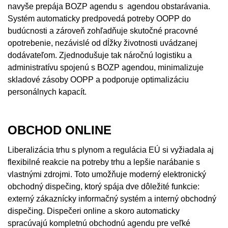
navyše prepája BOZP agendu s agendou obstarávania.
Systém automaticky predpovedá potreby OOPP do
budúcnosti a zároveň zohľadňuje skutočné pracovné
opotrebenie, nezávislé od dĺžky životnosti uvádzanej
dodávateľom. Zjednodušuje tak náročnú logistiku a
administratívu spojenú s BOZP agendou, minimalizuje
skladové zásoby OOPP a podporuje optimalizáciu
personálnych kapacít.
OBCHOD ONLINE
Liberalizácia trhu s plynom a regulácia EÚ si vyžiadala aj
flexibilné reakcie na potreby trhu a lepšie narábanie s
vlastnými zdrojmi. Toto umožňuje moderný elektronický
obchodný dispečing, ktorý spája dve dôležité funkcie:
externý zákaznícky informačný systém a interný obchodný
dispečing. Dispečeri online a skoro automaticky
spracúvajú kompletnú obchodnú agendu pre veľké