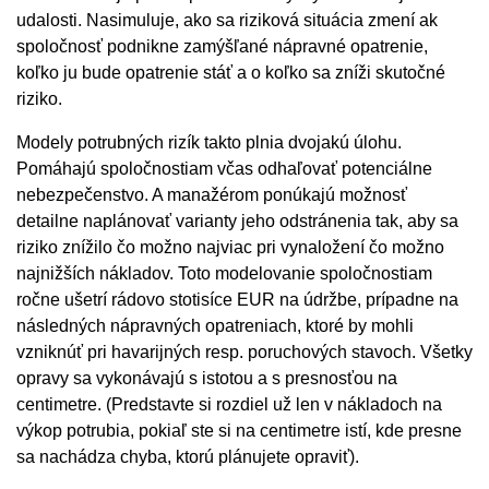
udalosti. Nasimuluje, ako sa riziková situácia zmení ak
spoločnosť podnikne zamýšľané nápravné opatrenie,
koľko ju bude opatrenie stáť a o koľko sa zníži skutočné
riziko.
Modely potrubných rizík takto plnia dvojakú úlohu.
Pomáhajú spoločnostiam včas odhaľovať potenciálne
nebezpečenstvo. A manažérom ponúkajú možnosť
detailne naplánovať varianty jeho odstránenia tak, aby sa
riziko znížilo čo možno najviac pri vynaložení čo možno
najnižších nákladov. Toto modelovanie spoločnostiam
ročne ušetrí rádovo stotisíce EUR na údržbe, prípadne na
následných nápravných opatreniach, ktoré by mohli
vzniknúť pri havarijných resp. poruchových stavoch. Všetky
opravy sa vykonávajú s istotou a s presnosťou na
centimetre. (Predstavte si rozdiel už len v nákladoch na
výkop potrubia, pokiaľ ste si na centimetre istí, kde presne
sa nachádza chyba, ktorú plánujete opraviť).