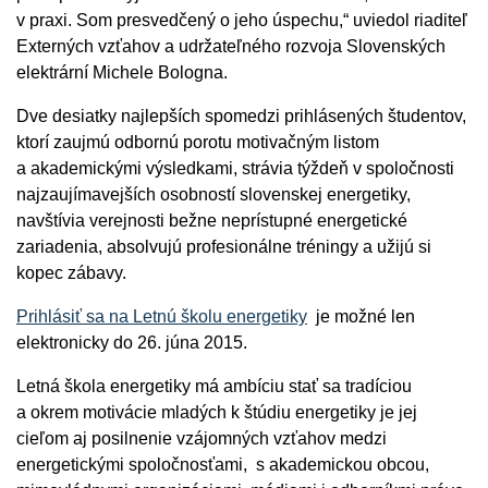
v praxi. Som presvedčený o jeho úspechu,“ uviedol riaditeľ
Externých vzťahov a udržateľného rozvoja Slovenských
elektrární Michele Bologna.
Dve desiatky najlepších spomedzi prihlásených študentov,
ktorí zaujmú odbornú porotu motivačným listom
a akademickými výsledkami, strávia týždeň v spoločnosti
najzaujímavejších osobností slovenskej energetiky,
navštívia verejnosti bežne neprístupné energetické
zariadenia, absolvujú profesionálne tréningy a užijú si
kopec zábavy.
Prihlásiť sa na Letnú školu energetiky
je možné len
elektronicky do 26. júna 2015.
Letná škola energetiky má ambíciu stať sa tradíciou
a okrem motivácie mladých k štúdiu energetiky je jej
cieľom aj posilnenie vzájomných vzťahov medzi
energetickými spoločnosťami, s akademickou obcou,