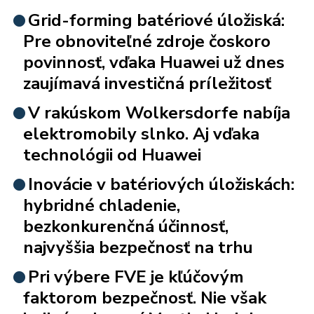
Grid-forming batériové úložiská:
Pre obnoviteľné zdroje čoskoro
povinnosť, vďaka Huawei už dnes
zaujímavá investičná príležitosť
V rakúskom Wolkersdorfe nabíja
elektromobily slnko. Aj vďaka
technológii od Huawei
Inovácie v batériových úložiskách:
hybridné chladenie,
bezkonkurenčná účinnosť,
najvyššia bezpečnosť na trhu
Pri výbere FVE je kľúčovým
faktorom bezpečnosť. Nie však