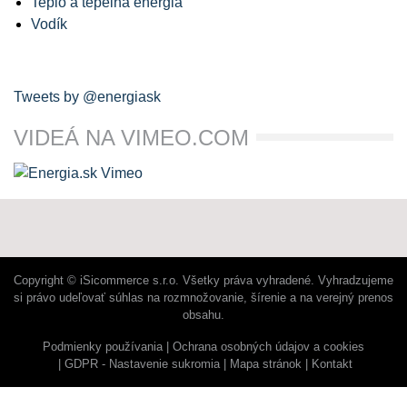
Teplo a tepelná energia
Vodík
Tweets by @energiask
VIDEÁ NA VIMEO.COM
Copyright © iSicommerce s.r.o. Všetky práva vyhradené. Vyhradzujeme
si právo udeľovať súhlas na rozmnožovanie, šírenie a na verejný prenos
obsahu.
Podmienky používania
Ochrana osobných údajov a cookies
GDPR - Nastavenie sukromia
Mapa stránok
Kontakt