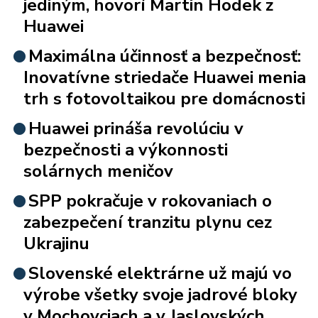
jediným, hovorí Martin Hodek z
Huawei
Maximálna účinnosť a bezpečnosť:
Inovatívne striedače Huawei menia
trh s fotovoltaikou pre domácnosti
Huawei prináša revolúciu v
bezpečnosti a výkonnosti
solárnych meničov
SPP pokračuje v rokovaniach o
zabezpečení tranzitu plynu cez
Ukrajinu
Slovenské elektrárne už majú vo
výrobe všetky svoje jadrové bloky
v Mochovciach a v Jaslovských