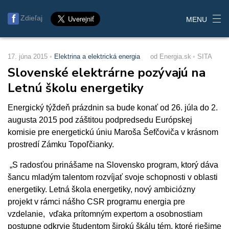
Zdieľaj
MENU
17. júna 2015
Elektrina a elektrická energia
od Energia.sk
SITA
Slovenské elektrárne pozývajú na
Letnú školu energetiky
Energický týždeň prázdnin sa bude konať od 26. júla do 2.
augusta 2015 pod záštitou podpredsedu Európskej
komisie pre energetickú úniu Maroša Šefčoviča v krásnom
prostredí Zámku Topoľčianky.
„S radosťou prinášame na Slovensko program, ktorý dáva
šancu mladým talentom rozvíjať svoje schopnosti v oblasti
energetiky. Letná škola energetiky, nový ambiciózny
projekt v rámci nášho CSR programu energia pre
vzdelanie, vďaka prítomným expertom a osobnostiam
postupne odkryje študentom širokú škálu tém, ktoré riešime