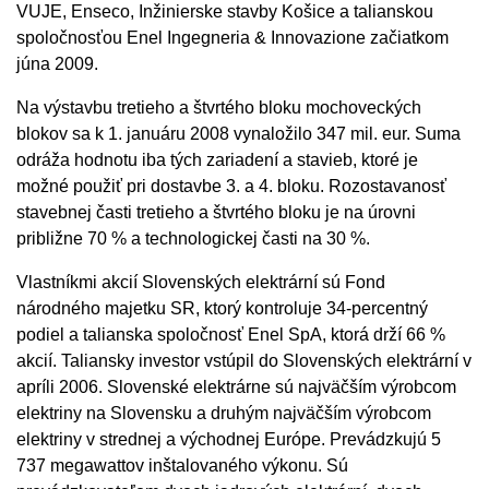
VUJE, Enseco, Inžinierske stavby Košice a talianskou
spoločnosťou Enel Ingegneria & Innovazione začiatkom
júna 2009.
Na výstavbu tretieho a štvrtého bloku mochoveckých
blokov sa k 1. januáru 2008 vynaložilo 347 mil. eur. Suma
odráža hodnotu iba tých zariadení a stavieb, ktoré je
možné použiť pri dostavbe 3. a 4. bloku. Rozostavanosť
stavebnej časti tretieho a štvrtého bloku je na úrovni
približne 70 % a technologickej časti na 30 %.
Vlastníkmi akcií Slovenských elektrární sú Fond
národného majetku SR, ktorý kontroluje 34-percentný
podiel a talianska spoločnosť Enel SpA, ktorá drží 66 %
akcií. Taliansky investor vstúpil do Slovenských elektrární v
apríli 2006. Slovenské elektrárne sú najväčším výrobcom
elektriny na Slovensku a druhým najväčším výrobcom
elektriny v strednej a východnej Európe. Prevádzkujú 5
737 megawattov inštalovaného výkonu. Sú