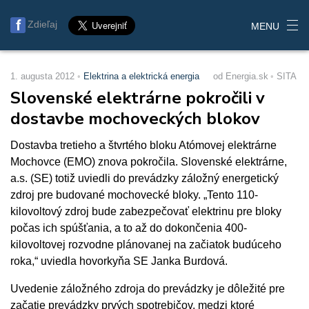
Zdieľaj
MENU
1. augusta 2012
Elektrina a elektrická energia
od Energia.sk
SITA
Slovenské elektrárne pokročili v
dostavbe mochoveckých blokov
Dostavba tretieho a štvrtého bloku Atómovej elektrárne
Mochovce (EMO) znova pokročila. Slovenské elektrárne,
a.s. (SE) totiž uviedli do prevádzky záložný energetický
zdroj pre budované mochovecké bloky. „Tento 110-
kilovoltový zdroj bude zabezpečovať elektrinu pre bloky
počas ich spúšťania, a to až do dokončenia 400-
kilovoltovej rozvodne plánovanej na začiatok budúceho
roka,“ uviedla hovorkyňa SE Janka Burdová.
Uvedenie záložného zdroja do prevádzky je dôležité pre
začatie prevádzky prvých spotrebičov, medzi ktoré