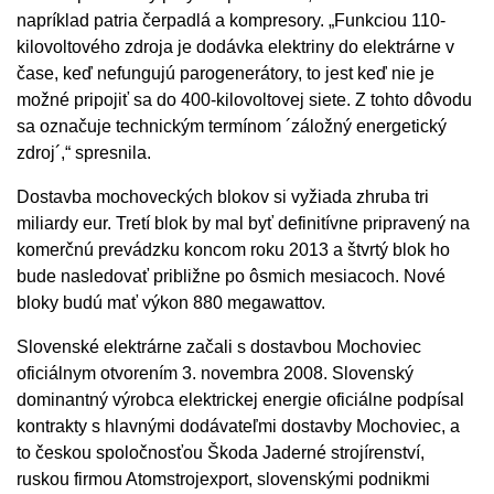
napríklad patria čerpadlá a kompresory. „Funkciou 110-
kilovoltového zdroja je dodávka elektriny do elektrárne v
čase, keď nefungujú parogenerátory, to jest keď nie je
možné pripojiť sa do 400-kilovoltovej siete. Z tohto dôvodu
sa označuje technickým termínom ´záložný energetický
zdroj´,“ spresnila.
Dostavba mochoveckých blokov si vyžiada zhruba tri
miliardy eur. Tretí blok by mal byť definitívne pripravený na
komerčnú prevádzku koncom roku 2013 a štvrtý blok ho
bude nasledovať približne po ôsmich mesiacoch. Nové
bloky budú mať výkon 880 megawattov.
Slovenské elektrárne začali s dostavbou Mochoviec
oficiálnym otvorením 3. novembra 2008. Slovenský
dominantný výrobca elektrickej energie oficiálne podpísal
kontrakty s hlavnými dodávateľmi dostavby Mochoviec, a
to českou spoločnosťou Škoda Jaderné strojírenství,
ruskou firmou Atomstrojexport, slovenskými podnikmi