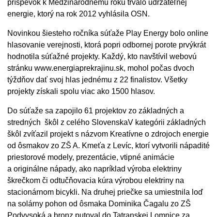
príspevok k Medzinárodnému roku trvalo udržateľnej
energie, ktorý na rok 2012 vyhlásila OSN.
Novinkou šiesteho ročníka súťaže Play Energy bolo online
hlasovanie verejnosti, ktorá popri odbornej porote prvýkrát
hodnotila súťažné projekty. Každý, kto navštívil webovú
stránku www.energiaprekrajinu.sk, mohol počas dvoch
týždňov dať svoj hlas jednému z 22 finalistov. Všetky
projekty získali spolu viac ako 1500 hlasov.
Do súťaže sa zapojilo 61 projektov zo základných a
stredných škôl z celého SlovenskaV kategórii základných
škôl zvíťazil projekt s názvom Kreatívne o zdrojoch energie
od ôsmakov zo ZŠ A. Kmeťa z Levíc, ktorí vytvorili nápadité
priestorové modely, prezentácie, vtipné animácie
a originálne nápady, ako napríklad výroba elektriny
škrečkom či odtučňovacia kúra výrobou elektriny na
stacionárnom bicykli. Na druhej priečke sa umiestnila loď
na solárny pohon od ôsmaka Dominika Čagalu zo ZŠ
Podvysoká a bronz putoval do Tatranskej Lomnice za