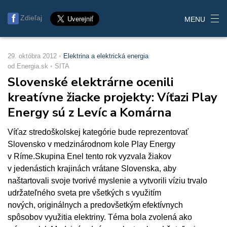
Zdieľaj
MENU
29. októbra 2012
Elektrina a elektrická energia
od Energia.sk
SITA
Slovenské elektrárne ocenili
kreatívne žiacke projekty: Víťazi Play
Energy sú z Levíc a Komárna
Víťaz stredoškolskej kategórie bude reprezentovať
Slovensko v medzinárodnom kole Play Energy
v Ríme.Skupina Enel tento rok vyzvala žiakov
v jedenástich krajinách vrátane Slovenska, aby
naštartovali svoje tvorivé myslenie a vytvorili víziu trvalo
udržateľného sveta pre všetkých s využitím
nových, originálnych a predovšetkým efektívnych
spôsobov využitia elektriny. Téma bola zvolená ako