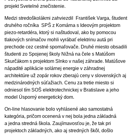
projekt Svetelné znečistenie.
Medzi stredoškolákmi zahviezdil František Varga, študent
druhého ročníka SPŠ z Komárna s Ideovým projektom
piezo-retardéra, ktorý si naštudoval, ako by pomocou
tlakových snímačov mohli vyrábať elektrinu autá pri
prechode cez cestné spomaľovače. Druhé miesto obsadili
študenti zo Spojenej školy Nižná na čele s Matúšom
Skurčákom s projektom Slnko v našej záhrade. Matúšove
nápadité aplikácie solárnej energie v záhradnej
architektúre už zopár rokov zberajú ceny v slovenských aj
medzinárodných súťažiach. Cenu za tretie miesto si
odniesol tím SOŠ elektrotechnickej v Bratislave a jeho
model Úsporný energetický dom.
On-line hlasovanie bolo vyhlásené ako samostatná
kategória, pričom ocenená v nej bola jedna základná
a jedna stredná škola. Zaujímavosťou je, že tak pri
projektoch základných, ako aj stredných škôl, došlo