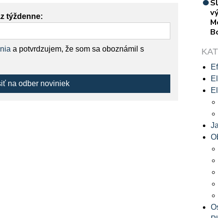
S
vý
az týždenne:
M
B
nia
a potvrdzujem, že som sa oboznámil s
KA
Ef
El
siť na odber noviniek
El
J
O
O