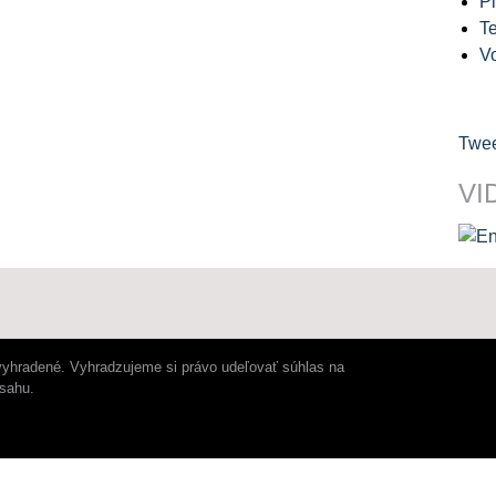
Pl
Te
V
Twee
VI
vyhradené. Vyhradzujeme si právo udeľovať súhlas na
bsahu.