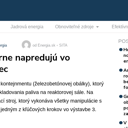
Jadrová energia
Obnoviteľné zdroje
Efektív
PO
ergia
od Energia.sk
SITA
H
rne napredujú vo
n
e
ec
A
r
b
kontejnmentu (železobetónovej obálky), ktorý
f
kladovania paliva na reaktorovej sále. Na
G
 stroj, ktorý vykonáva všetky manipulácie s
o
p
e jedným z kľúčových krokov vo výstavbe 3.
za
V