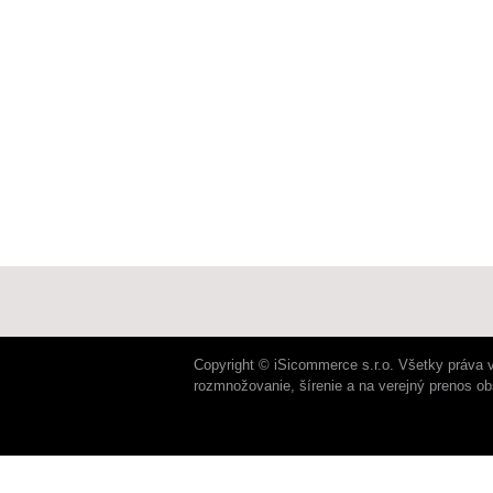
Copyright © iSicommerce s.r.o. Všetky práva 
rozmnožovanie, šírenie a na verejný prenos o