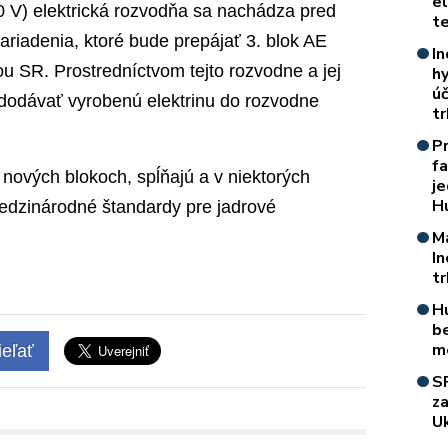
e
0 V) elektrická rozvodňa sa nachádza pred
t
zariadenia, ktoré bude prepájať 3. blok AE
In
u SR. Prostredníctvom tejto rozvodne a jej
h
úč
 dodávať vyrobenú elektrinu do rozvodne
t
P
f
 nových blokoch, spĺňajú a v niektorých
je
H
edzinárodné štandardy pre jadrové
M
I
t
H
b
m
eľať
S
z
Uk