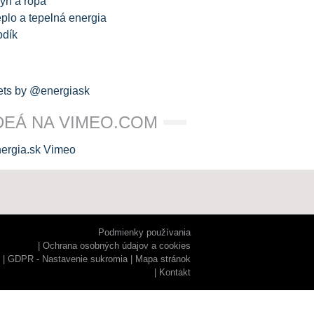
yn a ropa
plo a tepelná energia
odík
ts by @energiask
DEÁ NA VIMEO.COM
Podmienky používania
Ochrana osobných údajov a cookies
GDPR - Nastavenie sukromia
Mapa stránok
Kontakt