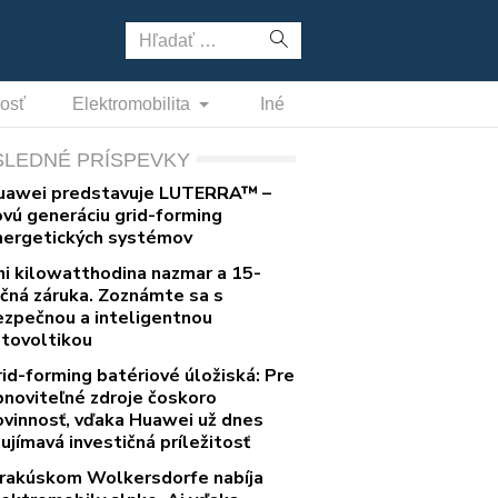
Hľadať:
nosť
Elektromobilita
Iné
SLEDNÉ PRÍSPEVKY
uawei predstavuje LUTERRA™ –
ovú generáciu grid-forming
nergetických systémov
ni kilowatthodina nazmar a 15-
očná záruka. Zoznámte sa s
ezpečnou a inteligentnou
otovoltikou
rid-forming batériové úložiská: Pre
bnoviteľné zdroje čoskoro
ovinnosť, vďaka Huawei už dnes
ujímavá investičná príležitosť
 rakúskom Wolkersdorfe nabíja