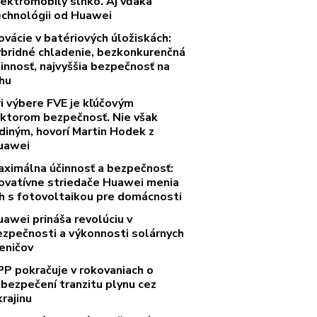
lektromobily slnko. Aj vďaka
echnológii od Huawei
ovácie v batériových úložiskách:
ybridné chladenie, bezkonkurenčná
innosť, najvyššia bezpečnosť na
rhu
ri výbere FVE je kľúčovým
aktorom bezpečnosť. Nie však
diným, hovorí Martin Hodek z
uawei
aximálna účinnosť a bezpečnosť:
novatívne striedače Huawei menia
rh s fotovoltaikou pre domácnosti
uawei prináša revolúciu v
ezpečnosti a výkonnosti solárnych
eničov
PP pokračuje v rokovaniach o
abezpečení tranzitu plynu cez
rajinu