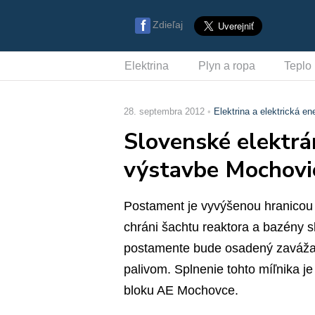
Zdieľaj
Elektrina
Plyn a ropa
Teplo
28. septembra 2012
Elektrina a elektrická en
Slovenské elektrá
výstavbe Mochovi
Postament je vyvýšenou hranicou 
chráni šachtu reaktora a bazény s
postamente bude osadený zavážací
palivom. Splnenie tohto míľnika j
bloku AE Mochovce.