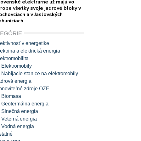
lovenské elektrárne už majú vo
robe všetky svoje jadrové bloky v
ochovciach a v Jaslovských
ohuniciach
TEGÓRIE
ektívnosť v energetike
ektrina a elektrická energia
ektromobilita
Elektromobily
Nabíjacie stanice na elektromobily
adrová energia
bnoviteľné zdroje OZE
Biomasa
Geotermálna energia
Slnečná energia
Veterná energia
Vodná energia
statné