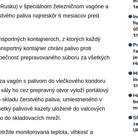
e
v Rusku) v špeciálnom železničnom vagóne a
t
stvého paliva najneskôr 6 mesiacov pred
In
h
úč
t
ansportných kontajneroch, z ktorých každý
P
ansportný kontajner chráni palivo proti
f
je
zpečnosť prepravovaného súboru za všetkých
H
M
I
za vagón s palivom do vlečkového koridoru
t
sály ho cez prepravný otvor vyloží portálový
H
do skladu čerstvého paliva, umiestneného v
b
m
všetky palivové kazety uložené do valcových
S
o do skladovacích mreží.
z
Uk
tržite monitorovaná teplota, vlhkosť a