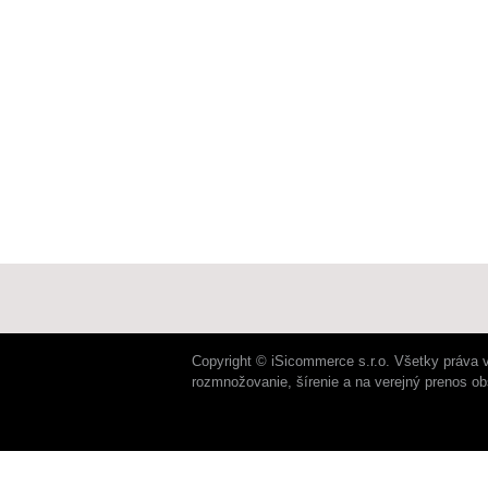
Copyright © iSicommerce s.r.o. Všetky práva 
rozmnožovanie, šírenie a na verejný prenos o