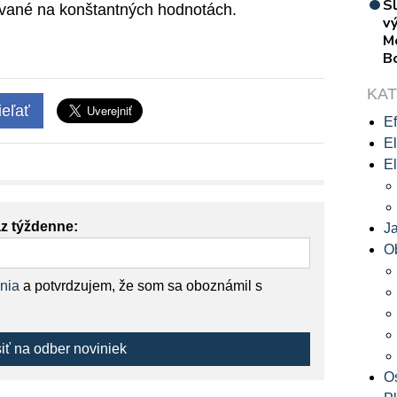
S
iavané na konštantných hodnotách.
vý
M
B
KA
eľať
Ef
El
El
az týždenne:
J
O
nia
a potvrdzujem, že som sa oboznámil s
siť na odber noviniek
O