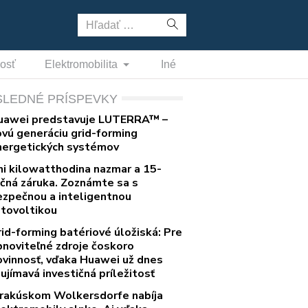
Hľadať:
nosť
Elektromobilita
Iné
SLEDNÉ PRÍSPEVKY
uawei predstavuje LUTERRA™ –
ovú generáciu grid-forming
nergetických systémov
ni kilowatthodina nazmar a 15-
očná záruka. Zoznámte sa s
ezpečnou a inteligentnou
otovoltikou
rid-forming batériové úložiská: Pre
bnoviteľné zdroje čoskoro
ovinnosť, vďaka Huawei už dnes
ujímavá investičná príležitosť
 rakúskom Wolkersdorfe nabíja