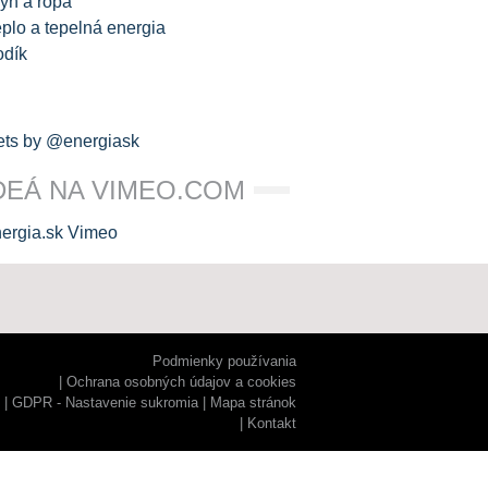
yn a ropa
plo a tepelná energia
odík
ts by @energiask
DEÁ NA VIMEO.COM
Podmienky používania
Ochrana osobných údajov a cookies
GDPR - Nastavenie sukromia
Mapa stránok
Kontakt