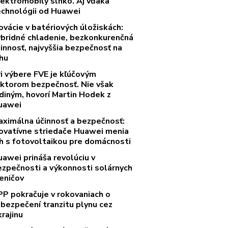
lektromobily slnko. Aj vďaka
echnológii od Huawei
ovácie v batériových úložiskách:
ybridné chladenie, bezkonkurenčná
innosť, najvyššia bezpečnosť na
rhu
ri výbere FVE je kľúčovým
aktorom bezpečnosť. Nie však
diným, hovorí Martin Hodek z
uawei
aximálna účinnosť a bezpečnosť:
novatívne striedače Huawei menia
rh s fotovoltaikou pre domácnosti
uawei prináša revolúciu v
ezpečnosti a výkonnosti solárnych
eničov
PP pokračuje v rokovaniach o
abezpečení tranzitu plynu cez
rajinu