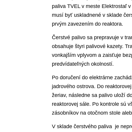
paliva TVEL v meste Elektrostaľ 
musí byť uskladnené v sklade čer
prvým zavezením do reaktora.
Čerstvé palivo sa prepravuje v tr
obsahuje štyri palivové kazety. Tr
vonkajším vplyvom a zaisťuje be
predvídateľných okolností.
Po doručení do elektrárne zachád
jadrového ostrova. Do reaktorovej 
žeriav, následne sa palivo uloží 
reaktorovej sále. Po kontrole sú 
zásobníkov na otočnom stole aleb
V sklade čerstvého paliva je nepre