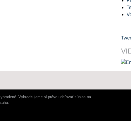
Pl
Te
V
Twee
VI
vyhradené. Vyhradzujeme si právo udeľovať súhlas na
bsahu.