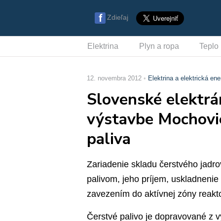
Zdieľaj
Elektrina
Plyn a ropa
Teplo
12. novembra 2012
Elektrina a elektrická ene
Slovenské elektrá
výstavbe Mochovie
paliva
Zariadenie skladu čerstvého jadro
palivom, jeho príjem, uskladnenie 
zavezením do aktívnej zóny reakt
Čerstvé palivo je dopravované z 