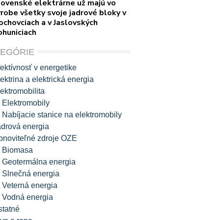
lovenské elektrárne už majú vo
robe všetky svoje jadrové bloky v
ochovciach a v Jaslovských
ohuniciach
TEGÓRIE
ektívnosť v energetike
ektrina a elektrická energia
ektromobilita
Elektromobily
Nabíjacie stanice na elektromobily
adrová energia
bnoviteľné zdroje OZE
Biomasa
Geotermálna energia
Slnečná energia
Veterná energia
Vodná energia
statné