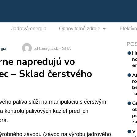
Jadrová energia
Obnoviteľné zdroje
Efektív
PO
rgia
od Energia.sk
SITA
H
rne napredujú vo
n
e
c – Sklad čerstvého
A
r
b
f
vého paliva slúži na manipuláciu s čerstvým
G
o
a kontrolu palivových kaziet pred ich
p
ora.
za
V
výrobného závodu (závod na výrobu jadrového