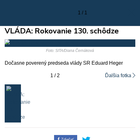
1 / 1
VLÁDA: Rokovanie 130. schôdze
Foto: SITA/Diana Černáková
Dočasne poverený predseda vlády SR Eduard Heger
1 / 2
Ďalšia fotka
Zdieľať