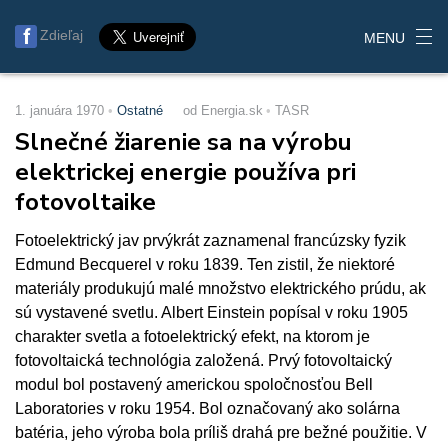
Zdieľaj
MENU
1. januára 1970
Ostatné
od Energia.sk
TASR
Slnečné žiarenie sa na výrobu
elektrickej energie používa pri
fotovoltaike
Fotoelektrický jav prvýkrát zaznamenal francúzsky fyzik
Edmund Becquerel v roku 1839. Ten zistil, že niektoré
materiály produkujú malé množstvo elektrického prúdu, ak
sú vystavené svetlu. Albert Einstein popísal v roku 1905
charakter svetla a fotoelektrický efekt, na ktorom je
fotovoltaická technológia založená. Prvý fotovoltaický
modul bol postavený americkou spoločnosťou Bell
Laboratories v roku 1954. Bol označovaný ako solárna
batéria, jeho výroba bola príliš drahá pre bežné použitie. V