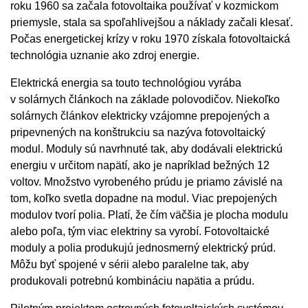
roku 1960 sa začala fotovoltaika používať v kozmickom
priemysle, stala sa spoľahlivejšou a náklady začali klesať.
Počas energetickej krízy v roku 1970 získala fotovoltaická
technológia uznanie ako zdroj energie.
Elektrická energia sa touto technológiou vyrába
v solárnych článkoch na základe polovodičov. Niekoľko
solárnych článkov elektricky vzájomne prepojených a
pripevnených na konštrukciu sa nazýva fotovoltaický
modul. Moduly sú navrhnuté tak, aby dodávali elektrickú
energiu v určitom napätí, ako je napríklad bežných 12
voltov. Množstvo vyrobeného prúdu je priamo závislé na
tom, koľko svetla dopadne na modul. Viac prepojených
modulov tvorí polia. Platí, že čím väčšia je plocha modulu
alebo poľa, tým viac elektriny sa vyrobí. Fotovoltaické
moduly a polia produkujú jednosmerný elektrický prúd.
Môžu byť spojené v sérii alebo paralelne tak, aby
produkovali potrebnú kombináciu napätia a prúdu.