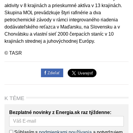
aktivity v 8 krajinách a prieskumné aktíva v 13 krajinách.
Skupina MOL prevádzkuje štyri rafinérie a dva
petrochemické závody v rámci integrovaného riadenia
dodávateľského reťazca v Maďarsku, na Slovensku a v
Chorvátsku a vlastní sieť 2000 čerpacích staníc v 10
krajinách strednej a juhovýchodnej Európy.
© TASR
Zdieľať
K TÉME
Bezplatné novinky z Energia.sk raz týždenne:
Súhlasím s
podmienkami používania
a potvrdzujem,