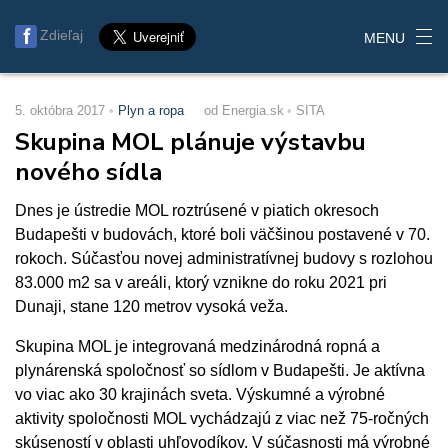
Zdieľaj
MENU
5. októbra 2017
Plyn a ropa
od Energia.sk
SITA
Skupina MOL plánuje výstavbu
nového sídla
Dnes je ústredie MOL roztrúsené v piatich okresoch
Budapešti v budovách, ktoré boli väčšinou postavené v 70.
rokoch. Súčasťou novej administratívnej budovy s rozlohou
83.000 m2 sa v areáli, ktorý vznikne do roku 2021 pri
Dunaji, stane 120 metrov vysoká veža.
Skupina MOL je integrovaná medzinárodná ropná a
plynárenská spoločnosť so sídlom v Budapešti. Je aktívna
vo viac ako 30 krajinách sveta. Výskumné a výrobné
aktivity spoločnosti MOL vychádzajú z viac než 75-ročných
skúseností v oblasti uhľovodíkov. V súčasnosti má výrobné