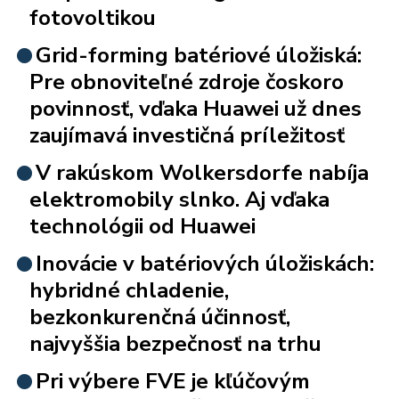
fotovoltikou
Grid-forming batériové úložiská:
Pre obnoviteľné zdroje čoskoro
povinnosť, vďaka Huawei už dnes
zaujímavá investičná príležitosť
V rakúskom Wolkersdorfe nabíja
elektromobily slnko. Aj vďaka
technológii od Huawei
Inovácie v batériových úložiskách:
hybridné chladenie,
bezkonkurenčná účinnosť,
najvyššia bezpečnosť na trhu
Pri výbere FVE je kľúčovým