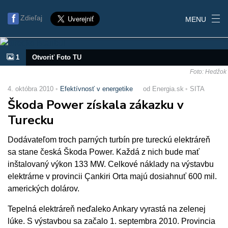
Zdieľaj
MENU
1
Otvoriť Foto TU
Foto: Hedžok
4. októbra 2010
Efektívnosť v energetike
od Energia.sk
SITA
Škoda Power získala zákazku v
Turecku
Dodávateľom troch parných turbín pre tureckú elektráreň
sa stane česká Škoda Power. Každá z nich bude mať
inštalovaný výkon 133 MW. Celkové náklady na výstavbu
elektrárne v provincii Çankiri Orta majú dosiahnuť 600 mil.
amerických dolárov.
Tepelná elektráreň neďaleko Ankary vyrastá na zelenej
lúke. S výstavbou sa začalo 1. septembra 2010. Provincia