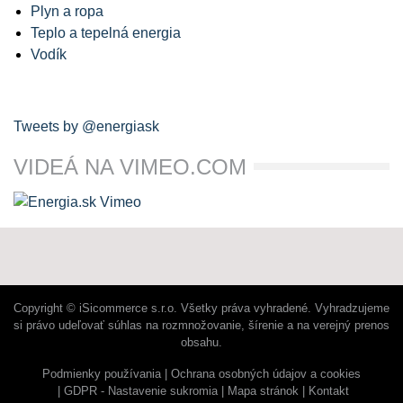
Plyn a ropa
Teplo a tepelná energia
Vodík
Tweets by @energiask
VIDEÁ NA VIMEO.COM
Copyright © iSicommerce s.r.o. Všetky práva vyhradené. Vyhradzujeme
si právo udeľovať súhlas na rozmnožovanie, šírenie a na verejný prenos
obsahu.
Podmienky používania
Ochrana osobných údajov a cookies
GDPR - Nastavenie sukromia
Mapa stránok
Kontakt