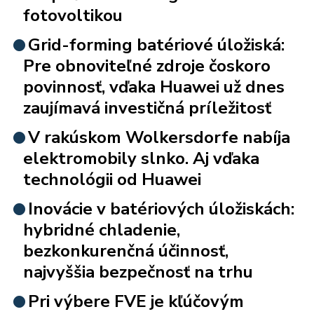
fotovoltikou
Grid-forming batériové úložiská:
Pre obnoviteľné zdroje čoskoro
povinnosť, vďaka Huawei už dnes
zaujímavá investičná príležitosť
V rakúskom Wolkersdorfe nabíja
elektromobily slnko. Aj vďaka
technológii od Huawei
Inovácie v batériových úložiskách:
hybridné chladenie,
bezkonkurenčná účinnosť,
najvyššia bezpečnosť na trhu
Pri výbere FVE je kľúčovým