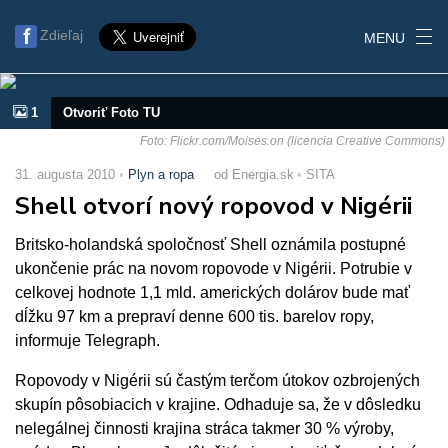
Zdieľaj
MENU
1
Otvoriť Foto TU
Foto: Flickr.com/Moises.on (licencia Creative Commons)
31. augusta 2010
Plyn a ropa
od Energia.sk
SITA
Shell otvorí nový ropovod v Nigérii
Britsko-holandská spoločnosť Shell oznámila postupné
ukončenie prác na novom ropovode v Nigérii. Potrubie v
celkovej hodnote 1,1 mld. amerických dolárov bude mať
dĺžku 97 km a prepraví denne 600 tis. barelov ropy,
informuje Telegraph.
Ropovody v Nigérii sú častým terčom útokov ozbrojených
skupín pôsobiacich v krajine. Odhaduje sa, že v dôsledku
nelegálnej činnosti krajina stráca takmer 30 % výroby,