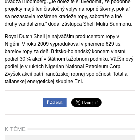
uvádza Bloomberg. „Je dôležité si uvedomiť, že podobné
projekty majú len čiastočný vplyv na ropné škvrny, pokiaľ
sa nezastavia rozšírené krádeže ropy, sabotáže a iné
druhy vandalizmu,“ dodal zástupca Shell Mutiu Sunmonu.
Royal Dutch Shell je najväčším producentom ropy v
Nigérii. V roku 2009 vyprodukoval v priemere 629 tis.
barelov ropy za deň. Britsko-holandský koncern vlastní
podiel 30 % akcií v štátnom ťažobnom podniku. Väčšinový
podiel je v rukách Nigerian National Petroleum Corp.
Zvyšok akcií patrí francúzskej ropnej spoločnosti Total a
talianskej energetickej skupine Eni.
Zdieľať
K TÉME