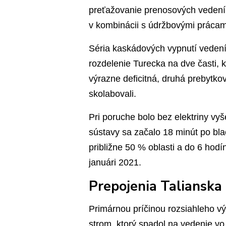
preťažovanie prenosových vedení
v kombinácii s údržbovými prácami
Séria kaskádových vypnutí veden
rozdelenie Turecka na dve časti,
výrazne deficitná, druhá prebytk
skolabovali.
Pri poruche bolo bez elektriny vy
sústavy sa začalo 18 minút po bl
približne 50 % oblasti a do 6 hod
januári 2021.
Prepojenia Talianska
Primárnou príčinou rozsiahleho vý
strom, ktorý spadol na vedenie vo