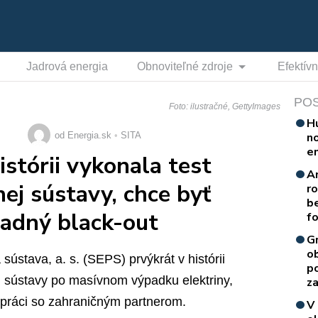
Jadrová energia
Obnoviteľné zdroje
Efektív
PO
Foto: ilustračné, GettyImages
H
n
od Energia.sk
SITA
e
stórii vykonala test
A
ej sústavy, chce byť
r
b
padný black-out
f
G
o
ústava, a. s. (SEPS) prvýkrát v histórii
p
j sústavy po masívnom výpadku elektriny,
za
upráci so zahraničným partnerom.
V