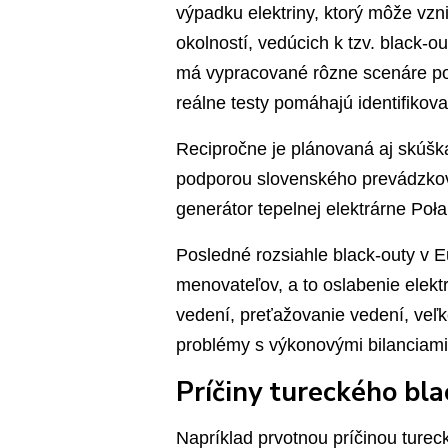
výpadku elektriny, ktorý môže vzn
okolností, vedúcich k tzv. black-o
má vypracované rôzne scenáre pos
reálne testy pomáhajú identifiko
Recipročne je plánovaná aj skúška
podporou slovenského prevádzko
generátor tepelnej elektrárne Poła
Posledné rozsiahle black-outy v 
menovateľov, a to oslabenie elek
vedení, preťažovanie vedení, veľké
problémy s výkonovými bilanciami
Príčiny tureckého bl
Napríklad prvotnou príčinou turec