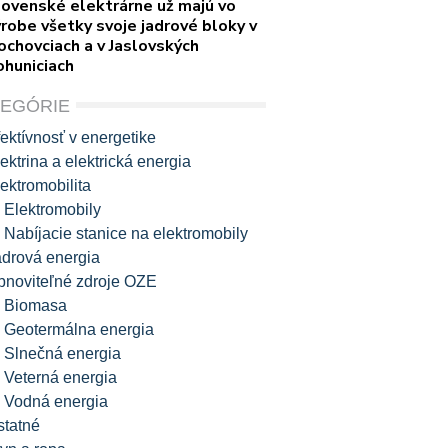
lovenské elektrárne už majú vo
robe všetky svoje jadrové bloky v
ochovciach a v Jaslovských
ohuniciach
TEGÓRIE
ektívnosť v energetike
ektrina a elektrická energia
ektromobilita
Elektromobily
Nabíjacie stanice na elektromobily
adrová energia
bnoviteľné zdroje OZE
Biomasa
Geotermálna energia
Slnečná energia
Veterná energia
Vodná energia
statné