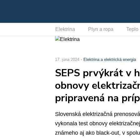
Elektrina
Plyn a ropa
Teplo
17. júna 2024
Elektrina a elektrická energia
SEPS prvýkrát v hi
obnovy elektrizačn
pripravená na prí
Slovenská elektrizačná prenosová s
vykonala test obnovy elektrizačne
známeho aj ako black-out, v spol