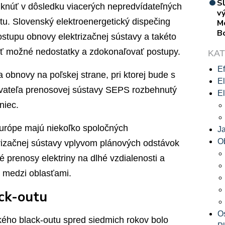
S
iknúť v dôsledku viacerých nepredvídateľných
vý
utu. Slovenský elektroenergetický dispečing
M
B
tupu obnovy elektrizačnej sústavy a takéto
vať možné nedostatky a zdokonaľovať postupy.
KA
Ef
 obnovy na poľskej strane, pri ktorej bude s
El
vateľa prenosovej sústavy SEPS rozbehnutý
El
niec.
Európe majú niekoľko spoločných
J
O
trizačnej sústavy vplyvom plánových odstávok
 prenosy elektriny na dlhé vzdialenosti a
 medzi oblasťami.
ack-outu
O
kého black-outu spred siedmich rokov bolo