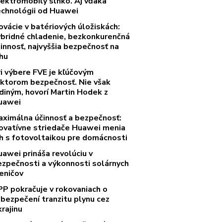
lektromobily slnko. Aj vďaka
echnológii od Huawei
ovácie v batériových úložiskách:
ybridné chladenie, bezkonkurenčná
innosť, najvyššia bezpečnosť na
rhu
ri výbere FVE je kľúčovým
aktorom bezpečnosť. Nie však
diným, hovorí Martin Hodek z
uawei
aximálna účinnosť a bezpečnosť:
novatívne striedače Huawei menia
rh s fotovoltaikou pre domácnosti
uawei prináša revolúciu v
ezpečnosti a výkonnosti solárnych
eničov
PP pokračuje v rokovaniach o
abezpečení tranzitu plynu cez
rajinu