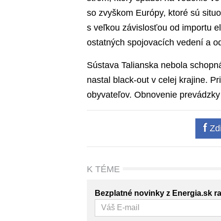
so zvyškom Európy, ktoré sú situov
s veľkou závislosťou od importu e
ostatných spojovacích vedení a o
Sústava Talianska nebola schopná
nastal black-out v celej krajine. P
obyvateľov. Obnovenie prevádzky 
Zdi
K TÉME
Bezplatné novinky z Energia.sk r