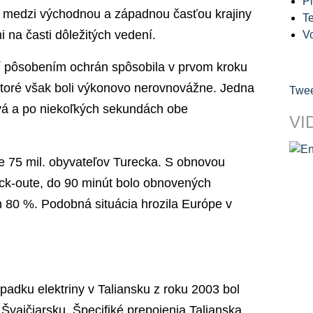
Pl
 medzi východnou a západnou časťou krajiny
Te
 na časti dôležitých vedení.
V
í pôsobením ochrán spôsobila v prvom kroku
 ktoré však boli výkonovo nerovnovážne. Jedna
Twee
ová a po niekoľkých sekundách obe
VI
še 75 mil. obyvateľov Turecka. S obnovou
ack-oute, do 90 minút bolo obnovených
ín 80 %. Podobná situácia hrozila Európe v
padku elektriny v Taliansku z roku 2003 bol
 Švajčiarsku. Špecifiké prepojenia Talianska