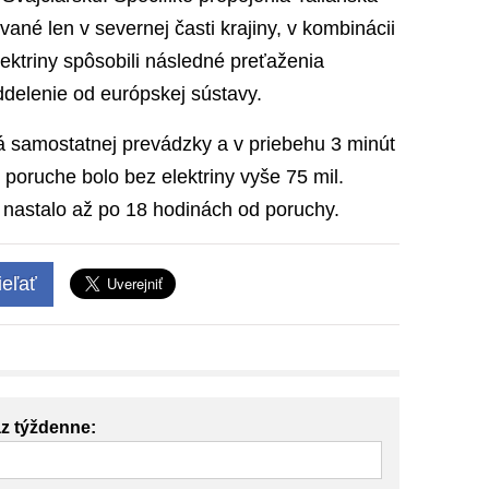
ané len v severnej časti krajiny, v kombinácii
lektriny spôsobili následné preťaženia
ddelenie od európskej sústavy.
 samostatnej prevádzky a v priebehu 3 minút
ri poruche bolo bez elektriny vyše 75 mil.
nastalo až po 18 hodinách od poruchy.
eľať
az týždenne: