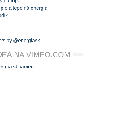
yn a ropa
plo a tepelná energia
odík
ts by @energiask
DEÁ NA VIMEO.COM