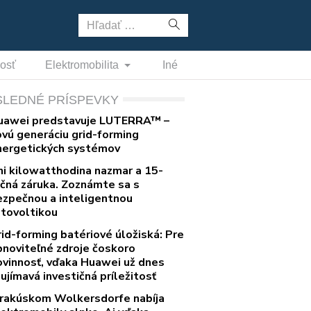
Hľadať:
nosť
Elektromobilita
Iné
SLEDNÉ PRÍSPEVKY
uawei predstavuje LUTERRA™ –
ovú generáciu grid-forming
nergetických systémov
ni kilowatthodina nazmar a 15-
očná záruka. Zoznámte sa s
ezpečnou a inteligentnou
otovoltikou
rid-forming batériové úložiská: Pre
bnoviteľné zdroje čoskoro
ovinnosť, vďaka Huawei už dnes
ujímavá investičná príležitosť
 rakúskom Wolkersdorfe nabíja