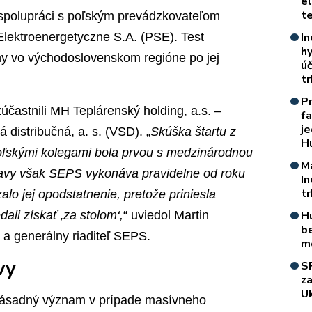
e
t
 spolupráci s poľským prevádzkovateľom
Elektroenergetyczne S.A. (PSE). Test
In
h
ny vo východoslovenskom regióne po jej
úč
t
P
účastnili MH Teplárenský holding, a.s. –
f
je
distribučná, a. s. (VSD). „
Skúška štartu z
H
poľskými kolegami bola prvou s medzinárodnou
M
avy však SEPS vykonáva pravidelne od roku
I
t
alo jej opodstatnenie, pretože priniesla
dali získať ‚za stolom‘,
“ uviedol Martin
H
b
a generálny riaditeľ SEPS.
m
vy
S
z
Uk
zásadný význam v prípade masívneho