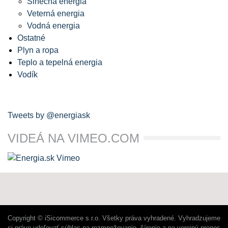
Slnečná energia
Veterná energia
Vodná energia
Ostatné
Plyn a ropa
Teplo a tepelná energia
Vodík
Tweets by @energiask
VIDEÁ NA VIMEO.COM
Copyright © iSicommerce s.r.o. Všetky práva vyhradené. Vyhradzujeme
si právo udeľovať súhlas na rozmnožovanie, šírenie a na verejný prenos