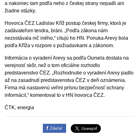
a nakoniec tam podľa neho z českej strany nepadli ani
žiadne otázky.
Hovorca ČEZ Ladislav Kříž postup českej firmy, ktorá je
zadávateľom tendra, bráni. „Podľa zákona nám
nezostávala nič iného,“ citujú ho HN. Ponuka Arevy bola
podľa Kříža v rozpore s požiadavkami a zákonom.
Informácia o vyradení Arevy sa podľa Oursela dostala na
verejnosť skôr, než o tom oficiálne rozhodlo
predstavenstvo ČEZ. „Rozhodnutie o vyradení Arevy padlo
až na zasadnutí predstavenstva ČEZ v deň oznámenia.
Firma má nastavenú veľmi prísnu bezpečnosť ochrany
informácií,“ komentoval to v HN hovorca ČEZ.
ČTK, energia
Zdieľať