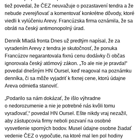
tiež povedal, že ČEZ neuvažuje o pozastavení tendra a že
nebude zverejňovať a komentovať konkrétne dôvody, ktoré
viedli k vylúčeniu Arevy. Francúzska firma oznámila, že sa
obráti na český antimonopolný úrad.
Denník Mladá fronta Dnes už predtým napísal, že za
vyradením Arevy z tendra je skutočnosť, že ponuka
Francúzov negarantovala fixnú cenu dodávky či občas
ignorovala český atómový zákon. „To ale nie je pravda!“
povedal dnešným HN Oursel, keď reagoval na poznámku
denníka, či sa môže vyjadriť k fixnej cene, ktorú údajne
Areva odmietla stanoviť.
„Podarilo sa nám dokázať, že išlo výhradne
o nedorozumenie a nie je potrebné nás kvôli tomu
vyraďovať,“ povedal HN Oursel. Ešte nikdy vraj nezažil,
aby zástupcovia firmy neboli pozvaní na osobné
vysvetlenie sporných bodov. Musel údajne osobne žiadať
vedenie ČEZ o vypočutie, na ktoré mal len pol hodiny