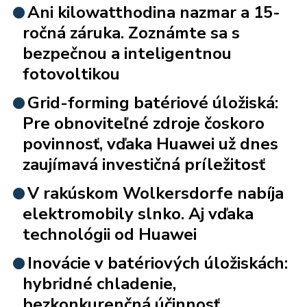
Ani kilowatthodina nazmar a 15-
ročná záruka. Zoznámte sa s
bezpečnou a inteligentnou
fotovoltikou
Grid-forming batériové úložiská:
Pre obnoviteľné zdroje čoskoro
povinnosť, vďaka Huawei už dnes
zaujímavá investičná príležitosť
V rakúskom Wolkersdorfe nabíja
elektromobily slnko. Aj vďaka
technológii od Huawei
Inovácie v batériových úložiskách:
hybridné chladenie,
bezkonkurenčná účinnosť,