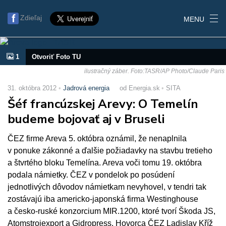
Zdieľaj
MENU
1
Otvoriť Foto TU
ilustračný záber. Foto:TASR/AP Photo/Claude Paris
31. októbra 2012
Jadrová energia
od Energia.sk
SITA
Šéf francúzskej Arevy: O Temelín
budeme bojovať aj v Bruseli
ČEZ firme Areva 5. októbra oznámil, že nenaplnila
v ponuke zákonné a ďalšie požiadavky na stavbu tretieho
a štvrtého bloku Temelína. Areva voči tomu 19. októbra
podala námietky. ČEZ v pondelok po posúdení
jednotlivých dôvodov námietkam nevyhovel, v tendri tak
zostávajú iba americko-japonská firma Westinghouse
a česko-ruské konzorcium MIR.1200, ktoré tvorí Škoda JS,
Atomstrojexport a Gidropress. Hovorca ČEZ Ladislav Kříž