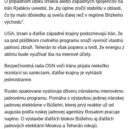
O prípadnom útoku Izraela alebo západných spojencov na
Irán Rjabkov uviedol, že „by úplne zničil stabilitu v oblasti,
čo by malo dôsledky aj oveľa ďalej než v regióne Blízkeho
východu“.
USA, Izrael a ďalšie západné krajiny podozrievajú Irán, že
sa pod pláštikom civilného programu snaží vyvinúť vlastnú
jadrovú zbraň. Teherán to však popiera a tvrdí, že energiu z
atómu bude využívať iba na mierové účely.
Bezpečnostná rada OSN voči Iránu prijala niekoľko
rezolúcií so sankciami, ďalšie krajiny je vyhlásili
jednostranne.
Rusko opakovane vyslovuje dôveru iránskemu mierovému
jadrovému programu. Pomáha s výstavbou jedinej iránskej
jadrovej elektrárne v Búšehri, ktorej prvý reaktor už od
augusta podľa ruskej jadrovej agentúry Rosatom pracuje
naplno. O výstavbe ďalších blokov Búšehru aj ďalších
jadrových elektrární Moskva a Teherán rokujú.