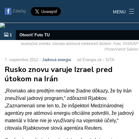
Zdieľaj
MENU
1
Otvoriť Foto TU
Ilustračná snímka: Iránska atómová elektráreň Búšehr. Foto: TASR/AP
Photo/Vahid Salemi
7. septembra 2012
Jadrová energia
od Energia.sk
SITA
Rusko znovu varuje Izrael pred
útokom na Irán
„Rovnako ako predtým nemáme žiadne dôkazy, že by Irán
zneužíval jadrový program,“ zdôraznil Rjabkov.
„Zaznamenali sme len to, že inšpektori Medzinárodnej
agentúry pre atómovú energiu oficiálne potvrdili, že jadrový
materiál v Iráne nie je využívaný na vojenské účely,“
citovala Rjabkovove slová agentúra Reuters.