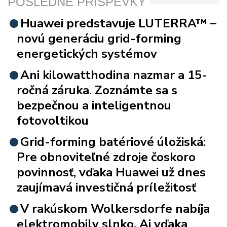
POSLEDNÉ PRÍSPEVKY
Huawei predstavuje LUTERRA™ –
novú generáciu grid-forming
energetických systémov
Ani kilowatthodina nazmar a 15-
ročná záruka. Zoznámte sa s
bezpečnou a inteligentnou
fotovoltikou
Grid-forming batériové úložiská:
Pre obnoviteľné zdroje čoskoro
povinnosť, vďaka Huawei už dnes
zaujímavá investičná príležitosť
V rakúskom Wolkersdorfe nabíja
elektromobily slnko. Aj vďaka