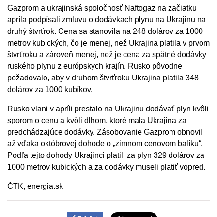
Gazprom a ukrajinská spoločnosť Naftogaz na začiatku
apríla podpísali zmluvu o dodávkach plynu na Ukrajinu na
druhý štvrťrok. Cena sa stanovila na 248 dolárov za 1000
metrov kubických, čo je menej, než Ukrajina platila v prvom
štvrťroku a zároveň menej, než je cena za spätné dodávky
ruského plynu z európskych krajín. Rusko pôvodne
požadovalo, aby v druhom štvrťroku Ukrajina platila 348
dolárov za 1000 kubíkov.
Rusko vlani v apríli prestalo na Ukrajinu dodávať plyn kvôli
sporom o cenu a kvôli dlhom, ktoré mala Ukrajina za
predchádzajúce dodávky. Zásobovanie Gazprom obnovil
až vďaka októbrovej dohode o „zimnom cenovom balíku“.
Podľa tejto dohody Ukrajinci platili za plyn 329 dolárov za
1000 metrov kubických a za dodávky museli platiť vopred.
ČTK, energia.sk