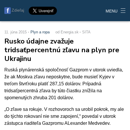
Zdieľaj
MENU
11. júna 2015
Plyn a ropa
od Energia.sk
SITA
Rusko údajne zvažuje
tridsaťpercentnú zľavu na plyn pre
Ukrajinu
Ruská plynárenská spoločnosť Gazprom v utorok uviedla,
že ak Moskva zľavu neposkytne, bude musieť Kyjev v
treťom štvrťroku platiť 287,15 dolárov. Prípadná
tridsaťpercentná zľava by túto čiastku znížila na
spomenutých zhruba 201 dolárov.
„O zľave sa rokuje. V rozhovoroch sa urobil pokrok, my ale
do týchto rokovaní nie sme zapojení,“ povedal v utorok
zástupca riaditeľa Gazpromu ALexander Medvedev.