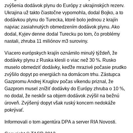
zvýšenia dodávok plynu do Európy z ukrajinských rezerv.
Ukrajina už takto čiastočne vypomohla, dodal Bojko, a to
dodávkou plynu do Turecka, ktoré bolo jednou z krajín
najviac zasiahnutých obmedzením dodávok plynu. Ako
dodal, Kyjev denne dodal Turecku po tom, čo problémy
nastali, zhruba 11 miliónov m3 suroviny.
Viacero európskych krajín oznámilo minulý týždeň, že
dodávky plynu z Ruska klesli o viac než 30 %. Rusko
muselo obmedziť dodávky, keďže mrazivé počasie prudko
zvýšilo dopyt po energiách na domácom trhu. Zástupca
Gazpromu Andrej Kruglov počas víkendu priznal, že
Gazprom musel znížiť dodávky do Európy zhruba o 10 %,
no dodal, že neskôr sa objem dodávok zvýšil na bežnú
úroveň. Zvýšený dopyt však ruský koncern nedokáže
pokrývať.
Informovali o tom agentúra DPA a server RIA Novosti.