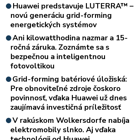
Huawei predstavuje LUTERRA™ –
novú generáciu grid-forming
energetických systémov
Ani kilowatthodina nazmar a 15-
ročná záruka. Zoznámte sa s
bezpečnou a inteligentnou
fotovoltikou
Grid-forming batériové úložiská:
Pre obnoviteľné zdroje čoskoro
povinnosť, vďaka Huawei už dnes
zaujímavá investičná príležitosť
V rakúskom Wolkersdorfe nabíja
elektromobily slnko. Aj vďaka
technológii od Huawei