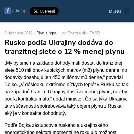
Zdieľaj
MENU
8. februára 2012
Plyn a ropa
od Energia.sk
TASR
Rusko podľa Ukrajiny dodáva do
tranzitnej siete o 12 % menej plynu
„My by sme na základe dohody mali dostať do tranzitnej
siete 510 miliónov kubických metrov (m3) plynu denne, no
dodávky dosahujú len 450 miliónov m3 denne,“ povedal
Bojko. „V dôsledku extrémne nízkych teplôt v Rusku sa tak
na západnú hranicu Ukrajiny dostáva menej plynu, než by
podľa kontraktu malo,“ dodal minister. Čo sa týka Ukrajiny,
tá v súčasnosti spotrebováva taký objem plynu z Ruska,
aký je v kontrakte dohodnutý.
Podľa Bojka zástupcovia ruského a ukrajinského
energetického sektora momentálne rokujú o možnosti