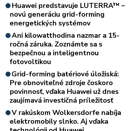
Huawei predstavuje LUTERRA™ –
novú generáciu grid-forming
energetických systémov
Ani kilowatthodina nazmar a 15-
ročná záruka. Zoznámte sa s
bezpečnou a inteligentnou
fotovoltikou
Grid-forming batériové úložiská:
Pre obnoviteľné zdroje čoskoro
povinnosť, vďaka Huawei už dnes
zaujímavá investičná príležitosť
V rakúskom Wolkersdorfe nabíja
elektromobily slnko. Aj vďaka
technológii od Huawei