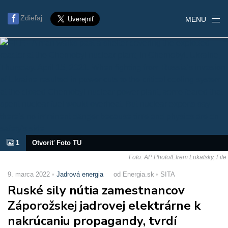
Zdieľaj
MENU
1
Otvoriť Foto TU
Foto: AP Photo/Efrem Lukatsky, File
9. marca 2022
Jadrová energia
od Energia.sk
SITA
Ruské sily nútia zamestnancov
Záporožskej jadrovej elektrárne k
nakrúcaniu propagandy, tvrdí