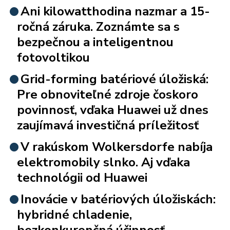
Ani kilowatthodina nazmar a 15-
ročná záruka. Zoznámte sa s
bezpečnou a inteligentnou
fotovoltikou
Grid-forming batériové úložiská:
Pre obnoviteľné zdroje čoskoro
povinnosť, vďaka Huawei už dnes
zaujímavá investičná príležitosť
V rakúskom Wolkersdorfe nabíja
elektromobily slnko. Aj vďaka
technológii od Huawei
Inovácie v batériových úložiskách:
hybridné chladenie,
bezkonkurenčná účinnosť,