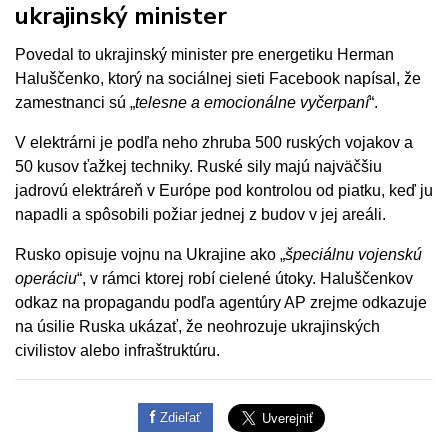
ukrajinský minister
Povedal to ukrajinský minister pre
energetiku
Herman
Haluščenko, ktorý na sociálnej sieti Facebook napísal, že
zamestnanci sú „
telesne a emocionálne vyčerpaní
“.
V elektrárni je podľa neho zhruba 500 ruských vojakov a
50 kusov ťažkej techniky. Ruské sily majú najväčšiu
jadrovú elektráreň v Európe pod kontrolou od piatku, keď ju
napadli a spôsobili požiar jednej z budov v jej areáli.
Rusko opisuje vojnu na Ukrajine ako „
špeciálnu vojenskú
operáciu
“, v rámci ktorej robí cielené útoky. Haluščenkov
odkaz na propagandu podľa agentúry AP zrejme odkazuje
na úsilie Ruska ukázať, že neohrozuje ukrajinských
civilistov alebo infraštruktúru.
Zdieľať