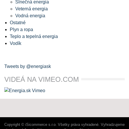
Slnečná energia
Veterná energia
Vodná energia
Ostatné
Plyn a ropa
Teplo a tepelná energia
Vodík
Tweets by @energiask
VIDEÁ NA VIMEO.COM
Copyright © iSicommerce s.r.o. Všetky práva vyhradené. Vyhradzujeme