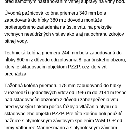
pred samotným nasťahovaním vrtnej súpravy na vrtný bod.
Úvodná pažnicová kolóna priemeru 340 mm bola
zabudovaná do hĺbky 380 m z dôvodu montáže
protierupčného zariadenia na ústie vrtu, na prekrytie
vrchných nesúdržných vrstiev ako a aj na ochranu zdrojov
pitnej vody.
Technická kolóna priemeru 244 mm bola zabudovaná do
hĺbky 800 m z dôvodu odizolovania 8. panónskeho obzoru,
ktorý je skladovacím objektom PZZP, cez ktorý vrt
prechádza.
Ťažobná kolóna priemeru 178 mm zabudovaná do hĺbky
v rozmedzí u jednotlivých vrtov od 1946 m do 2144 m tesne
nad skladovacím obzorom z dôvodu zabezpečenia vrtu
pred vysokým tlakom počas ťažby a vtláčania plynu do
skladovacieho objektu PZZP. Pre túto kolónu boli použité
pažnice s plynotesným závitovým spojením VAM TOP od
firmy Vallourec-Mannesmann a s plynotesným závitom