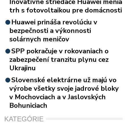
Inovatívne striedače Huawei menia
trh s fotovoltaikou pre domácnosti
Huawei prináša revolúciu v
bezpečnosti a výkonnosti
solárnych meničov
SPP pokračuje v rokovaniach o
zabezpečení tranzitu plynu cez
Ukrajinu
Slovenské elektrárne už majú vo
výrobe všetky svoje jadrové bloky
v Mochovciach a v Jaslovských
Bohuniciach
KATEGÓRIE