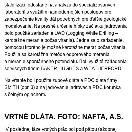
stabilizácii odoslané na analýzu do špecializovaných
laboratórií s využitím najmodernejších postupov pre
zabezpečenie kvality dát potrebných pre ďalšie geologické
modelovanie. Na presné určenie hĺbky začiatku jadrovania
bolo použité zariadenie LWD (Logging While Drilling –
karotážne merania počas vŕtania). Jedná sa o zariadenie,
pomocou ktorého je možné karotážne merať počas vŕtania.
Použila sa karotážna metóda odporového merania
a meranie spontánneho potenciálu. Boli využité zariadenia
servisných firiem BAKER HUGHES a WEATHERFORD.
Na vŕtanie boli použité zubové dláta a PDC dláta firmy
SMITH (obr. 3) a na jadrovanie jadrovacia PDC korunka
s čelným oplachom.
VRTNÉ DLÁTA. FOTO: NAFTA, A.S.
V poslednej fáze vrtných prác bol pod pätou ťažobnej