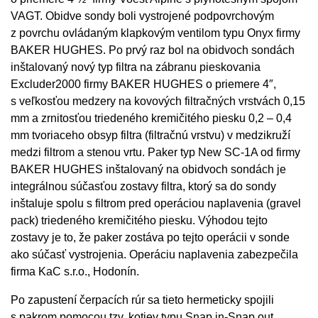
VAGT. Obidve sondy boli vystrojené podpovrchovým
z povrchu ovládaným klapkovým ventilom typu Onyx firmy
BAKER HUGHES. Po prvý raz bol na obidvoch sondách
inštalovaný nový typ filtra na zábranu pieskovania
Excluder2000 firmy BAKER HUGHES o priemere 4″,
s veľkosťou medzery na kovových filtračných vrstvách 0,15
mm a zrnitosťou triedeného kremičitého piesku 0,2 – 0,4
mm tvoriaceho obsyp filtra (filtračnú vrstvu) v medzikruží
medzi filtrom a stenou vrtu. Paker typ New SC-1A od firmy
BAKER HUGHES inštalovaný na obidvoch sondách je
integrálnou súčasťou zostavy filtra, ktorý sa do sondy
inštaluje spolu s filtrom pred operáciou naplavenia (gravel
pack) triedeného kremičitého piesku. Výhodou tejto
zostavy je to, že paker zostáva po tejto operácii v sonde
ako súčasť vystrojenia. Operáciu naplavenia zabezpečila
firma KaC s.r.o., Hodonín.
Po zapustení čerpacích rúr sa tieto hermeticky spojili
s pakrom pomocou tzv. kotiev typu Snap in-Snap out