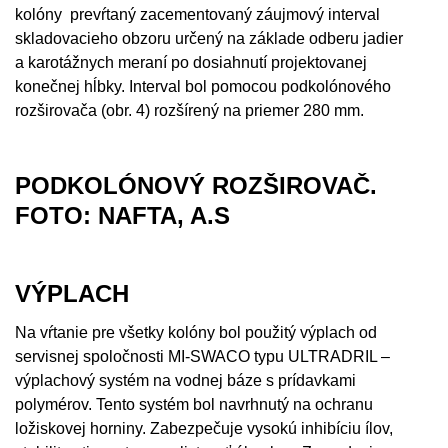
kolóny prevŕtaný zacementovaný záujmový interval
skladovacieho obzoru určený na základe odberu jadier
a karotážnych meraní po dosiahnutí projektovanej
konečnej hĺbky. Interval bol pomocou podkolónového
rozširovača (obr. 4) rozšírený na priemer 280 mm.
PODKOLÓNOVÝ ROZŠIROVAČ.
FOTO: NAFTA, A.S
VÝPLACH
Na vŕtanie pre všetky kolóny bol použitý výplach od
servisnej spoločnosti MI-SWACO typu ULTRADRIL –
výplachový systém na vodnej báze s prídavkami
polymérov. Tento systém bol navrhnutý na ochranu
ložiskovej horniny. Zabezpečuje vysokú inhibíciu ílov,