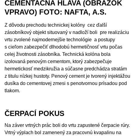
CEMENTAČNÁ HLAVA (OBRÁZOK
VPRAVO) FOTO: NAFTA, A.S.
Z dôvodu prechodu technickej kolóny cez ďalší
zásobníkový objekt situovaný v nadloží boli pre realizáciu
vrtu zvolené najmodernejšie technológie a postupy
s cieľom zabezpečiť dlhodobú hermetičnosť vrtu počas
celej životnosti zásobníka. Technická kolóna bola
izolovaná penovým cementom, ktorý zabezpečuje
hermetickosť medzikružia a súčasne predchádza stratám
z titulu nízkej hustoty. Penový cement je tvorený injektážou
dusíka do cementovej zmesi s penotvornou prísadou pod
tlakom.
ČERPACÍ POKUS
Na záver vrtných prác boli do vrtu zapustené čerpacie rúry.
Vrtný výplach bol zamenený za pracovnú kvapalinu na