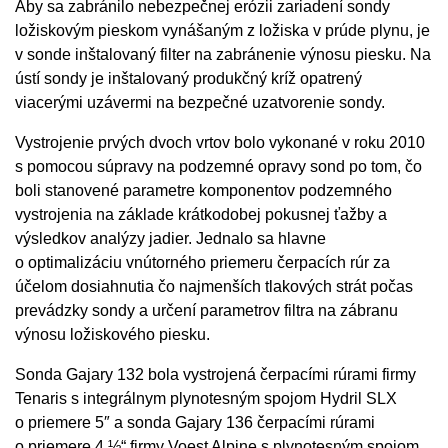
Aby sa zabránilo nebezpečnej erózii zariadení sondy
ložiskovým pieskom vynášaným z ložiska v prúde plynu, je
v sonde inštalovaný filter na zabránenie výnosu piesku. Na
ústí sondy je inštalovaný produkčný kríž opatrený
viacerými uzávermi na bezpečné uzatvorenie sondy.
Vystrojenie prvých dvoch vrtov bolo vykonané v roku 2010
s pomocou súpravy na podzemné opravy sond po tom, čo
boli stanovené parametre komponentov podzemného
vystrojenia na základe krátkodobej pokusnej ťažby a
výsledkov analýzy jadier. Jednalo sa hlavne
o optimalizáciu vnútorného priemeru čerpacích rúr za
účelom dosiahnutia čo najmenších tlakových strát počas
prevádzky sondy a určení parametrov filtra na zábranu
výnosu ložiskového piesku.
Sonda Gajary 132 bola vystrojená čerpacími rúrami firmy
Tenaris s integrálnym plynotesným spojom Hydril SLX
o priemere 5″ a sonda Gajary 136 čerpacími rúrami
o priemere 4 ½“ firmy Voest Alpine s plynotesným spojom