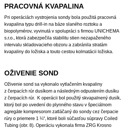
PRACOVNÁ KVAPALINA
Pri operáciách vystrojenia sondy bola použitá pracovná
kvapalina typu drill-in na báze slaného roztoku a
biopolymérov, vyvinutá v spolupráci s firmou UNICHEMA
s.r.o., ktorá zabezpečila stabilitu stien nezapaženého
intervalu skladovacieho obzoru a zabránila stratám
kvapaliny do ložiska a touto cestou kolmatácii ložiska.
OŽIVENIE SOND
Oživenie sond sa vykonalo vytlačením kvapaliny
z čerpacích rúr dusíkom a následným odpustením dusíku
z čerpacích rúr. K operácii bol použitý skvapalnený dusík,
ktorý bol po uvedení do plynného stavu v špeciálnom
agregáte kompresorom zatláčaný do sondy cez čerpacie
rúry o priemere 1 ¼“, ktoré boli súčasťou súpravy Coiled
Tubing (obr. 8). Operáciu vykonala firma ZRG Krosno