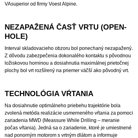
VAsuperior od firmy Voest Alpine.
NEZAPAŽENÁ ČASŤ VRTU (OPEN-
HOLE)
Interval skladovacieho obzoru bol ponechaný nezapažený.
Z dôvodu zabezpečenia dokonalého kontaktu s pôvodnou
ložiskovou horninou a dosiahnutia maximálnej prietočnej
plochy bol vrt rozšírený na priemer väčší ako pôvodný vrt.
TECHNOLÓGIA VŔTANIA
Na dosiahnutie optimálneho priebehu trajektórie bola
zvolená metóda realizácie usmerneného vŕtania za pomoci
zariadenia MWD (Meassure While Drilling – meranie
počas vŕtania). Jedná sa o zariadenie, ktoré je umiestnené
nad ponorným motorom s vrtným dlátom a informuje