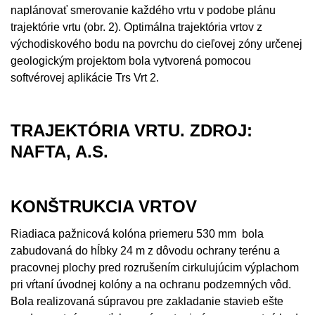
naplánovať smerovanie každého vrtu v podobe plánu
trajektórie vrtu (obr. 2). Optimálna trajektória vrtov z
východiskového bodu na povrchu do cieľovej zóny určenej
geologickým projektom bola vytvorená pomocou
softvérovej aplikácie Trs Vrt 2.
TRAJEKTÓRIA VRTU. ZDROJ:
NAFTA, A.S.
KONŠTRUKCIA VRTOV
Riadiaca pažnicová kolóna priemeru 530 mm bola
zabudovaná do hĺbky 24 m z dôvodu ochrany terénu a
pracovnej plochy pred rozrušením cirkulujúcim výplachom
pri vŕtaní úvodnej kolóny a na ochranu podzemných vôd.
Bola realizovaná súpravou pre zakladanie stavieb ešte