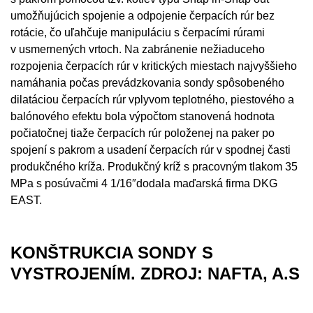
umožňujúcich spojenie a odpojenie čerpacích rúr bez
rotácie, čo uľahčuje manipuláciu s čerpacími rúrami
v usmernených vrtoch. Na zabránenie nežiaduceho
rozpojenia čerpacích rúr v kritických miestach najvyššieho
namáhania počas prevádzkovania sondy spôsobeného
dilatáciou čerpacích rúr vplyvom teplotného, piestového a
balónového efektu bola výpočtom stanovená hodnota
počiatočnej tiaže čerpacích rúr položenej na paker po
spojení s pakrom a usadení čerpacích rúr v spodnej časti
produkčného kríža. Produkčný kríž s pracovným tlakom 35
MPa s posúvačmi 4 1/16″dodala maďarská firma DKG
EAST.
KONŠTRUKCIA SONDY S
VYSTROJENÍM. ZDROJ: NAFTA, A.S