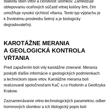
stabilitu stien vrtov a celistvosť úlomkov. Zamedzuje
oblepovaniu oceľových súčastí vrtnej kolóny ílmi, čím
umožňuje vysokú rýchlosť vŕtania. Tento typ výplachu je
k životnému prostrediu šetrný a je biologicky
degradovateľný.
KAROTÁŽNE MERANIA
A GEOLOGICKÁ KONTROLA
VŔTANIA
Pred zapažením boli vrty karotážne zmerané. Merania
poskytli ďalšie informácie o geologických podmienkach
a technickom stave vrtov. Karotážne merania boli
realizované spoločnosťami KaC s.r.o Hodonín a Geofizyka
Krakow.
Zaznamenávanie vrtno-technologických parametrov, odber
horninových úlomkov a ich litologický popis boli