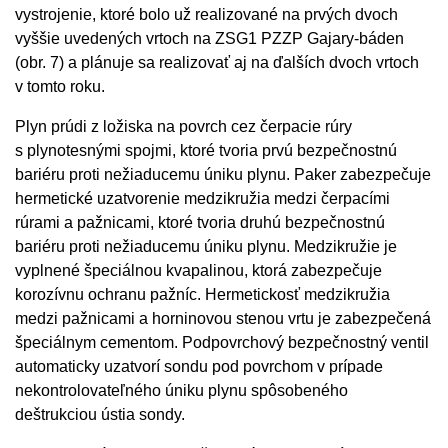
vystrojenie, ktoré bolo už realizované na prvých dvoch
vyššie uvedených vrtoch na ZSG1 PZZP Gajary-báden
(obr. 7) a plánuje sa realizovať aj na ďalších dvoch vrtoch
v tomto roku.
Plyn prúdi z ložiska na povrch cez čerpacie rúry
s plynotesnými spojmi, ktoré tvoria prvú bezpečnostnú
bariéru proti nežiaducemu úniku plynu. Paker zabezpečuje
hermetické uzatvorenie medzikružia medzi čerpacími
rúrami a pažnicami, ktoré tvoria druhú bezpečnostnú
bariéru proti nežiaducemu úniku plynu. Medzikružie je
vyplnené špeciálnou kvapalinou, ktorá zabezpečuje
korozívnu ochranu pažníc. Hermetickosť medzikružia
medzi pažnicami a horninovou stenou vrtu je zabezpečená
špeciálnym cementom. Podpovrchový bezpečnostný ventil
automaticky uzatvorí sondu pod povrchom v prípade
nekontrolovateľného úniku plynu spôsobeného
deštrukciou ústia sondy.