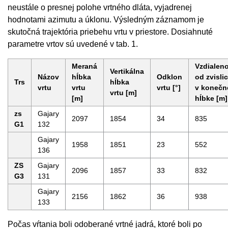
neustále o presnej polohe vrtného dláta, vyjadrenej
hodnotami azimutu a úklonu. Výsledným záznamom je
skutočná trajektória priebehu vrtu v priestore. Dosiahnuté
parametre vrtov sú uvedené v tab. 1.
Meraná
Vzdialen
Vertikálna
Názov
hĺbka
Odklon
od zvisli
Trs
hĺbka
vrtu
vrtu
vrtu [°]
v konečn
vrtu [m]
[m]
hĺbke [m]
zs
Gajary
2097
1854
34
835
G1
132
Gajary
1958
1851
23
552
136
ZS
Gajary
2096
1857
33
832
G3
131
Gajary
2156
1862
36
938
133
Počas vŕtania boli odoberané vrtné jadrá, ktoré boli po