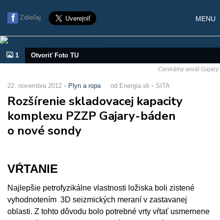
Zdieľaj
MENU
1
Otvoriť Foto TU
Centrálny areál Gajary
22. novembra 2012
Plyn a ropa
od Energia.sk
SITA
Rozšírenie skladovacej kapacity
komplexu PZZP Gajary-báden
o nové sondy
VŔTANIE
Najlepšie petrofyzikálne vlastnosti ložiska boli zistené
vyhodnotením 3D seizmických meraní v zastavanej
oblasti. Z tohto dôvodu bolo potrebné vrty vŕtať usmernene