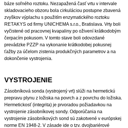
báze soľného roztoku. Nezapažená časť vrtu v intervale
skladovacieho obzoru bola cirkuláciou postupne zbavená
zvyškov výplachu s použitím enzymatického roztoku
RETAKYS od firmy UNICHEMA s.r.o., Bratislava. Vrty boli
vyčistené od pracovnej kvapaliny po oživení krátkodobým
čerpacím pokusom. V tomto stave boli odovzdané
prevádzke PZZP na vykonanie krátkodobej pokusnej
ťažby za účelom zistenia produkčných parametrov a na
dokončenie vystrojenia.
VYSTROJENIE
Zásobníková sonda (vystrojený vrt) slúži na hermetickú
prepravu plynu z ložiska na povrch a z povrchu do ložiska.
Hermetickosť (integrita) je prvoradou požiadavkou na
vystrojenie zásobníkovej sondy. Odporúčania na
vystrojenie zásobníkových sond sú zakotvené v európskej
norme EN 1948-2. V zásade ide o tzv. dvojbariérové