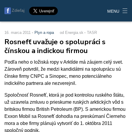
Zdieľaj
MENU
16. marca 2011
Plyn a ropa
od Energia.sk
TASR
Rosnefť uvažuje o spolupráci s
čínskou a indickou firmou
Podľa neho o ložiská ropy v Arktíde má záujem celý svet.
Zároveň potvrdil, že medzi kandidátmi na spoluprácu sú
čínske firmy CNPC a Sinopec, meno potenciálneho
indického partnera ale nezverejnil.
Spoločnosť Rosnefť, ktorá je pod kontrolou ruského štátu,
už uzavrela zmluvu o prieskume ruských arktických vôd s
britskou firmou British Petroleum (BP). S americkou firmou
Exxon Mobil sa Rosnefť dohodla na preskúmaní Čierneho
mora a obe firmy plánujú vytvoriť do 1. októbra 2011
spoločný podnik.