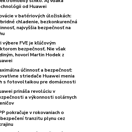
lektromobily slnko. Aj vďaka
echnológii od Huawei
ovácie v batériových úložiskách:
ybridné chladenie, bezkonkurenčná
innosť, najvyššia bezpečnosť na
rhu
ri výbere FVE je kľúčovým
aktorom bezpečnosť. Nie však
diným, hovorí Martin Hodek z
uawei
aximálna účinnosť a bezpečnosť:
novatívne striedače Huawei menia
rh s fotovoltaikou pre domácnosti
uawei prináša revolúciu v
ezpečnosti a výkonnosti solárnych
eničov
PP pokračuje v rokovaniach o
abezpečení tranzitu plynu cez
rajinu