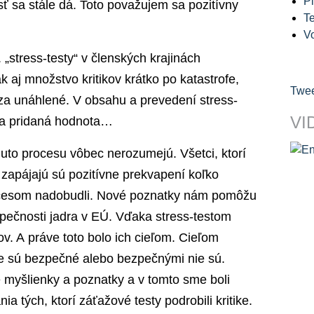
Pl
 sa stále dá. Toto považujem sa pozitívny
Te
V
„stress-testy“ v členských krajinách
 aj množstvo kritikov krátko po katastrofe,
Twee
 za unáhlené. V obsahu a prevedení stress-
VI
dna pridaná hodnota…
omuto procesu vôbec nerozumejú. Všetci, ktorí
 zapájajú sú pozitívne prekvapení koľko
cesom nadobudli. Nové poznatky nám pomôžu
pečnosti jadra v EÚ. Vďaka stress-testom
. A práve toto bolo ich cieľom. Cieľom
ne sú bezpečné alebo bezpečnými nie sú.
myšlienky a poznatky a v tomto sme boli
a tých, ktorí záťažové testy podrobili kritike.