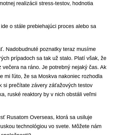
amotnej realizácii stress-testov, hodnotia
ide o stále prebiehajúci proces alebo sa
ať. Nadobudnuté poznatky teraz musíme
ých prípadoch sa tak už stalo. Platí však, že
večera na ráno. Je potrebný nejaký čas. Ak
je mi ľúto, že sa Moskva nakoniec rozhodla
k si prečítate závery záťažových testov
a, ruské reaktory by v nich obstáli veľmi
osť Rusatom Overseas, ktorá sa usiluje
 ruskou technológiou vo svete. Môžete nám