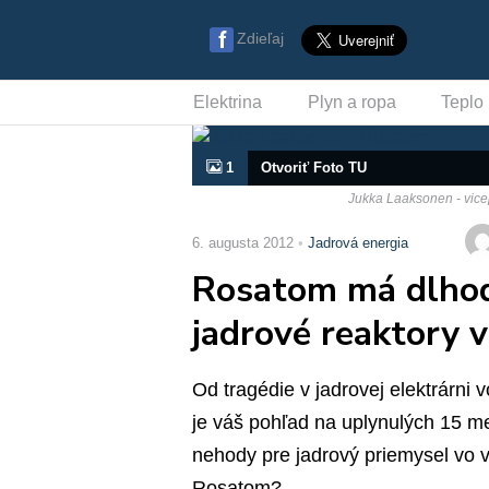
Zdieľaj
Elektrina
Plyn a ropa
Teplo
1
Otvoriť Foto TU
Jukka Laaksonen - vic
6. augusta 2012
Jadrová energia
Rosatom má dlhod
jadrové reaktory 
Od tragédie v jadrovej elektrárni 
je váš pohľad na uplynulých 15 me
nehody pre jadrový priemysel vo v
Rosatom?