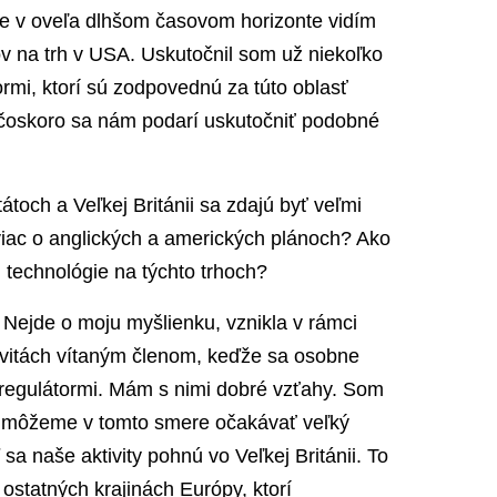
te v oveľa dlhšom časovom horizonte vidím
ov na trh v USA. Uskutočnil som už niekoľko
ormi, ktorí sú zodpovednú za túto oblasť
čoskoro sa nám podarí uskutočniť podobné
och a Veľkej Británii sa zdajú byť veľmi
viac o anglických a amerických plánoch? Ako
j technológie na týchto trhoch?
. Nejde o moju myšlienku, vznikla v rámci
ivitách vítaným členom, keďže sa osobne
regulátormi. Mám s nimi dobré vzťahy. Som
i môžeme v tomto smere očakávať veľký
a naše aktivity pohnú vo Veľkej Británii. To
 ostatných krajinách Európy, ktorí