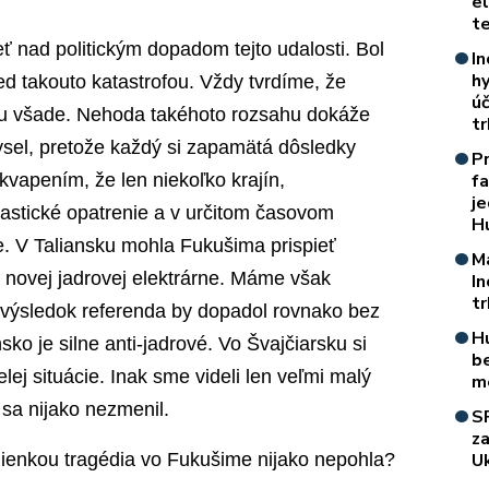
e
t
 nad politickým dopadom tejto udalosti. Bol
In
h
ed takouto katastrofou. Vždy tvrdíme, že
úč
ou všade. Nehoda takéhoto rozsahu dokáže
t
mysel, pretože každý si zapamätá dôsledky
P
kvapením, že len niekoľko krajín,
f
je
astické opatrenie a v určitom časovom
H
ie. V Taliansku mohla Fukušima prispieť
M
 novej jadrovej elektrárne. Máme však
I
t
že výsledok referenda by dopadol rovnako bez
H
o je silne anti-jadrové. Vo Švajčiarsku si
b
ej situácie. Inak sme videli len veľmi malý
m
 sa nijako nezmenil.
S
z
mienkou tragédia vo Fukušime nijako nepohla?
Uk