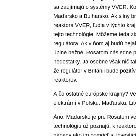
sa zaujímajú o systémy VVER. Ko
Maďarsko a Bulharsko. Ak silný br
reaktora VVER, ľudia v týchto kra
tejto technológie. Môžeme teda zí
regulátora. Ak v ňom aj budú neja
úplne bežné. Rosatom následne po 
nedostatky. Ja osobne však nič 
že regulátor v Británii bude pozi
reaktorov.
A čo ostatné európske krajiny? Ve
elektrární v Poľsku, Maďarsku, Lit
Áno, Maďarsko je pre Rosatom v
technológiu už poznajú, k reaktor
nápady ako im pomôcť s investíc