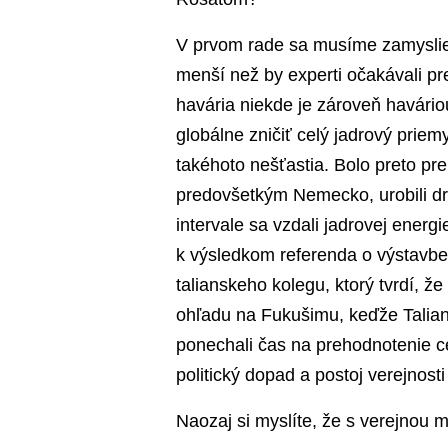
V prvom rade sa musíme zamyslieť
menší než by experti očakávali pr
havária niekde je zároveň havári
globálne zničiť celý jadrový prie
takéhoto nešťastia. Bolo preto pre
predovšetkým Nemecko, urobili dr
intervale sa vzdali jadrovej energ
k výsledkom referenda o výstavbe
talianskeho kolegu, ktorý tvrdí, 
ohľadu na Fukušimu, keďže Taliansk
ponechali čas na prehodnotenie cel
politický dopad a postoj verejnosti
Naozaj si myslíte, že s verejnou 