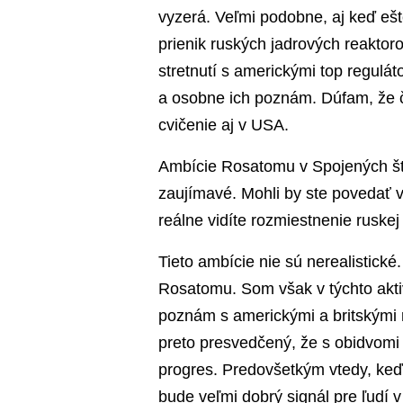
vyzerá. Veľmi podobne, aj keď eš
prienik ruských jadrových reaktor
stretnutí s americkými top regulát
a osobne ich poznám. Dúfam, že 
cvičenie aj v USA.
Ambície Rosatomu v Spojených štát
zaujímavé. Mohli by ste povedať 
reálne vidíte rozmiestnenie ruske
Tieto ambície nie sú nerealistické
Rosatomu. Som však v týchto akt
poznám s americkými a britskými 
preto presvedčený, že s obidvom
progres. Predovšetkým vtedy, keď s
bude veľmi dobrý signál pre ľudí v