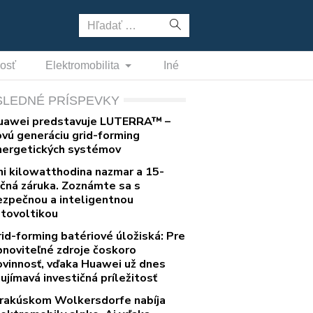
Hľadať:
nosť
Elektromobilita
Iné
SLEDNÉ PRÍSPEVKY
uawei predstavuje LUTERRA™ –
ovú generáciu grid-forming
nergetických systémov
ni kilowatthodina nazmar a 15-
očná záruka. Zoznámte sa s
ezpečnou a inteligentnou
otovoltikou
rid-forming batériové úložiská: Pre
bnoviteľné zdroje čoskoro
ovinnosť, vďaka Huawei už dnes
ujímavá investičná príležitosť
 rakúskom Wolkersdorfe nabíja