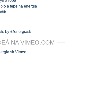
yn a ropa
plo a tepelná energia
odík
ts by @energiask
DEÁ NA VIMEO.COM