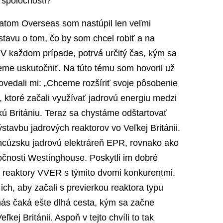
j spoločnosti?
atom Overseas som nastúpil len veľmi
tavu o tom, čo by som chcel robiť a na
 V každom prípade, potrvá určitý čas, kým sa
me uskutočniť. Na túto tému som hovoril už
vedali mi: „Chceme rozšíriť svoje pôsobenie
, ktoré začali využívať jadrovú energiu medzi
 Britániu. Teraz sa chystáme odštartovať
avbu jadrových reaktorov vo Veľkej Británii.
rancúzsku jadrovú elektráreň EPR, rovnako ako
čnosti Westinghouse. Poskytli im dobré
ť reaktory VVER s týmito dvomi konkurentmi.
ich, aby začali s previerkou reaktora typu
ás čaká ešte dlhá cesta, kým sa začne
kej Británii. Aspoň v tejto chvíli to tak