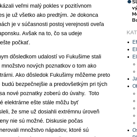
S
kázali veľmi malý pokles v pozitívnom
vý
M
s je už všetko ako predtým. Je dokonca
B
ách je v súčasnosti postoj verejnosti oveľa
KA
Japonsku. Avšak na to, čo sa udeje
ešte počkať.
Ef
El
vnym dôsledkom udalostí vo Fukušime stali
El
lo množstvo nových poznatkov o tom ako
ektrárni. Ako dôsledok Fukušimy môžeme preto
J
e budú bezpečnejšie a predovšetkým pri tých
O
sa nové poznatky zoberú do úvahy. Toto
é elektrárne ešte stále môžu byť
leli, že sme už dosiahli extrémnu úroveň
eny nie sú možné. Diskusie počas
nerovali množstvo nápadov, ktoré sú
O