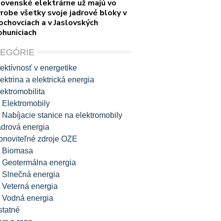
lovenské elektrárne už majú vo
robe všetky svoje jadrové bloky v
ochovciach a v Jaslovských
ohuniciach
TEGÓRIE
ektívnosť v energetike
ektrina a elektrická energia
ektromobilita
Elektromobily
Nabíjacie stanice na elektromobily
adrová energia
bnoviteľné zdroje OZE
Biomasa
Geotermálna energia
Slnečná energia
Veterná energia
Vodná energia
statné