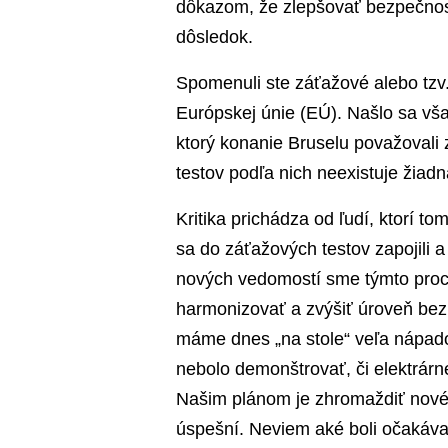
dôkazom, že zlepšovať bezpečnosť
dôsledok.
Spomenuli ste záťažové alebo tzv. 
Európskej únie (EÚ). Našlo sa však
ktorý konanie Bruselu považovali
testov podľa nich neexistuje žia
Kritika prichádza od ľudí, ktorí t
sa do záťažových testov zapojili a
nových vedomostí sme týmto pro
harmonizovať a zvýšiť úroveň bez
máme dnes „na stole“ veľa nápadov
nebolo demonštrovať, či elektrár
Našim plánom je zhromaždiť nové 
úspešní. Neviem aké boli očakávani