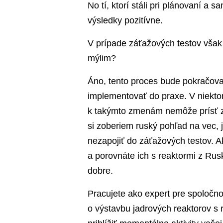
No tí, ktorí stáli pri plánovaní a s
výsledky pozitívne.
V prípade záťažových testov však 
mýlim?
Áno, tento proces bude pokračov
implementovať do praxe. V niektor
k takýmto zmenám nemôže prísť z 
si zoberiem ruský pohľad na vec, 
nezapojiť do záťažových testov. A
a porovnáte ich s reaktormi z Rusk
dobre.
Pracujete ako expert pre spoločn
o výstavbu jadrových reaktorov s