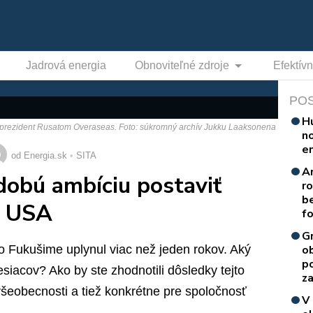
Jadrová energia
Obnoviteľné zdroje
Efektív
PO
H
eprezident Rusatom Overaseas. Foto: súkromný archív Jukku Laaksonena
n
e
od Energia.sk
SITA
A
obú ambíciu postaviť
r
b
v USA
f
G
vo Fukušime uplynul viac než jeden rokov. Aký
o
p
siacov? Ako by ste zhodnotili dôsledky tejto
za
šeobecnosti a tiež konkrétne pre spoločnosť
V