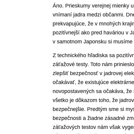
Áno. Prieskumy verejnej mienky u
vnímaní jadra medzi občanmi. Dne
prekvapujúce, že v mnohých krajin
pozitívnejší ako pred haváriou v 
v samotnom Japonsku si musíme 
Z technického hľadiska sa pozití
záťažové testy. Toto nám prinies
zlepšiť bezpečnosť v jadrovej el
očakávať, že existujúce elektrárn
novopostavených sa očakáva, že 
všetko je dôkazom toho, že jadrov
bezpečnejšie. Predtým sme si mys
bezpečnosti a žiadne zásadné zm
záťažových testov nám však vyge