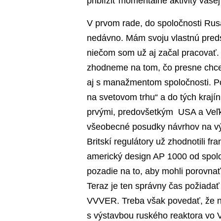
priblížiť momentálne aktivity vaše
V prvom rade, do spoločnosti Rus
nedávno. Mám svoju vlastnú preds
niečom som už aj začal pracovať.
zhodneme na tom, čo presne chce
aj s manažmentom spoločnosti. Po
na svetovom trhu“ a do tých krajín
prvými, predovšetkým USA a Veľkú
všeobecné posudky návrhov na výst
Britskí regulátory už zhodnotili f
americký design AP 1000 od spolo
pozadie na to, aby mohli porovna
Teraz je ten správny čas požiadať 
VVVER. Treba však povedať, že n
s výstavbou ruského reaktora vo Veľ