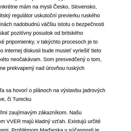
nkrétne mám na mysli Česko, Slovensko,
itský regulátor uskutoční previerku ruského
jinách nadobudnú väčšiu istotu o bezpečnosti
skať pozitívny posudok od britského
ké pripomienky, v takýchto procesoch je to
internej diskusii bude musieť vyriešiť tieto
takéto neočakávam. Som presvedčený o tom,
tívne prekvapený nad úrovňou ruských
ľa sa hovorí o plánoch na výstavbu jadrových
ve, či Turecku
eľmi zaujímavým zákazníkom. Našu
om VVER majú kladný vzťah. Existujú určité
iami. Problémom Maďarska v súčasnosti je