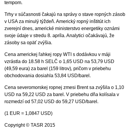
tempom.
Trhy v súčasnosti čakajú na správy o stave ropných zásob
v USA za minulý týždeň. Americký ropný inštitút ich
zverejní dnes, americké ministerstvo energetiky oznámi
svoje údaje v stredu 8. apríla. Analytici očakávajú, že
zásoby sa opäť zvýšia.
Cena americkej ľahkej ropy WTI s dodávkou v máji
vzrástla do 18.58 h SELČ o 1,65 USD na 53,79 USD
(49,59 eura) za barel (159 litrov), pričom v priebehu
obchodovania dosiahla 53,84 USD/barel.
Cena severomorskej ropnej zmesi Brent sa zvýšila o 1,10
USD na 59,22 USD za barel. V priebehu dňa kolísala v
rozmedzí od 57,02 USD do 59,27 USD/barel.
(1 EUR = 1,0847 USD)
Copyright © TASR 2015