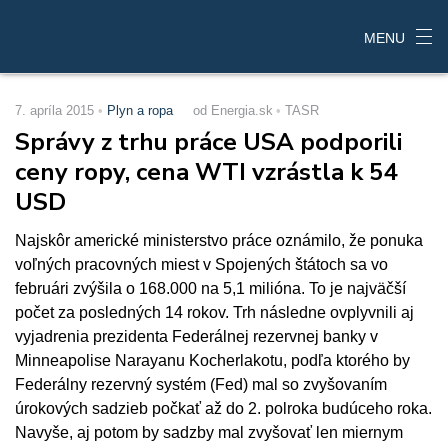
MENU
7. apríla 2015
Plyn a ropa
od Energia.sk
TASR
Správy z trhu práce USA podporili
ceny ropy, cena WTI vzrástla k 54
USD
Najskôr americké ministerstvo práce oznámilo, že ponuka
voľných pracovných miest v Spojených štátoch sa vo
februári zvýšila o 168.000 na 5,1 milióna. To je najväčší
počet za posledných 14 rokov. Trh následne ovplyvnili aj
vyjadrenia prezidenta Federálnej rezervnej banky v
Minneapolise Narayanu Kocherlakotu, podľa ktorého by
Federálny rezervný systém (Fed) mal so zvyšovaním
úrokových sadzieb počkať až do 2. polroka budúceho roka.
Navyše, aj potom by sadzby mal zvyšovať len miernym